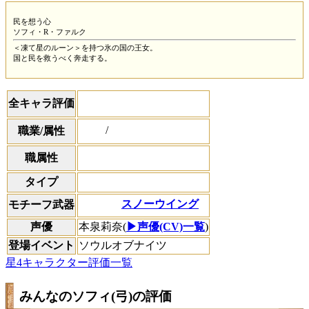
民を想う心
ソフィ・R・ファルク
＜凍て星のルーン＞を持つ氷の国の王女。
国と民を救うべく奔走する。
全キャラ評価
/
職業/属性
職属性
タイプ
スノーウイング
モチーフ武器
声優
本泉莉奈(
▶声優(CV)一覧
)
登場イベント
ソウルオブナイツ
星4キャラクター評価一覧
みんなのソフィ(弓)の評価