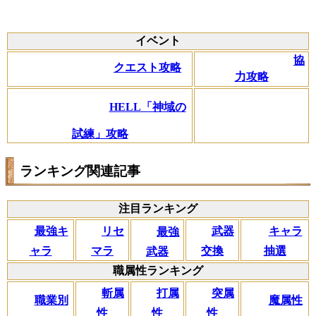
イベント
協
クエスト攻略
力攻略
HELL「神域の
試練」攻略
ランキング関連記事
注目ランキング
リセ
最強キ
武器
キャラ
最強
マラ
ャラ
交換
抽選
武器
職属性ランキング
斬属
打属
突属
職業別
魔属性
性
性
性