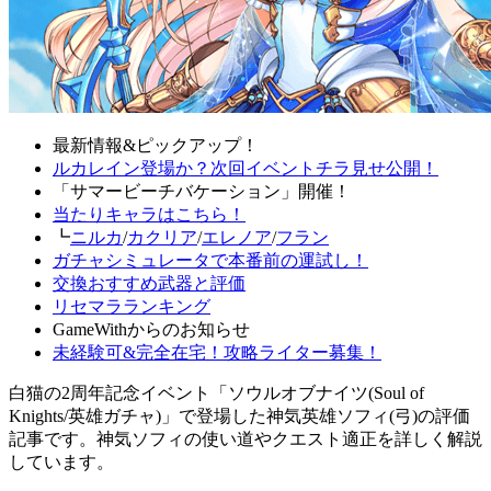
最新情報&ピックアップ！
ルカレイン登場か？次回イベントチラ見せ公開！
「サマービーチバケーション」開催！
当たりキャラはこちら！
┗
ニルカ
/
カクリア
/
エレノア
/
フラン
ガチャシミュレータで本番前の運試し！
交換おすすめ武器と評価
リセマラランキング
GameWithからのお知らせ
未経験可&完全在宅！攻略ライター募集！
白猫の2周年記念イベント「ソウルオブナイツ(Soul of
Knights/英雄ガチャ)」で登場した神気英雄ソフィ(弓)の評価
記事です。神気ソフィの使い道やクエスト適正を詳しく解説
しています。