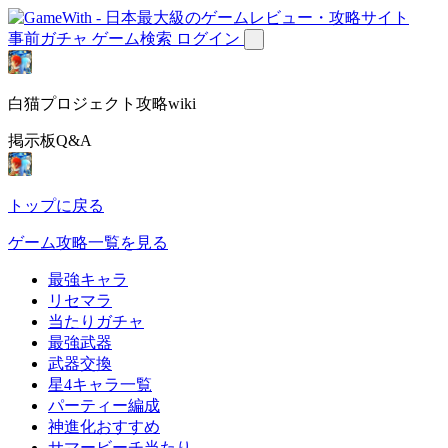
事前ガチャ
ゲーム検索
ログイン
白猫プロジェクト攻略wiki
掲示板Q&A
トップに戻る
ゲーム攻略一覧を見る
最強キャラ
リセマラ
当たりガチャ
最強武器
武器交換
星4キャラ一覧
パーティー編成
神進化おすすめ
サマービーチ当たり