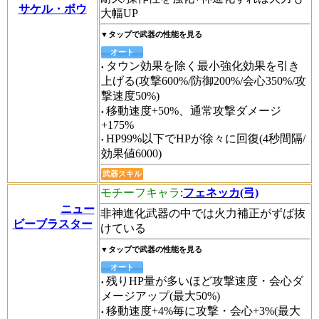
サケル・ボウ
大幅UP
▼タップで武器の性能を見る
オート
タウン効果を除く最小強化効果を引き
上げる(攻撃600%/防御200%/会心350%/攻
撃速度50%)
移動速度+50%、通常攻撃ダメージ
+175%
HP99%以下でHPが徐々に回復(4秒間隔/
効果値6000)
武器スキル
モチーフキャラ
:
フェネッカ(弓)
ニュー
非神進化武器の中では火力補正がずば抜
ビーブラスター
けている
▼タップで武器の性能を見る
オート
残りHP量が多いほど攻撃速度・会心ダ
メージアップ(最大50%)
移動速度+4%毎に攻撃・会心+3%(最大