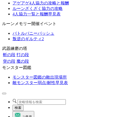
アゲアゲ4人協力の攻略と報酬
ルーンざくざく協力の攻略
4人協力一覧と報酬早見表
ルーンメモリー開催イベント
バトルバニーバッシュ
叛逆のギルティ2
武器練磨の塔
斬の段
打の段
突の段
魔の段
モンスター図鑑
モンスター図鑑の敵出現場所
敵モンスター弱点/耐性早見表
検索
ご意見