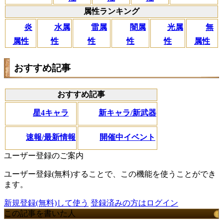
属性ランキング
闇属
炎
水属
雷属
光属
無
性
属性
性
性
性
属性
おすすめ記事
おすすめ記事
星4キャラ
新キャラ/新武器
速報/最新情報
開催中イベント
ユーザー登録のご案内
ユーザー登録(無料)することで、この機能を使うことができ
ます。
新規登録(無料)して使う
登録済みの方はログイン
この記事を書いた人