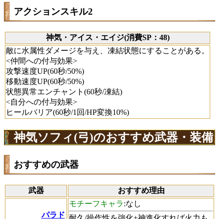
アクションスキル2
神気・アイス・エイジ(消費SP：48)
敵に水属性ダメージを与え、凍結状態にすることがある。
<仲間への付与効果>
攻撃速度UP(60秒/50%)
移動速度UP(60秒/50%)
状態異常エンチャント(60秒/凍結)
<自分への付与効果>
ヒールバリア(60秒/1回/HP変換10%)
神気ソフィ(弓)のおすすめ武器・装備
おすすめの武器
武器
おすすめ理由
モチーフキャラ
:なし
パラド
耐久/操作性を強化+神進化すれば火力も