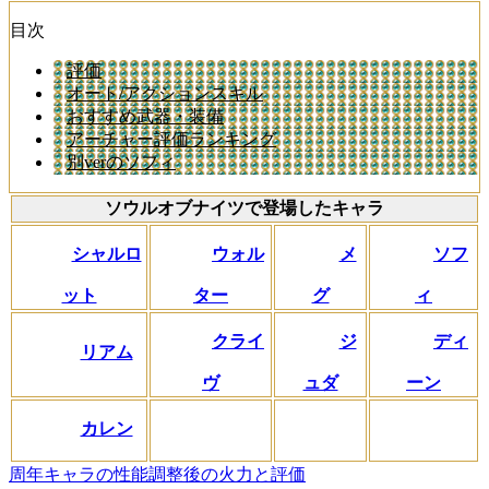
目次
評価
オート/アクションスキル
おすすめ武器・装備
アーチャー評価ランキング
別verのソフィ
ソウルオブナイツで登場したキャラ
シャルロ
ウォル
メ
ソフ
ット
ター
グ
ィ
クライ
ジ
ディ
リアム
ヴ
ュダ
ーン
カレン
周年キャラの性能調整後の火力と評価