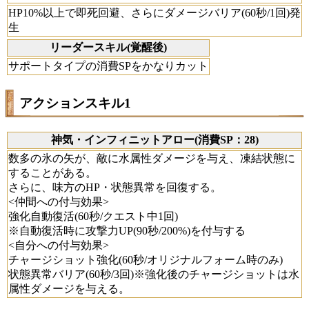
HP10%以上で即死回避、さらにダメージバリア(60秒/1回)発
生
リーダースキル(覚醒後)
サポートタイプの消費SPをかなりカット
アクションスキル1
神気・インフィニットアロー(消費SP：28)
数多の氷の矢が、敵に水属性ダメージを与え、凍結状態に
することがある。
さらに、味方のHP・状態異常を回復する。
<仲間への付与効果>
強化自動復活(60秒/クエスト中1回)
※自動復活時に攻撃力UP(90秒/200%)を付与する
<自分への付与効果>
チャージショット強化(60秒/オリジナルフォーム時のみ)
状態異常バリア(60秒/3回)※強化後のチャージショットは水
属性ダメージを与える。