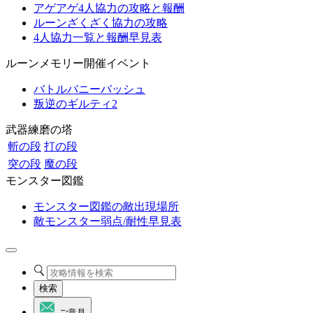
アゲアゲ4人協力の攻略と報酬
ルーンざくざく協力の攻略
4人協力一覧と報酬早見表
ルーンメモリー開催イベント
バトルバニーバッシュ
叛逆のギルティ2
武器練磨の塔
斬の段
打の段
突の段
魔の段
モンスター図鑑
モンスター図鑑の敵出現場所
敵モンスター弱点/耐性早見表
検索
ご意見