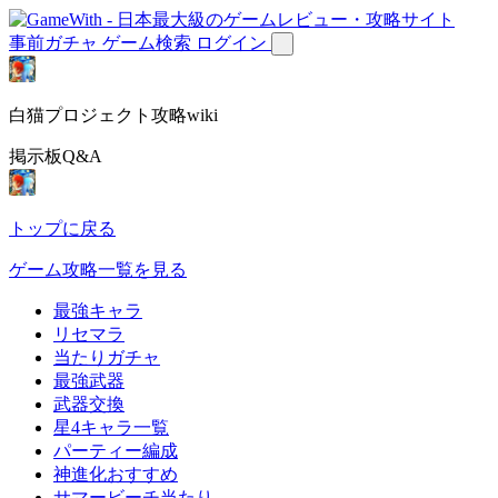
事前ガチャ
ゲーム検索
ログイン
白猫プロジェクト攻略wiki
掲示板Q&A
トップに戻る
ゲーム攻略一覧を見る
最強キャラ
リセマラ
当たりガチャ
最強武器
武器交換
星4キャラ一覧
パーティー編成
神進化おすすめ
サマービーチ当たり