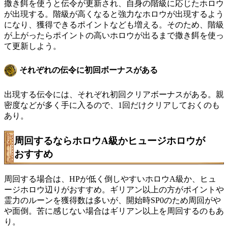
撒き餌を使うと伝令が更新され、自身の階級に応じたホロウ
が出現する。階級が高くなると強力なホロウが出現するよう
になり、獲得できるポイントなども増える。そのため、階級
が上がったらポイントの高いホロウが出るまで撒き餌を使っ
て更新しよう。
それぞれの伝令に初回ボーナスがある
出現する伝令には、それぞれ初回クリアボーナスがある。親
密度などが多く手に入るので、1回だけクリアしておくのも
あり。
周回するならホロウA級かヒュージホロウが
おすすめ
周回する場合は、HPが低く倒しやすいホロウA級か、ヒュ
ージホロウ辺りがおすすめ。ギリアン以上の方がポイントや
霊力のルーンを獲得数は多いが、開始時SP0のため周回がや
や面倒。苦に感じない場合はギリアン以上を周回するのもあ
り。