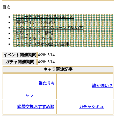
目次
ブリーチコラボでやるべきこと
死神ポイントの集め方
伝令ポイント/霊力のルーンの集め方
出現モンスター情報
入手できるもの一覧
ブリーチコラボの全ての記事
イベント開催期間
4/28~5/14
ガチャ開催期間
4/28~5/14
キャラ関連記事
当たりキ
誰が強い？
ャラ
武器交換おすすめ順
ガチャシミュ