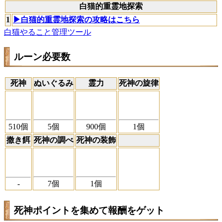
白猫的重霊地探索
1
▶白猫的重霊地探索の攻略はこちら
白猫やること管理ツール
ルーン必要数
死神
ぬいぐるみ
霊力
死神の旋律
510
個
5
個
900
個
1
個
撒き餌
死神の調べ
死神の装飾
-
7
個
1
個
死神ポイントを集めて報酬をゲット