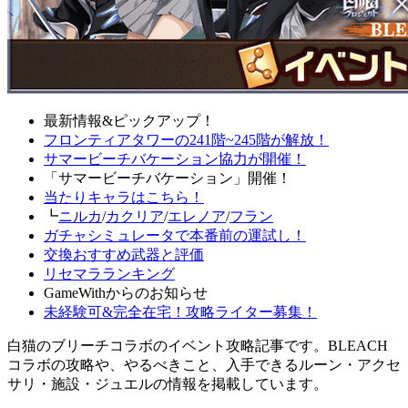
最新情報&ピックアップ！
フロンティアタワーの241階~245階が解放！
サマービーチバケーション協力が開催！
「サマービーチバケーション」開催！
当たりキャラはこちら！
┗
ニルカ
/
カクリア
/
エレノア
/
フラン
ガチャシミュレータで本番前の運試し！
交換おすすめ武器と評価
リセマラランキング
GameWithからのお知らせ
未経験可&完全在宅！攻略ライター募集！
白猫のブリーチコラボのイベント攻略記事です。BLEACH
コラボの攻略や、やるべきこと、入手できるルーン・アクセ
サリ・施設・ジュエルの情報を掲載しています。