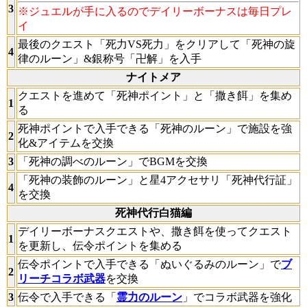
3
※ジュエルが手に入るのでデイリーボーナスは毎日プレ
イ
最後のクエスト「死力VS死力」をクリアして「死神の旋
4
律のルーン」&銀称号「卍解」を入手
ナイトメア
クエストを進めて「死神ポイント」と「撒き餌」を集め
1
る
死神ポイントで入手できる「死神のルーン」で施設を強
2
化&アイテムを交換
3
「死神の調べのルーン」でBGMを交換
「死神の装飾のルーン」と星4アクセサリ「死神代行証」
4
を交換
死神代行白猫編
デイリーボーナスクエストや、撒き餌を使ってクエスト
1
を更新し、伝令ポイントを集める
伝令ポイントで入手できる「ぬいぐるみのルーン」で
ブ
2
リーチコラボ武器
を交換
3
伝令で入手できる「
霊力のルーン
」でコラボ武器を強化