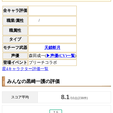
全キャラ評価
/
職業/属性
職属性
タイプ
天鎖斬月
モチーフ武器
声優
森田成一(
▶声優(CV)一覧
)
登場イベント
ブリーチコラボ
星4キャラクター評価一覧
みんなの黒崎一護の評価