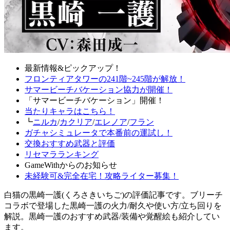
最新情報&ピックアップ！
フロンティアタワーの241階~245階が解放！
サマービーチバケーション協力が開催！
「サマービーチバケーション」開催！
当たりキャラはこちら！
┗
ニルカ
/
カクリア
/
エレノア
/
フラン
ガチャシミュレータで本番前の運試し！
交換おすすめ武器と評価
リセマラランキング
GameWithからのお知らせ
未経験可&完全在宅！攻略ライター募集！
白猫の黒崎一護(くろさきいちご)の評価記事です。ブリーチ
コラボで登場した黒崎一護の火力/耐久や使い方/立ち回りを
解説。黒崎一護のおすすめ武器/装備や覚醒絵も紹介してい
ます。