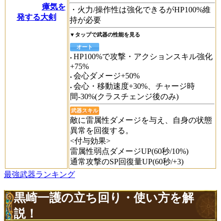
瘴気を
・火力/操作性は強化できるがHP100%維
発する大剣
持が必要
▼タップで武器の性能を見る
オート
HP100%で攻撃・アクションスキル強化
+75%
会心ダメージ+50%
会心・移動速度+30%、チャージ時
間-30%(クラスチェンジ後のみ)
武器スキル
敵に雷属性ダメージを与え、自身の状態
異常を回復する。
<付与効果>
雷属性弱点ダメージUP(60秒/10%)
通常攻撃のSP回復量UP(60秒/+3)
最強武器ランキング
黒崎一護の立ち回り・使い方を解
説！