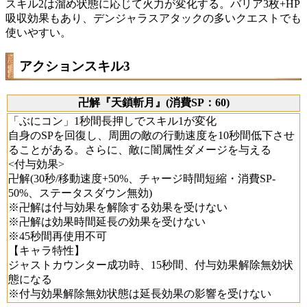
スキル2は溜め状態に応じて火力が変化する。バリア3枚+HP
吸収効果もあり、デンジャラスアタックの多いクエストでも
使いやすい。
アクションスキル3
卍解『天鎖斬月』(消費SP：60)
「ぶにコン」1秒間長押しでスキル1が変化
自身のSPを回復し、周囲の敵の行動速度を10秒間低下させ
ることがある。さらに、敵に闇属性ダメージを与える
<付与効果>
卍解(30秒/移動速度+50%、チャージ時間短縮・消費SP-
50%、ステータスダウン無効)
※卍解は付与効果を解除する効果を受けない
※卍解は効果時間延長の効果を受けない
※45秒間再使用不可
【キャラ特性】
ジャストカウンター成功時、15秒間、付与効果解除無効状
態になる
※付与効果解除無効状態は延長効果の影響を受けない