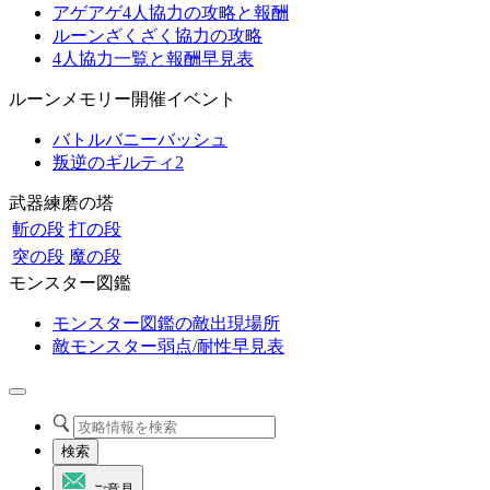
アゲアゲ4人協力の攻略と報酬
ルーンざくざく協力の攻略
4人協力一覧と報酬早見表
ルーンメモリー開催イベント
バトルバニーバッシュ
叛逆のギルティ2
武器練磨の塔
斬の段
打の段
突の段
魔の段
モンスター図鑑
モンスター図鑑の敵出現場所
敵モンスター弱点/耐性早見表
検索
ご意見