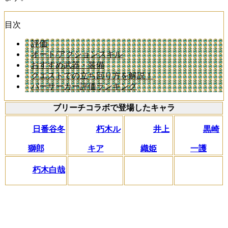
目次
評価
オート/アクションスキル
おすすめ武器・装備
クエストでの立ち回り方を解説！
バーサーカー評価ランキング
ブリーチコラボで登場したキャラ
日番谷冬
朽木ル
井上
黒崎
獅郎
キア
織姫
一護
朽木白哉