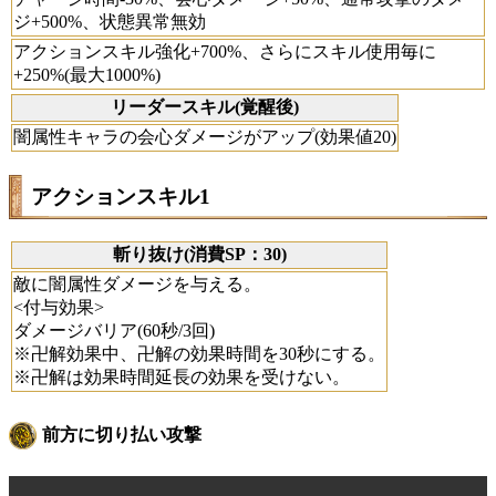
ジ+500%、状態異常無効
アクションスキル強化+700%、さらにスキル使用毎に
+250%(最大1000%)
リーダースキル(覚醒後)
闇属性キャラの会心ダメージがアップ(効果値20)
アクションスキル1
斬り抜け(消費SP：30)
敵に闇属性ダメージを与える。
<付与効果>
ダメージバリア(60秒/3回)
※卍解効果中、卍解の効果時間を30秒にする。
※卍解は効果時間延長の効果を受けない。
前方に切り払い攻撃