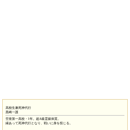
高校生兼死神代行
黒崎一護
空座第一高校・1年。超A級霊媒体質。
縁あって死神代行となり、戦いに身を投じる。