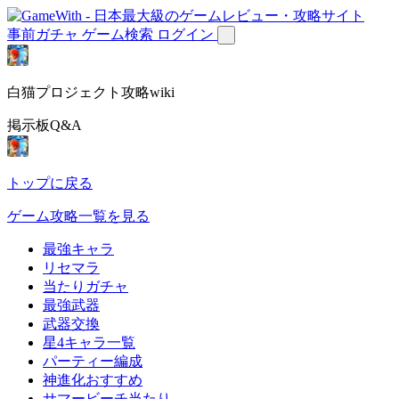
事前ガチャ
ゲーム検索
ログイン
白猫プロジェクト攻略wiki
掲示板Q&A
トップに戻る
ゲーム攻略一覧を見る
最強キャラ
リセマラ
当たりガチャ
最強武器
武器交換
星4キャラ一覧
パーティー編成
神進化おすすめ
サマービーチ当たり