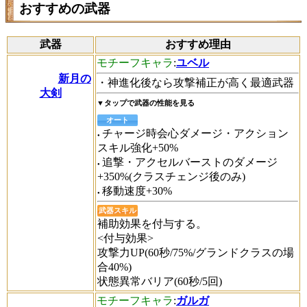
おすすめの武器
武器
おすすめ理由
モチーフキャラ
:
ユベル
新月の
・神進化後なら攻撃補正が高く最適武器
大剣
▼タップで武器の性能を見る
オート
チャージ時会心ダメージ・アクション
スキル強化+50%
追撃・アクセルバーストのダメージ
+350%(クラスチェンジ後のみ)
移動速度+30%
武器スキル
補助効果を付与する。
<付与効果>
攻撃力UP(60秒/75%/グランドクラスの場
合40%)
状態異常バリア(60秒/5回)
モチーフキャラ
:
ガルガ