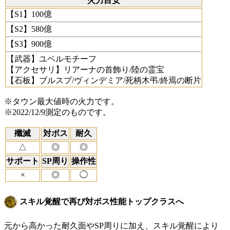
火力目安
【S1】100億
【S2】580億
【S3】900億
【武器】ユベルモチーフ
【アクセサリ】リアーナの首飾り/陸の霊宝
【石板】ブルスプ/ヴィンデミア/死柄木弔/終焉の断片
※タウン最大値時の火力です。
※2022/12/9測定のものです。
殲滅
対ボス
耐久
△
◎
◎
サポート
SP周り
操作性
×
◎
◯
スキル覚醒で再び対ボス性能トップクラスへ
元から高かった耐久面やSP周りに加え、スキル覚醒により