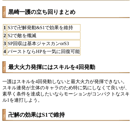
黒崎一護の立ち回りまとめ
1
S3で卍解発動&S1で効果を維持
2
S2で敵を殲滅
3
SP回収は基本ジャスカンorS3
4
バーストならHPを一気に回復可能
最大火力発揮にはスキルを4回発動
一護はスキルを4回発動しないと最大火力が発揮できない。
スキル連発が主体のキャラのため特に気にしなくて良いが、
素早く条件を達成したいならモーションがコンパクトなスキ
ル1を連打しよう。
卍解の効果はS1で維持