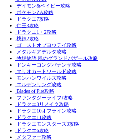
デイモン&ベイビー攻略
ポケモンZA攻略
ドラクエ7攻略
仁王3攻略
ドラクエ1・2攻略
桃鉄2攻略
ゴーストオブヨウテイ攻略
メタルギアデルタ攻略
牧場物語 風のグランドバザール攻略
ドンキーコングバナンザ攻略
マリオカートワールド攻略
モンハンワイルズ攻略
エルデンリング攻略
Blades of Fire攻略
ファンタジーライフi攻略
ドラクエ3リメイク攻略
ドラクエ10オフライン攻略
ドラクエ11攻略
ドラクエモンスターズ3攻略
ドラクエ6攻略
メタファー攻略