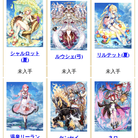
シャルロット
リルテット(夏)
ルウシェ(弓)
(夏)
未入手
未入手
未入手
温泉リーラン
ネロ
ケンセイ