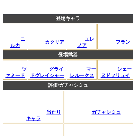
登場キャラ
ニ
エレ
カクリア
フラン
ルカ
ノア
登場武器
ツ
グライ
マー
シェー
ァミード
ドグレイシャー
レルークス
ヌドフリュイ
評価/ガチャシミュ
ガチャシミュ
当たり
キャラ