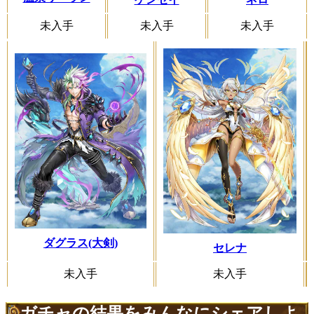
未入手
未入手
未入手
ダグラス(大剣)
セレナ
未入手
未入手
ガチャの結果をみんなにシェアしよ