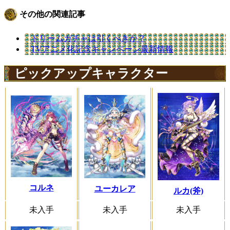
その他の関連記事
ドリームガチャは引くべきか？
TVアニメ化記念キャンペーン最新情報
ピックアップキャラクター
コルネ
ユーカレア
ルカ(斧)
未入手
未入手
未入手