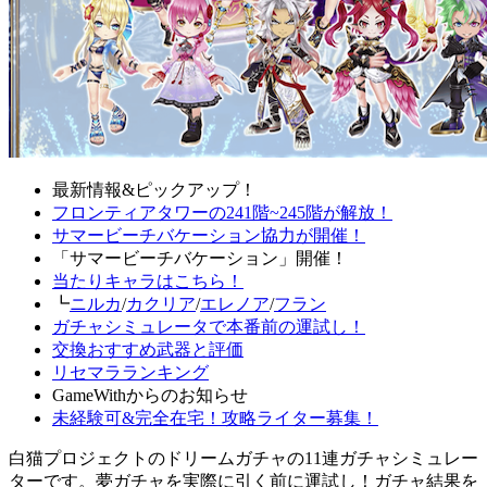
最新情報&ピックアップ！
フロンティアタワーの241階~245階が解放！
サマービーチバケーション協力が開催！
「サマービーチバケーション」開催！
当たりキャラはこちら！
┗
ニルカ
/
カクリア
/
エレノア
/
フラン
ガチャシミュレータで本番前の運試し！
交換おすすめ武器と評価
リセマラランキング
GameWithからのお知らせ
未経験可&完全在宅！攻略ライター募集！
白猫プロジェクトのドリームガチャの11連ガチャシミュレー
ターです。夢ガチャを実際に引く前に運試し！ガチャ結果を