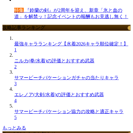
特集
『鈴蘭の剣』が2周年を迎え、新章「氷と血の
道」を解禁ッ！記念イベントの報酬もお見逃し無く！
攻略記事ランキング
最強キャラランキング【水着2026キャラ順位確定！】
1
ニルカ(拳/水着)の評価とおすすめ武器
2
サマービーチバケーションガチャの当たりキャラ
3
エレノア(大剣/水着)の評価とおすすめ武器
4
サマービーチバケーション協力の攻略と適正キャラ
5
もっとみる