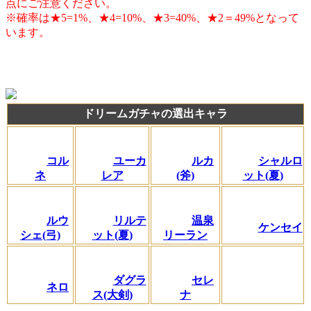
点にご注意ください。
※確率は★5=1%、★4=10%、★3=40%、★2＝49%となって
います。
ドリームガチャの選出キャラ
コル
ユーカ
ルカ
シャルロ
ネ
レア
(斧)
ット(夏)
ルウ
リルテ
温泉
ケンセイ
シェ(弓)
ット(夏)
リーラン
ダグラ
セレ
ネロ
ス(大剣)
ナ