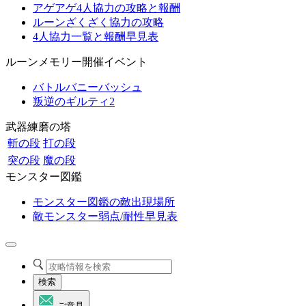
アゲアゲ4人協力の攻略と報酬
ルーンざくざく協力の攻略
4人協力一覧と報酬早見表
ルーンメモリー開催イベント
バトルバニーバッシュ
叛逆のギルティ2
武器練磨の塔
斬の段
打の段
突の段
魔の段
モンスター図鑑
モンスター図鑑の敵出現場所
敵モンスター弱点/耐性早見表
検索
ご意見