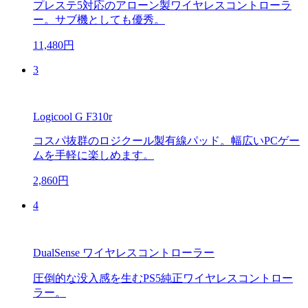
プレステ5対応のアローン製ワイヤレスコントローラ
ー。サブ機としても優秀。
11,480円
3
Logicool G F310r
コスパ抜群のロジクール製有線パッド。幅広いPCゲー
ムを手軽に楽しめます。
2,860円
4
DualSense ワイヤレスコントローラー
圧倒的な没入感を生むPS5純正ワイヤレスコントロー
ラー。