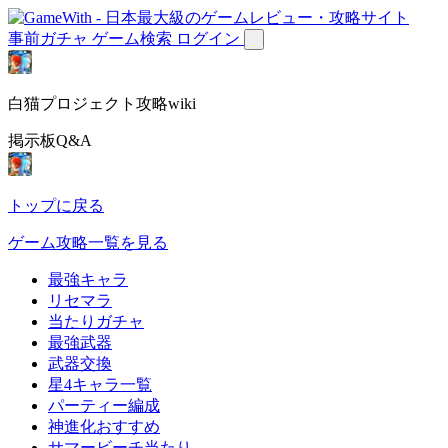
事前ガチャ
ゲーム検索
ログイン
白猫プロジェクト攻略wiki
掲示板Q&A
トップに戻る
ゲーム攻略一覧を見る
最強キャラ
リセマラ
当たりガチャ
最強武器
武器交換
星4キャラ一覧
パーティー編成
神進化おすすめ
サマービーチ当たり