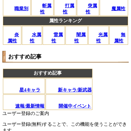
斬属
打属
突属
職業別
魔属性
性
性
性
属性ランキング
闇属
炎
水属
雷属
光属
無
性
属性
性
性
性
属性
おすすめ記事
おすすめ記事
星4キャラ
新キャラ/新武器
速報/最新情報
開催中イベント
ユーザー登録のご案内
ユーザー登録(無料)することで、この機能を使うことができ
ます。