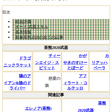
目次
総合評価
オート/武器スキル
基本情報
新春茶熊2020の全ての記事
茶熊2020武器
ティー
かが
カ
ドラゴ
ンエイジ・ス
やきのすけー
リアッハ
ニックラケット
ピリット
とぼーど
ベーラ
陽のア
アフ
慈愛の
イアン&陰のド
ィラート・コ
旗
ライバー
ルテッロ
関連記事
茶熊
エレノア(茶熊)
2020武器