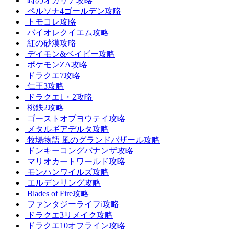
時のオカリナ攻略
ペルソナ4ゴールデン攻略
トモコレ攻略
バイオレクイエム攻略
紅の砂漠攻略
デイモン&ベイビー攻略
ポケモンZA攻略
ドラクエ7攻略
仁王3攻略
ドラクエ1・2攻略
桃鉄2攻略
ゴーストオブヨウテイ攻略
メタルギアデルタ攻略
牧場物語 風のグランドバザール攻略
ドンキーコングバナンザ攻略
マリオカートワールド攻略
モンハンワイルズ攻略
エルデンリング攻略
Blades of Fire攻略
ファンタジーライフi攻略
ドラクエ3リメイク攻略
ドラクエ10オフライン攻略