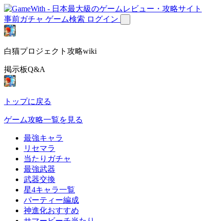
事前ガチャ
ゲーム検索
ログイン
白猫プロジェクト攻略wiki
掲示板Q&A
トップに戻る
ゲーム攻略一覧を見る
最強キャラ
リセマラ
当たりガチャ
最強武器
武器交換
星4キャラ一覧
パーティー編成
神進化おすすめ
サマービーチ当たり