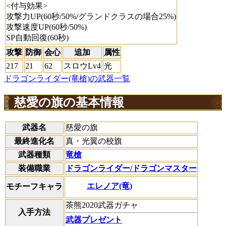
<付与効果>
攻撃力UP(60秒/50%/グランドクラスの場合25%)
攻撃速度UP(60秒/50%)
SP自動回復(60秒)
攻撃
防御
会心
追加
属性
217
21
62
スロウLv4
光
ドラゴンライダー(竜槍)の武器一覧
慈愛の旗の基本情報
武器名
慈愛の旗
最終進化名
真・光翼の校旗
武器種類
竜槍
装備職業
ドラゴンライダー/ドラゴンマスター
エレノア(竜)
モチーフキャラ
茶熊2020武器ガチャ
入手方法
武器プレゼント