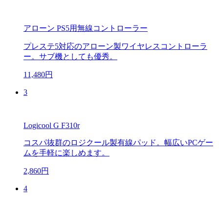
アローン PS5用無線コントローラー
プレステ5対応のアローン製ワイヤレスコントローラ
ー。サブ機としても優秀。
11,480円
3
Logicool G F310r
コスパ抜群のロジクール製有線パッド。幅広いPCゲー
ムを手軽に楽しめます。
2,860円
4