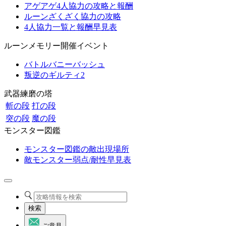
アゲアゲ4人協力の攻略と報酬
ルーンざくざく協力の攻略
4人協力一覧と報酬早見表
ルーンメモリー開催イベント
バトルバニーバッシュ
叛逆のギルティ2
武器練磨の塔
斬の段
打の段
突の段
魔の段
モンスター図鑑
モンスター図鑑の敵出現場所
敵モンスター弱点/耐性早見表
検索
ご意見