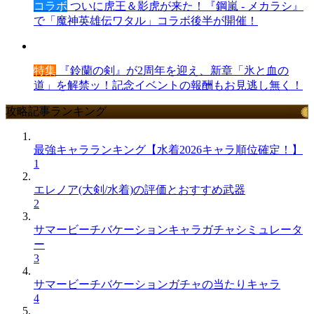
コラボ
ついに虎王＆影虎が来た！『鋼嵐 - メカラシ』
で「魔神英雄伝ワタル」コラボ後半が開催！
特集
『鈴蘭の剣』が2周年を迎え、新章「氷と血の
道」を解禁ッ！記念イベントの報酬もお見逃し無く！
攻略記事ランキング
最強キャラランキング【水着2026キャラ順位確定！】
1
エレノア(大剣/水着)の評価とおすすめ武器
2
サマービーチバケーションキャラガチャシミュレータ
ー
3
サマービーチバケーションガチャの当たりキャラ
4