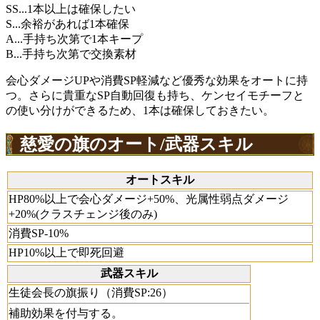
SS...1本以上は確保したい
S...余裕があれば1本確保
A...手持ち次第で1本キープ
B...手持ち次第で交換素材
会心ダメージUPや消費SP軽減など優秀な効果をオートに持
つ。さらに貴重なSP自動回復も持ち、ケンセイモチーフと
の使い分けができるため、1本は確保しておきたい。
慈愛の旗のオート/武器スキル
オートスキル
HP80%以上で会心ダメージ+50%、光属性弱点ダメージ
+20%(クラスチェンジ後のみ)
消費SP-10%
HP10%以上で即死回避
武器スキル
生徒会長の旗振り（消費SP:26）
補助効果を付与する。