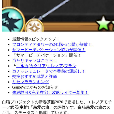
最新情報&ピックアップ！
フロンティアタワーの241階~245階が解放！
サマービーチバケーション協力が開催！
「サマービーチバケーション」開催！
当たりキャラはこちら！
┗
ニルカ
/
カクリア
/
エレノア
/
フラン
ガチャシミュレータで本番前の運試し！
交換おすすめ武器と評価
リセマラランキング
GameWithからのお知らせ
未経験可&完全在宅！攻略ライター募集！
白猫プロジェクトの新春茶熊2020で登場した、エレノアモチ
ーフ武器(竜槍)「慈愛の旗」の評価です。白猫慈愛の旗のス
キル、ステータスも掲載しています。