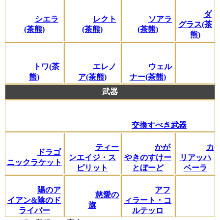
ダ
シエラ
レクト
ソアラ
グラス(茶
(茶熊)
(茶熊)
(茶熊)
熊)
トワ(茶
エレノ
ウェル
熊)
ア(茶熊)
ナー(茶熊)
武器
交換すべき武器
ティー
かが
カ
ドラゴ
ンエイジ・ス
やきのすけー
リアッハ
ニックラケット
ピリット
とぼーど
ベーラ
陽のア
アフ
慈愛の
イアン&陰のド
ィラート・コ
旗
ライバー
ルテッロ