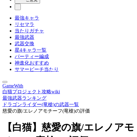
最強キャラ
リセマラ
当たりガチャ
最強武器
武器交換
星4キャラ一覧
パーティー編成
神進化おすすめ
サマービーチ当たり
GameWith
白猫プロジェクト攻略wiki
最強武器ランキング
ドラゴンライダー(竜槍)の武器一覧
慈愛の旗/エレノアモチーフ(竜槍)の評価
【白猫】慈愛の旗/エレノアモ