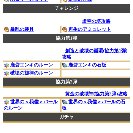
チャレンジ
虚空の塔攻略
暴乱の装具
再生のアミュレット
協力第1弾
創造と破壊の循環(協力第1弾)
攻略
鹿砦エンキのルーン
鹿砦エンキの石板
破壊の旋律のルーン
協力第2弾
黄金の破壊神(協力第2弾)攻略
世界の＜我儘＞バール
世界の＜我儘＞バールの石
のルーン
板
ガチャ