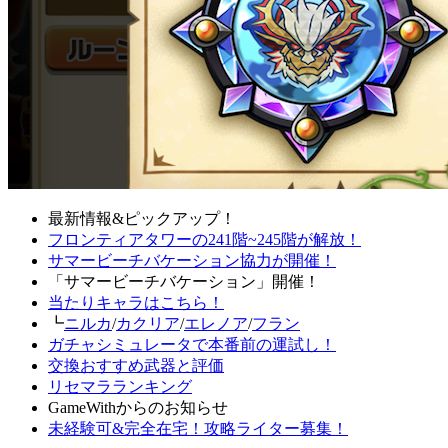
最新情報&ピックアップ！
フロンティアタワーの241階~245階が解放！
サマービーチバケーション協力が開催！
「サマービーチバケーション」開催！
当たりキャラはこちら！
┗
ニルカ
/
カクリア
/
エレノア
/
フラン
ガチャシミュレータで本番前の運試し！
交換おすすめ武器と評価
リセマラランキング
GameWithからのお知らせ
未経験可&完全在宅！攻略ライター募集！