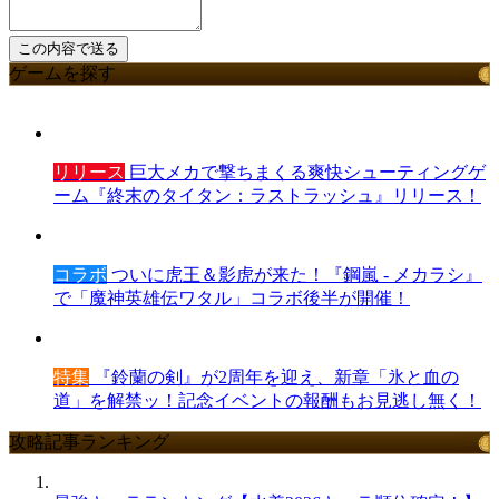
ゲームを探す
リリース
巨大メカで撃ちまくる爽快シューティングゲ
ーム『終末のタイタン：ラストラッシュ』リリース！
コラボ
ついに虎王＆影虎が来た！『鋼嵐 - メカラシ』
で「魔神英雄伝ワタル」コラボ後半が開催！
特集
『鈴蘭の剣』が2周年を迎え、新章「氷と血の
道」を解禁ッ！記念イベントの報酬もお見逃し無く！
攻略記事ランキング