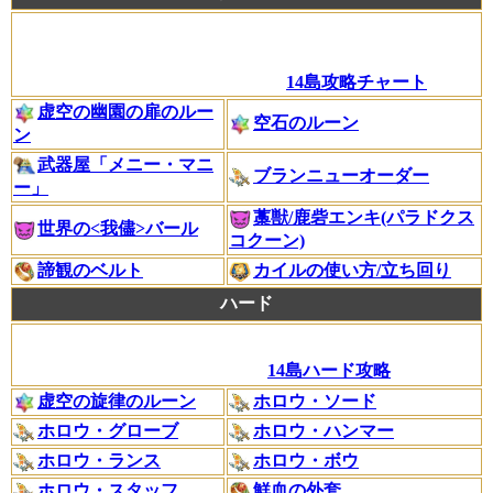
14島攻略チャート
虚空の幽園の扉のルー
空石のルーン
ン
武器屋「メニー・マニ
ブランニューオーダー
ー」
藁獣/鹿砦エンキ(パラドクス
世界の<我儘>バール
コクーン)
諦観のベルト
カイルの使い方/立ち回り
ハード
14島ハード攻略
虚空の旋律のルーン
ホロウ・ソード
ホロウ・グローブ
ホロウ・ハンマー
ホロウ・ランス
ホロウ・ボウ
ホロウ・スタッフ
鮮血の外套