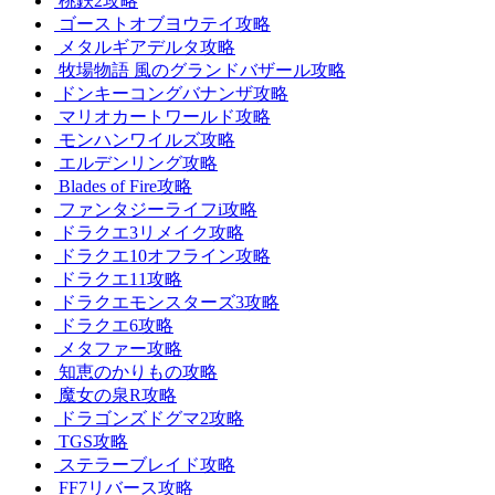
桃鉄2攻略
ゴーストオブヨウテイ攻略
メタルギアデルタ攻略
牧場物語 風のグランドバザール攻略
ドンキーコングバナンザ攻略
マリオカートワールド攻略
モンハンワイルズ攻略
エルデンリング攻略
Blades of Fire攻略
ファンタジーライフi攻略
ドラクエ3リメイク攻略
ドラクエ10オフライン攻略
ドラクエ11攻略
ドラクエモンスターズ3攻略
ドラクエ6攻略
メタファー攻略
知恵のかりもの攻略
魔女の泉R攻略
ドラゴンズドグマ2攻略
TGS攻略
ステラーブレイド攻略
FF7リバース攻略