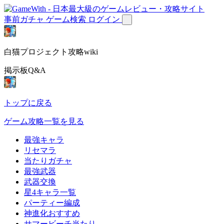
事前ガチャ
ゲーム検索
ログイン
白猫プロジェクト攻略wiki
掲示板Q&A
トップに戻る
ゲーム攻略一覧を見る
最強キャラ
リセマラ
当たりガチャ
最強武器
武器交換
星4キャラ一覧
パーティー編成
神進化おすすめ
サマービーチ当たり