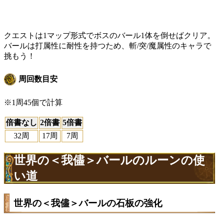
クエストは1マップ形式でボスのバール1体を倒せばクリア。
バールは打属性に耐性を持つため、斬/突/魔属性のキャラで
挑もう！
周回数目安
※1周45個で計算
倍書なし
2倍書
5倍書
32周
17周
7周
世界の＜我儘＞バールのルーンの使
い道
世界の＜我儘＞バールの石板の強化