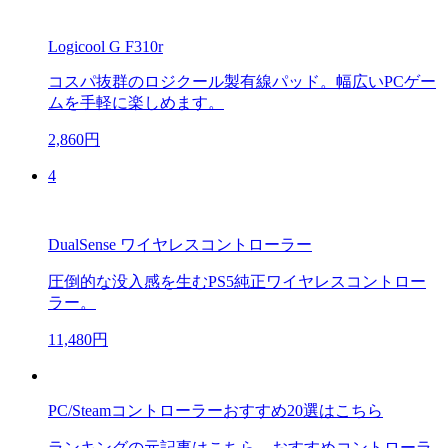
Logicool G F310r
コスパ抜群のロジクール製有線パッド。幅広いPCゲー
ムを手軽に楽しめます。
2,860円
4
DualSense ワイヤレスコントローラー
圧倒的な没入感を生むPS5純正ワイヤレスコントロー
ラー。
11,480円
PC/Steamコントローラーおすすめ20選はこちら
ランキングの元記事はこちら。おすすめコントローラ