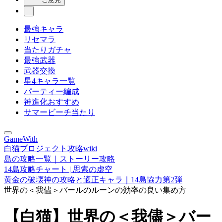
最強キャラ
リセマラ
当たりガチャ
最強武器
武器交換
星4キャラ一覧
パーティー編成
神進化おすすめ
サマービーチ当たり
GameWith
白猫プロジェクト攻略wiki
島の攻略一覧｜ストーリー攻略
14島攻略チャート | 思索の虚空
黄金の破壊神の攻略と適正キャラ｜14島協力第2弾
世界の＜我儘＞バールのルーンの効率の良い集め方
【白猫】世界の＜我儘＞バー