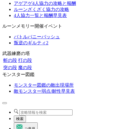
アゲアゲ4人協力の攻略と報酬
ルーンざくざく協力の攻略
4人協力一覧と報酬早見表
ルーンメモリー開催イベント
バトルバニーバッシュ
叛逆のギルティ2
武器練磨の塔
斬の段
打の段
突の段
魔の段
モンスター図鑑
モンスター図鑑の敵出現場所
敵モンスター弱点/耐性早見表
検索
ご意見