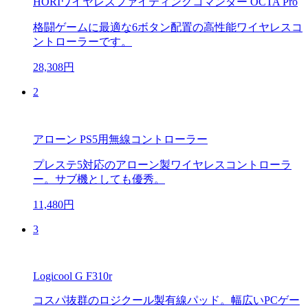
HORIワイヤレスファイティングコマンダー OCTA Pro
格闘ゲームに最適な6ボタン配置の高性能ワイヤレスコ
ントローラーです。
28,308円
2
アローン PS5用無線コントローラー
プレステ5対応のアローン製ワイヤレスコントローラ
ー。サブ機としても優秀。
11,480円
3
Logicool G F310r
コスパ抜群のロジクール製有線パッド。幅広いPCゲー