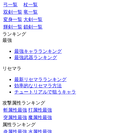
弓一覧
杖一覧
双剣一覧
竜一覧
変身一覧
大剣一覧
輝剣一覧
鎖剣一覧
ランキング
最強
最強キャラランキング
最強武器ランキング
リセマラ
最新リセマラランキング
効率的なリセマラ方法
チュートリアルで狙うキャラ
攻撃属性ランキング
斬属性最強
打属性最強
突属性最強
魔属性最強
属性ランキング
炎属性最強
水属性最強