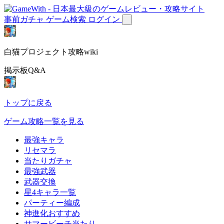
事前ガチャ
ゲーム検索
ログイン
白猫プロジェクト攻略wiki
掲示板Q&A
トップに戻る
ゲーム攻略一覧を見る
最強キャラ
リセマラ
当たりガチャ
最強武器
武器交換
星4キャラ一覧
パーティー編成
神進化おすすめ
サマービーチ当たり