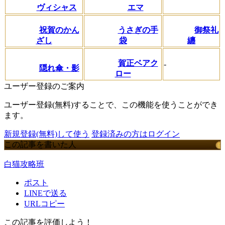
ヴィシャス
エマ
祝賀のかん
うさぎの手
御祭礼
ざし
袋
纏
賀正ベアク
-
隠れ傘・影
ロー
ユーザー登録のご案内
ユーザー登録(無料)することで、この機能を使うことができ
ます。
新規登録(無料)して使う
登録済みの方はログイン
この記事を書いた人
白猫攻略班
ポスト
LINEで送る
URLコピー
この記事を評価しよう！