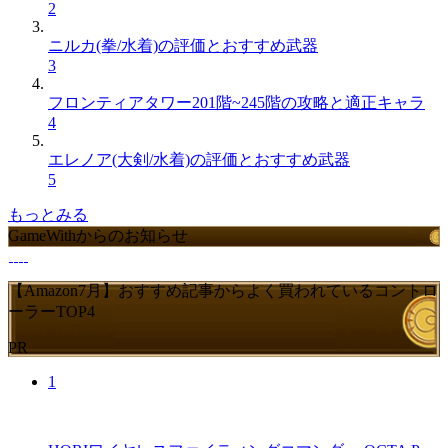
2
ニルカ(拳/水着)の評価とおすすめ武器
3
フロンティアタワー201階~245階の攻略と適正キャラ
4
エレノア(大剣/水着)の評価とおすすめ武器
5
もっとみる
GameWithからのお知らせ
【Amazon7月】おすすめ記事からよく買われているコントロ
ーラーTOP4
PR
1