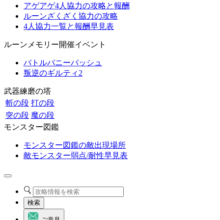
アゲアゲ4人協力の攻略と報酬
ルーンざくざく協力の攻略
4人協力一覧と報酬早見表
ルーンメモリー開催イベント
バトルバニーバッシュ
叛逆のギルティ2
武器練磨の塔
斬の段
打の段
突の段
魔の段
モンスター図鑑
モンスター図鑑の敵出現場所
敵モンスター弱点/耐性早見表
検索
ご意見