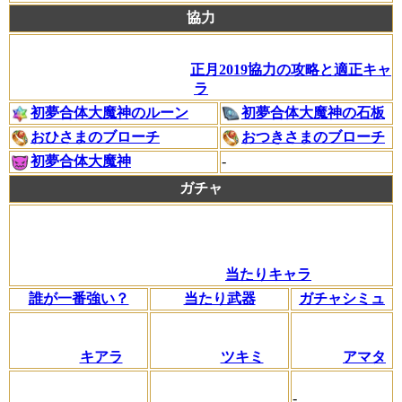
協力
正月2019協力の攻略と適正キャ
ラ
初夢合体大魔神のルーン
初夢合体大魔神の石板
おひさまのブローチ
おつきさまのブローチ
初夢合体大魔神
-
ガチャ
当たりキャラ
誰が一番強い？
当たり武器
ガチャシミュ
キアラ
ツキミ
アマタ
-