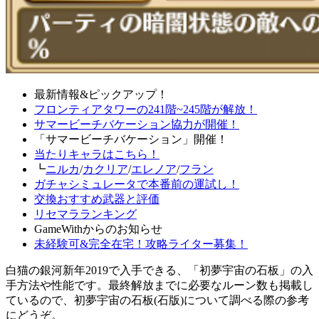
最新情報&ピックアップ！
フロンティアタワーの241階~245階が解放！
サマービーチバケーション協力が開催！
「サマービーチバケーション」開催！
当たりキャラはこちら！
┗
ニルカ
/
カクリア
/
エレノア
/
フラン
ガチャシミュレータで本番前の運試し！
交換おすすめ武器と評価
リセマラランキング
GameWithからのお知らせ
未経験可&完全在宅！攻略ライター募集！
白猫の銀河新年2019で入手できる、「初夢宇宙の石板」の入
手方法や性能です。最終解放までに必要なルーン数も掲載し
ているので、初夢宇宙の石板(石版)について調べる際の参考
にどうぞ。