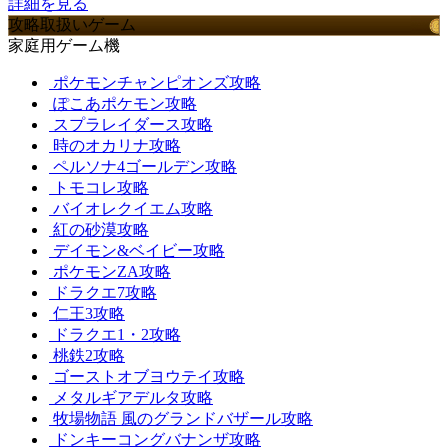
詳細を見る
攻略取扱いゲーム
家庭用ゲーム機
ポケモンチャンピオンズ攻略
ぽこあポケモン攻略
スプラレイダース攻略
時のオカリナ攻略
ペルソナ4ゴールデン攻略
トモコレ攻略
バイオレクイエム攻略
紅の砂漠攻略
デイモン&ベイビー攻略
ポケモンZA攻略
ドラクエ7攻略
仁王3攻略
ドラクエ1・2攻略
桃鉄2攻略
ゴーストオブヨウテイ攻略
メタルギアデルタ攻略
牧場物語 風のグランドバザール攻略
ドンキーコングバナンザ攻略