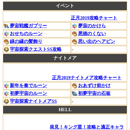
イベント
正月2019攻略チャート
夢宙戦艦ガブリー
夢宙のかけら
おせちのルーン
悪徳のくない
緑の縁の髪飾り
思い出のヘアピン
宇宙探索クエストSS攻略
-
ナイトメア
正月2019ナイトメア攻略チャート
新年を奏でルーン
おあずけ前かけ
初夢宇宙のルーン
初夢宇宙の石板
宇宙探索ナイトメアSS
-
HELL
発見！キング星！攻略と適正キャラ