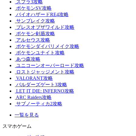
スプラ3攻略
ポケモンSV攻略
バイオハザードRE4攻略
サンブレイク攻略
ブレスオブザワイルド攻略
ポケモン剣盾攻略
アルセウス攻略
ポケモンダイパリメイク攻略
ポケモンユナイト攻略
あつ森攻略
ユニコーンオーバーロード攻略
ロストジャッジメント攻略
VALORANT攻略
バルダーズゲート3攻略
LET IT DIE: INFERNO攻略
ARC Raiders攻略
サブノーティカ2攻略
一覧を見る
スマホゲーム