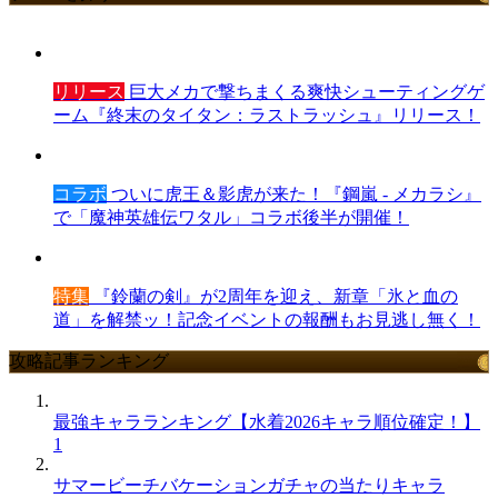
リリース
巨大メカで撃ちまくる爽快シューティングゲ
ーム『終末のタイタン：ラストラッシュ』リリース！
コラボ
ついに虎王＆影虎が来た！『鋼嵐 - メカラシ』
で「魔神英雄伝ワタル」コラボ後半が開催！
特集
『鈴蘭の剣』が2周年を迎え、新章「氷と血の
道」を解禁ッ！記念イベントの報酬もお見逃し無く！
攻略記事ランキング
最強キャラランキング【水着2026キャラ順位確定！】
1
サマービーチバケーションガチャの当たりキャラ