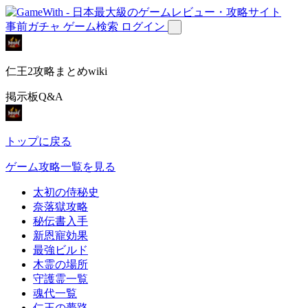
事前ガチャ
ゲーム検索
ログイン
仁王2攻略まとめwiki
掲示板Q&A
トップに戻る
ゲーム攻略一覧を見る
太初の侍秘史
奈落獄攻略
秘伝書入手
新恩寵効果
最強ビルド
木霊の場所
守護霊一覧
魂代一覧
仁王の夢路