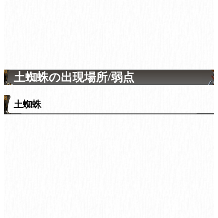
土蜘蛛の出現場所/弱点
土蜘蛛