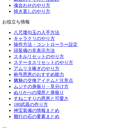
魂合わせのやり方
焼き直しのやり方
お役立ち情報
八尺瓊勾玉の入手方法
キャラクリのやり方
操作方法・コントローラー設定
頭装備の非表示方法
スキルリセットのやり方
ステータスリセットのやり方
アムリタ稼ぎのやり方
称号恩恵のおすすめ能力
魑魅の交換アイテムと注意点
ムジナの身振り・見分け方
ぬりかべの場所と身振り
すねこすりの恩恵と可愛さ
180武器の作り方
神宝装備の情報まとめ
難行の石の要素まとめ