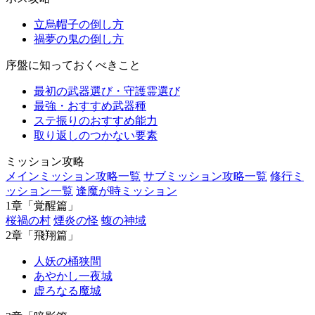
立烏帽子の倒し方
禍夢の鬼の倒し方
序盤に知っておくべきこと
最初の武器選び・守護霊選び
最強・おすすめ武器種
ステ振りのおすすめ能力
取り返しのつかない要素
ミッション攻略
メインミッション攻略一覧
サブミッション攻略一覧
修行ミ
ッション一覧
逢魔が時ミッション
1章「覚醒篇」
桜禍の村
煙炎の怪
蝮の神域
2章「飛翔篇」
人妖の桶狭間
あやかし一夜城
虚ろなる魔城