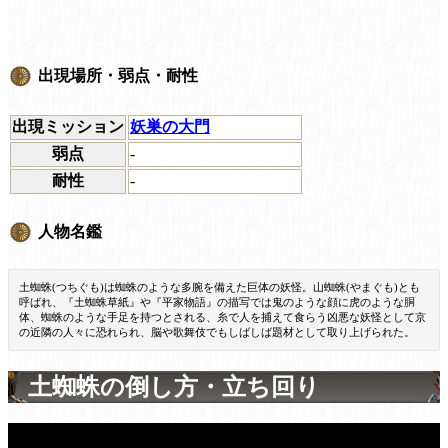
出現場所・弱点・耐性
出現ミッション
妖巣の大門
弱点
-
耐性
-
人物名鑑
土蜘蛛(つちぐも)は蜘蛛のような多腕を備えた巨体の妖怪。山蜘蛛(やまぐも)とも
呼ばれ、『土蜘蛛草紙』や『平家物語』の描写では鬼のような顔に虎のような胴
体、蜘蛛のような手足を持つとされる、糸で人を捕えて食らう凶悪な妖怪として京
の近隣の人々に恐れられ、脳や歌舞伎でもしばしば題材として取り上げられた。
土蜘蛛の倒し方・立ち回り