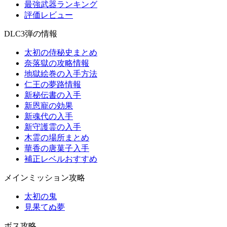
最強武器ランキング
評価レビュー
DLC3弾の情報
太初の侍秘史まとめ
奈落獄の攻略情報
地獄絵巻の入手方法
仁王の夢路情報
新秘伝書の入手
新恩寵の効果
新魂代の入手
新守護霊の入手
木霊の場所まとめ
華香の唐菓子入手
補正レベルおすすめ
メインミッション攻略
太初の鬼
見果てぬ夢
ボス攻略