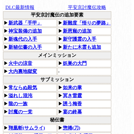
DLC最新情報
平安京討魔伝攻略
平安京討魔伝の追加要素
▶
新武器「手甲」
▶
新難度「悟りの夢路」
▶
神宝装備の追加
▶
新恩寵の追加
▶
新魂代の入手
▶
新守護霊の入手
▶
新秘伝書の入手
▶
新たに木霊も追加
メインミッション
▶
火中の涼音
▶
妖巣の大門
▶
大内裏地獄変
-
サブミッション
▶
常ならぬ殺気
▶
如来の掌
▶
溢れし混沌
▶
冥き雷霆
▶
龍の一族
▶
誘う梅香
▶
討魔の一党
▶
宴の終幕
秘伝書
▶
翔凰斬(サムライ)
▶
惣捲(刀)