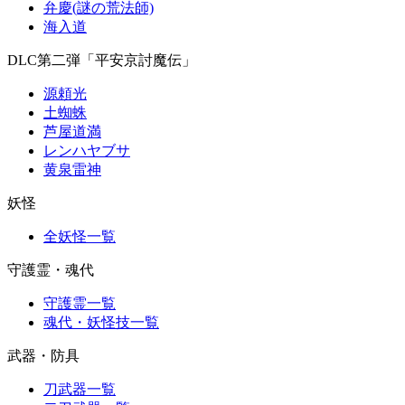
弁慶(謎の荒法師)
海入道
DLC第二弾「平安京討魔伝」
源頼光
土蜘蛛
芦屋道満
レンハヤブサ
黄泉雷神
妖怪
全妖怪一覧
守護霊・魂代
守護霊一覧
魂代・妖怪技一覧
武器・防具
刀武器一覧