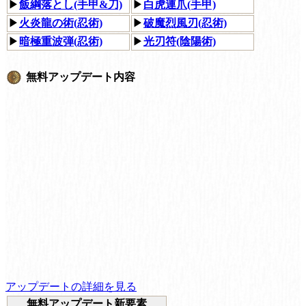
▶
飯綱落とし(手甲&刀)
▶
白虎連爪(手甲)
▶
火炎龍の術(忍術)
▶
破魔烈風刃(忍術)
▶
暗極重波弾(忍術)
▶
光刃符(陰陽術)
無料アップデート内容
アップデートの詳細を見る
無料アップデート新要素