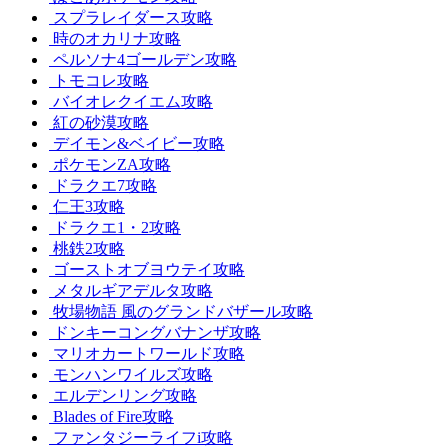
スプラレイダース攻略
時のオカリナ攻略
ペルソナ4ゴールデン攻略
トモコレ攻略
バイオレクイエム攻略
紅の砂漠攻略
デイモン&ベイビー攻略
ポケモンZA攻略
ドラクエ7攻略
仁王3攻略
ドラクエ1・2攻略
桃鉄2攻略
ゴーストオブヨウテイ攻略
メタルギアデルタ攻略
牧場物語 風のグランドバザール攻略
ドンキーコングバナンザ攻略
マリオカートワールド攻略
モンハンワイルズ攻略
エルデンリング攻略
Blades of Fire攻略
ファンタジーライフi攻略