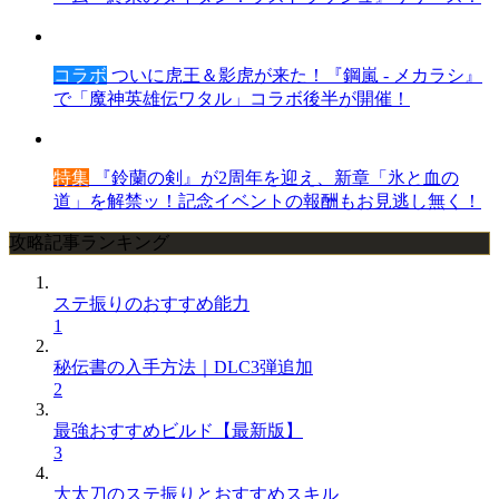
コラボ
ついに虎王＆影虎が来た！『鋼嵐 - メカラシ』
で「魔神英雄伝ワタル」コラボ後半が開催！
特集
『鈴蘭の剣』が2周年を迎え、新章「氷と血の
道」を解禁ッ！記念イベントの報酬もお見逃し無く！
攻略記事ランキング
ステ振りのおすすめ能力
1
秘伝書の入手方法｜DLC3弾追加
2
最強おすすめビルド【最新版】
3
大太刀のステ振りとおすすめスキル