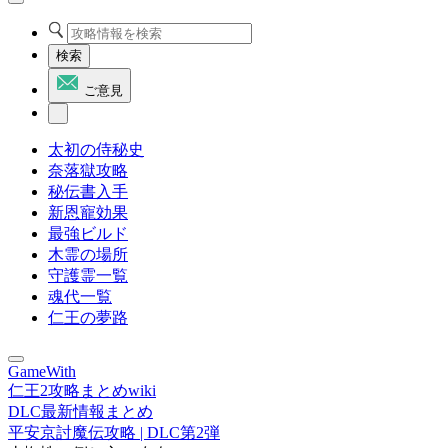
検索
ご意見
太初の侍秘史
奈落獄攻略
秘伝書入手
新恩寵効果
最強ビルド
木霊の場所
守護霊一覧
魂代一覧
仁王の夢路
GameWith
仁王2攻略まとめwiki
DLC最新情報まとめ
平安京討魔伝攻略 | DLC第2弾