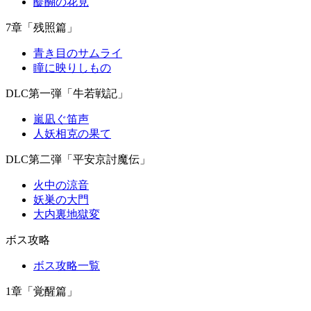
醍醐の花見
7章「残照篇」
青き目のサムライ
瞳に映りしもの
DLC第一弾「牛若戦記」
嵐凪ぐ笛声
人妖相克の果て
DLC第二弾「平安京討魔伝」
火中の涼音
妖巣の大門
大内裏地獄変
ボス攻略
ボス攻略一覧
1章「覚醒篇」