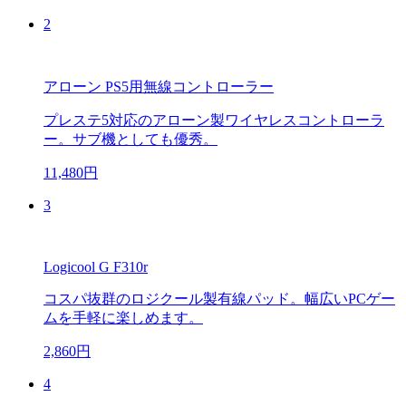
2
アローン PS5用無線コントローラー
プレステ5対応のアローン製ワイヤレスコントローラ
ー。サブ機としても優秀。
11,480円
3
Logicool G F310r
コスパ抜群のロジクール製有線パッド。幅広いPCゲー
ムを手軽に楽しめます。
2,860円
4