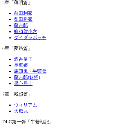
5章「薄明篇」
前田利家
柴田勝家
藤吉郎
蜂須賀小六
ダイダラボッチ
6章「夢路篇」
酒呑童子
長壁姫
馬頭鬼・牛頭鬼
藤吉郎(妖怪)
果心居士
7章「残照篇」
ウィリアム
大嶽丸
DLC第一弾「牛若戦記」