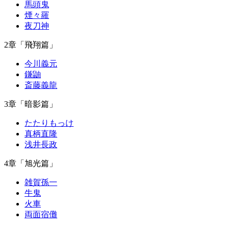
馬頭鬼
煙々羅
夜刀神
2章「飛翔篇」
今川義元
鎌鼬
斎藤義龍
3章「暗影篇」
たたりもっけ
真柄直隆
浅井長政
4章「旭光篇」
雑賀孫一
牛鬼
火車
両面宿儺