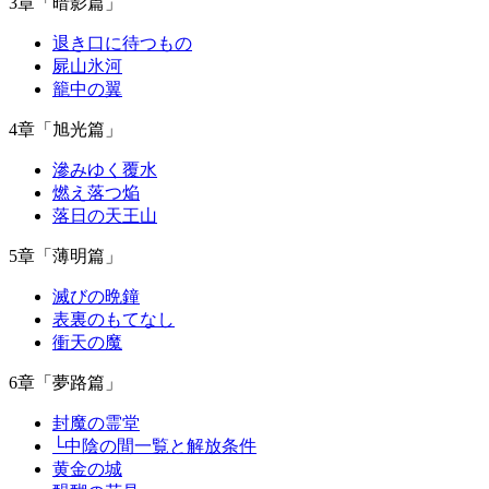
3章「暗影篇」
退き口に待つもの
屍山氷河
籠中の翼
4章「旭光篇」
滲みゆく覆水
燃え落つ焔
落日の天王山
5章「薄明篇」
滅びの晩鐘
表裏のもてなし
衝天の魔
6章「夢路篇」
封魔の霊堂
└中陰の間一覧と解放条件
黄金の城