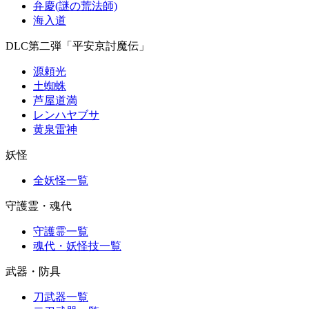
弁慶(謎の荒法師)
海入道
DLC第二弾「平安京討魔伝」
源頼光
土蜘蛛
芦屋道満
レンハヤブサ
黄泉雷神
妖怪
全妖怪一覧
守護霊・魂代
守護霊一覧
魂代・妖怪技一覧
武器・防具
刀武器一覧