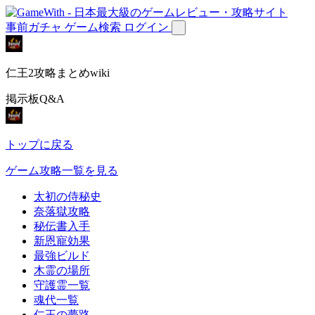
事前ガチャ
ゲーム検索
ログイン
仁王2攻略まとめwiki
掲示板Q&A
トップに戻る
ゲーム攻略一覧を見る
太初の侍秘史
奈落獄攻略
秘伝書入手
新恩寵効果
最強ビルド
木霊の場所
守護霊一覧
魂代一覧
仁王の夢路