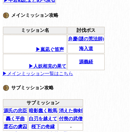
▶牛若戦記まとめへ戻る
メインミッション攻略
ミッション名
討伐ボス
弁慶(謎の荒法師)
海入道
▶嵐凪ぐ笛声
源義経
▶人妖相克の果て
▶メインミッション一覧はこちら
サブミッション攻略
サブミッション
源氏の忠臣
暗影蠢く鞍馬
消えた御剣
轟く平曲
白刃を越えて
付喪の武僧
霊石の虜囚
桜下の奇縁
-