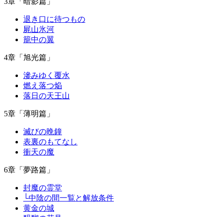
3章「暗影篇」
退き口に待つもの
屍山氷河
籠中の翼
4章「旭光篇」
滲みゆく覆水
燃え落つ焔
落日の天王山
5章「薄明篇」
滅びの晩鐘
表裏のもてなし
衝天の魔
6章「夢路篇」
封魔の霊堂
└中陰の間一覧と解放条件
黄金の城