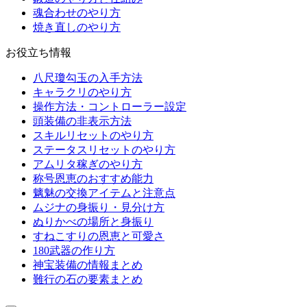
魂合わせのやり方
焼き直しのやり方
お役立ち情報
八尺瓊勾玉の入手方法
キャラクリのやり方
操作方法・コントローラー設定
頭装備の非表示方法
スキルリセットのやり方
ステータスリセットのやり方
アムリタ稼ぎのやり方
称号恩恵のおすすめ能力
魑魅の交換アイテムと注意点
ムジナの身振り・見分け方
ぬりかべの場所と身振り
すねこすりの恩恵と可愛さ
180武器の作り方
神宝装備の情報まとめ
難行の石の要素まとめ