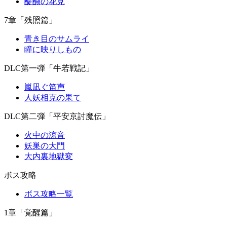
醍醐の花見
7章「残照篇」
青き目のサムライ
瞳に映りしもの
DLC第一弾「牛若戦記」
嵐凪ぐ笛声
人妖相克の果て
DLC第二弾「平安京討魔伝」
火中の涼音
妖巣の大門
大内裏地獄変
ボス攻略
ボス攻略一覧
1章「覚醒篇」