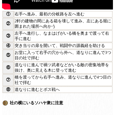
①
右手へ進み、最初の分岐路を左へ進む
2軒の建物の間にある箱を壊して進み、左にある堀に
②
囲まれた場所へ向かう
左手へ進行し、なまはげがいる橋を奥まで渡って右
③
手に進む
④
突き当りの扉を開いて、戦闘中の源義経を助ける
お堂に入って右手の穴から外へ、道なりに進んで3つ
⑤
目の社で拝む
道なりに進んで禍ツ武者などがいる敵の密集地帯を
⑥
抜け、奥に見える木に登って進む
橋を渡ってから右手へ進み、道なりに進んで4つ目の
⑦
社で拝む
⑧
道なりに進むとボス戦へ
社の横にいるソハヤ衆に注意