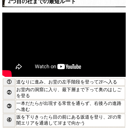
2つ目の社までの最短ルート
①
道なりに進み、お堂の左手階段を登って2Fへ入る
お堂内の洞窟に入り、最下層まで下って奥のはしご
②
を登る
一本だたらが出現する常世を通らず、右後ろの進路
③
へ進む
坂を下りきったら目の前にある坂道を登り、2Fの常
④
闇エリアを通過して3Fまで向かう