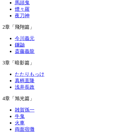
馬頭鬼
煙々羅
夜刀神
2章「飛翔篇」
今川義元
鎌鼬
斎藤義龍
3章「暗影篇」
たたりもっけ
真柄直隆
浅井長政
4章「旭光篇」
雑賀孫一
牛鬼
火車
両面宿儺