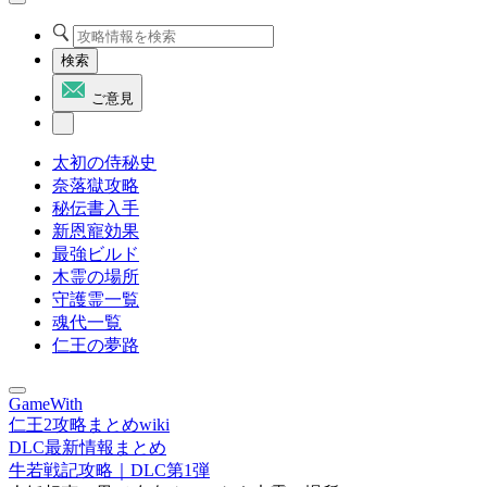
検索
ご意見
太初の侍秘史
奈落獄攻略
秘伝書入手
新恩寵効果
最強ビルド
木霊の場所
守護霊一覧
魂代一覧
仁王の夢路
GameWith
仁王2攻略まとめwiki
DLC最新情報まとめ
牛若戦記攻略｜DLC第1弾