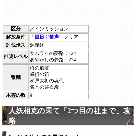
区分
メインミッション
解放条件
「
嵐凪ぐ笛声
」クリア
討伐ボス
源義経
サムライの夢路：124
推奨レベル
あやかしの夢路：224
侍の遺髪
蝉折の笛
報酬
瀬戸大将の魂代
名木の霊石炭
木霊の数
9
人妖相克の果て「2つ目の社まで」攻
略