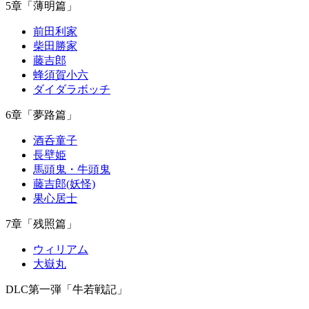
5章「薄明篇」
前田利家
柴田勝家
藤吉郎
蜂須賀小六
ダイダラボッチ
6章「夢路篇」
酒呑童子
長壁姫
馬頭鬼・牛頭鬼
藤吉郎(妖怪)
果心居士
7章「残照篇」
ウィリアム
大嶽丸
DLC第一弾「牛若戦記」