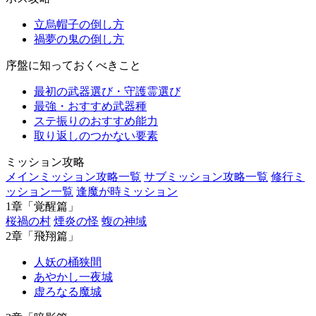
立烏帽子の倒し方
禍夢の鬼の倒し方
序盤に知っておくべきこと
最初の武器選び・守護霊選び
最強・おすすめ武器種
ステ振りのおすすめ能力
取り返しのつかない要素
ミッション攻略
メインミッション攻略一覧
サブミッション攻略一覧
修行ミ
ッション一覧
逢魔が時ミッション
1章「覚醒篇」
桜禍の村
煙炎の怪
蝮の神域
2章「飛翔篇」
人妖の桶狭間
あやかし一夜城
虚ろなる魔城