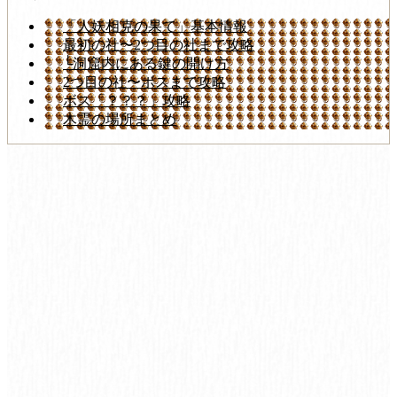
「人妖相克の果て」基本情報
最初の社〜2つ目の社まで攻略
└洞窟内にある鍵の開け方
2つ目の社〜ボスまで攻略
ボス「？？？」攻略
木霊の場所まとめ