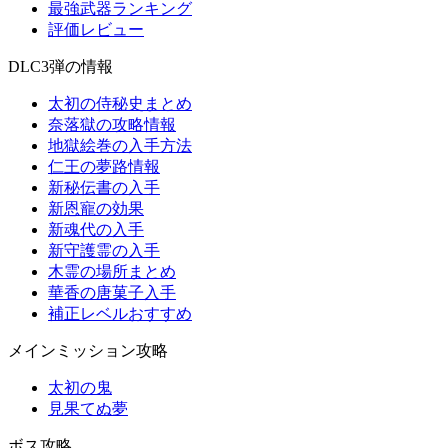
最強武器ランキング
評価レビュー
DLC3弾の情報
太初の侍秘史まとめ
奈落獄の攻略情報
地獄絵巻の入手方法
仁王の夢路情報
新秘伝書の入手
新恩寵の効果
新魂代の入手
新守護霊の入手
木霊の場所まとめ
華香の唐菓子入手
補正レベルおすすめ
メインミッション攻略
太初の鬼
見果てぬ夢
ボス攻略