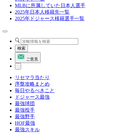
MLBに所属していた日本人選手
2025年日本人移籍先一覧
2025年ドジャース移籍選手一覧
検索
ご意見
リセマラ当たり
序盤攻略まとめ
毎日やるべきこと
ドジャース最強
最強球団
最強投手
最強野手
HOF最強
最強スキル