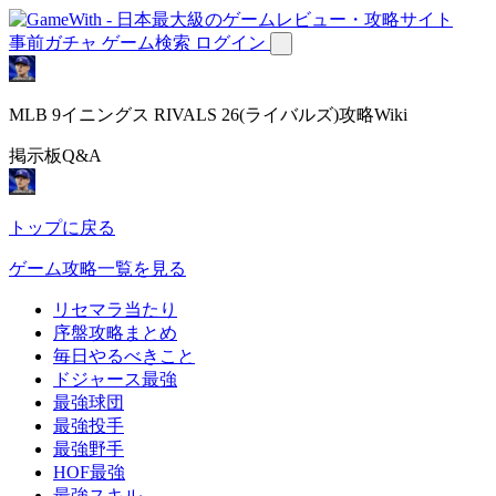
事前ガチャ
ゲーム検索
ログイン
MLB 9イニングス RIVALS 26(ライバルズ)攻略Wiki
掲示板Q&A
トップに戻る
ゲーム攻略一覧を見る
リセマラ当たり
序盤攻略まとめ
毎日やるべきこと
ドジャース最強
最強球団
最強投手
最強野手
HOF最強
最強スキル