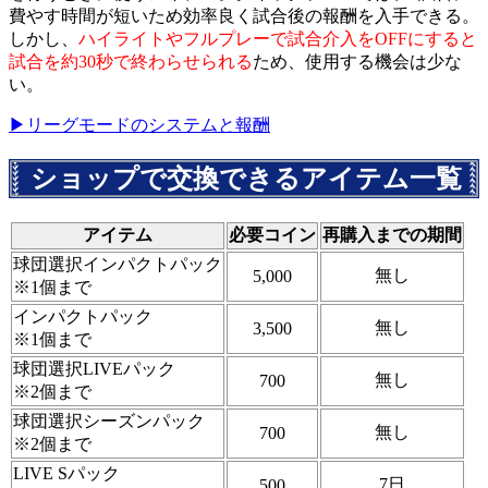
費やす時間が短いため効率良く試合後の報酬を入手できる。
しかし、
ハイライトやフルプレーで試合介入をOFFにすると
試合を約30秒で終わらせられる
ため、使用する機会は少な
い。
▶リーグモードのシステムと報酬
ショップで交換できるアイテム一覧
アイテム
必要コイン
再購入までの期間
球団選択インパクトパック
無し
5,000
※1個まで
インパクトパック
無し
3,500
※1個まで
球団選択LIVEパック
無し
700
※2個まで
球団選択シーズンパック
無し
700
※2個まで
LIVE Sパック
7日
500