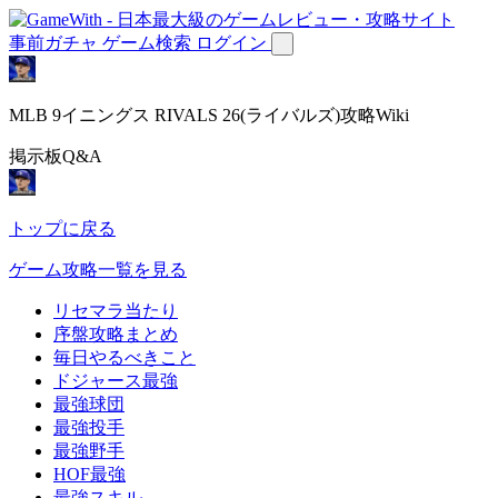
事前ガチャ
ゲーム検索
ログイン
MLB 9イニングス RIVALS 26(ライバルズ)攻略Wiki
掲示板Q&A
トップに戻る
ゲーム攻略一覧を見る
リセマラ当たり
序盤攻略まとめ
毎日やるべきこと
ドジャース最強
最強球団
最強投手
最強野手
HOF最強
最強スキル