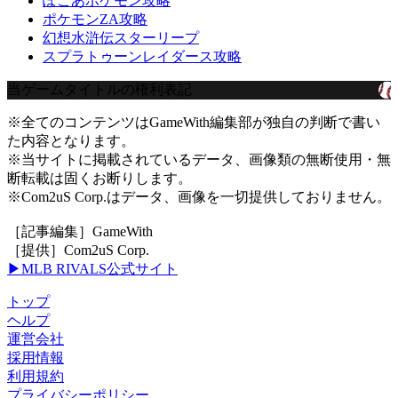
ぽこあポケモン攻略
ポケモンZA攻略
幻想水滸伝スターリープ
スプラトゥーンレイダース攻略
当ゲームタイトルの権利表記
※全てのコンテンツはGameWith編集部が独自の判断で書い
た内容となります。
※当サイトに掲載されているデータ、画像類の無断使用・無
断転載は固くお断りします。
※Com2uS Corp.はデータ、画像を一切提供しておりません。
［記事編集］GameWith
［提供］Com2uS Corp.
▶MLB RIVALS公式サイト
トップ
ヘルプ
運営会社
採用情報
利用規約
プライバシーポリシー