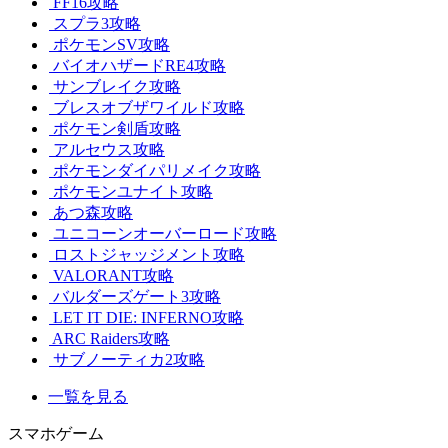
FF16攻略
スプラ3攻略
ポケモンSV攻略
バイオハザードRE4攻略
サンブレイク攻略
ブレスオブザワイルド攻略
ポケモン剣盾攻略
アルセウス攻略
ポケモンダイパリメイク攻略
ポケモンユナイト攻略
あつ森攻略
ユニコーンオーバーロード攻略
ロストジャッジメント攻略
VALORANT攻略
バルダーズゲート3攻略
LET IT DIE: INFERNO攻略
ARC Raiders攻略
サブノーティカ2攻略
一覧を見る
スマホゲーム