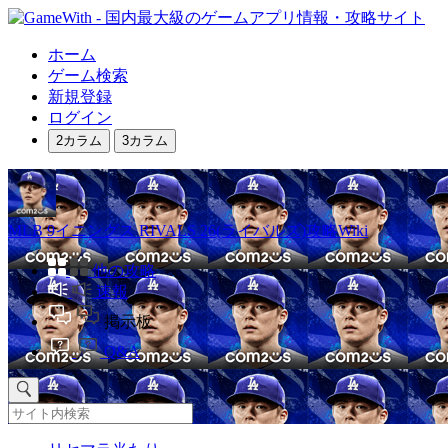
ホーム
ゲーム検索
新規登録
ログイン
2カラム
3カラム
MLB 9イニングス RIVALS 26(ライバルズ)攻略Wiki
他の攻略
速報
掲示板
Q&A