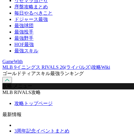
リセマラ当たり
序盤攻略まとめ
毎日やるべきこと
ドジャース最強
最強球団
最強投手
最強野手
HOF最強
最強スキル
GameWith
MLB 9イニングス RIVALS 26(ライバルズ)攻略Wiki
ゴールドティアスキル最強ランキング
攻略 メニュー
MLB RIVALS攻略
攻略トップページ
最新情報
3周年記念イベントまとめ