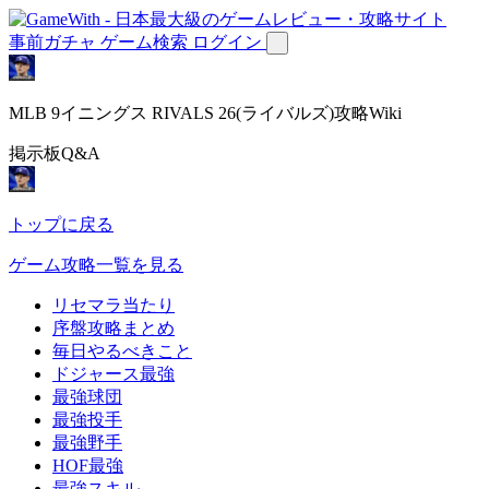
事前ガチャ
ゲーム検索
ログイン
MLB 9イニングス RIVALS 26(ライバルズ)攻略Wiki
掲示板Q&A
トップに戻る
ゲーム攻略一覧を見る
リセマラ当たり
序盤攻略まとめ
毎日やるべきこと
ドジャース最強
最強球団
最強投手
最強野手
HOF最強
最強スキル