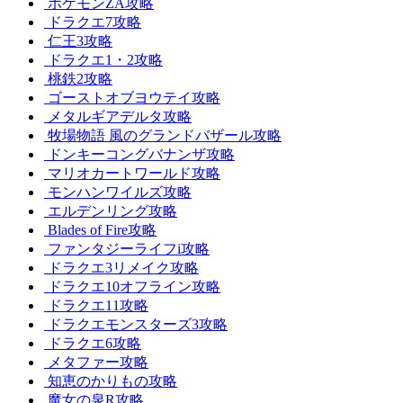
ポケモンZA攻略
ドラクエ7攻略
仁王3攻略
ドラクエ1・2攻略
桃鉄2攻略
ゴーストオブヨウテイ攻略
メタルギアデルタ攻略
牧場物語 風のグランドバザール攻略
ドンキーコングバナンザ攻略
マリオカートワールド攻略
モンハンワイルズ攻略
エルデンリング攻略
Blades of Fire攻略
ファンタジーライフi攻略
ドラクエ3リメイク攻略
ドラクエ10オフライン攻略
ドラクエ11攻略
ドラクエモンスターズ3攻略
ドラクエ6攻略
メタファー攻略
知恵のかりもの攻略
魔女の泉R攻略