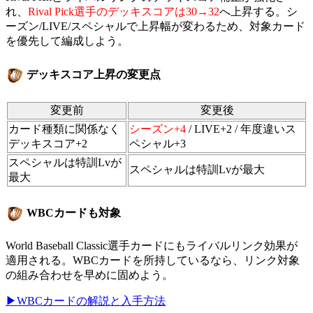
れ、
Rival Pick選手のデッキスコアは30→32
へ上昇する。シ
ーズン/LIVE/スペシャルで上昇幅が変わるため、対象カード
を優先して編成しよう。
デッキスコア上昇の変更点
変更前
変更後
カード種類に関係なく
シーズン+4
/ LIVE+2 / 年度違いス
デッキスコア+2
ペシャル+3
スペシャルは特訓Lvが
スペシャルは特訓Lvが最大
最大
WBCカードも対象
World Baseball Classic選手カードにもライバルリンク効果が
適用される。WBCカードを所持しているなら、リンク対象
の組み合わせを早めに固めよう。
▶WBCカードの解説と入手方法