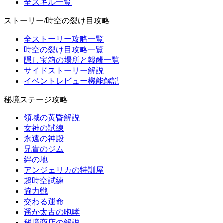
全スキル一覧
ストーリー/時空の裂け目攻略
全ストーリー攻略一覧
時空の裂け目攻略一覧
隠し宝箱の場所と報酬一覧
サイドストーリー解説
イベントレビュー機能解説
秘境ステージ攻略
領域の黄昏解説
女神の試練
永遠の神殿
兄貴のジム
絆の地
アンジェリカの特訓屋
超時空試練
協力戦
交わる運命
遥か太古の咆哮
秘境商店の解説