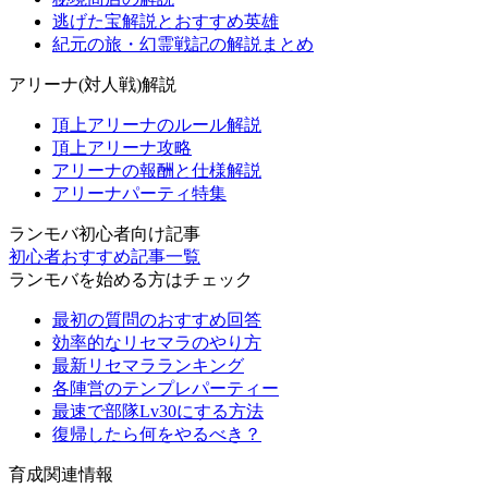
逃げた宝解説とおすすめ英雄
紀元の旅・幻霊戦記の解説まとめ
アリーナ(対人戦)解説
頂上アリーナのルール解説
頂上アリーナ攻略
アリーナの報酬と仕様解説
アリーナパーティ特集
ランモバ初心者向け記事
初心者おすすめ記事一覧
ランモバを始める方はチェック
最初の質問のおすすめ回答
効率的なリセマラのやり方
最新リセマラランキング
各陣営のテンプレパーティー
最速で部隊Lv30にする方法
復帰したら何をやるべき？
育成関連情報