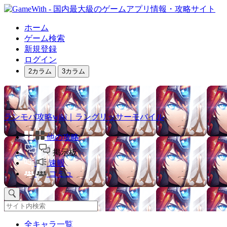
ホーム
ゲーム検索
新規登録
ログイン
2カラム
3カラム
ランモバ攻略wiki｜ラングリッサーモバイル
他の攻略
掲示板
速報
コミュ
全キャラ一覧