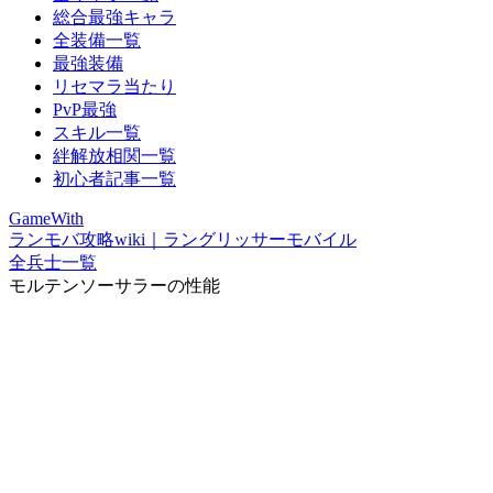
総合最強キャラ
全装備一覧
最強装備
リセマラ当たり
PvP最強
スキル一覧
絆解放相関一覧
初心者記事一覧
GameWith
ランモバ攻略wiki｜ラングリッサーモバイル
全兵士一覧
モルテンソーサラーの性能