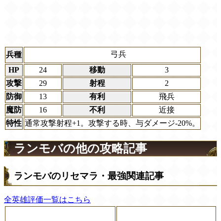
弓兵
兵種
HP
24
移動
3
攻撃
29
射程
2
防御
13
有利
飛兵
魔防
16
不利
近接
特性
通常攻撃射程+1。攻撃する時、与ダメージ-20%。
ランモバの他の攻略記事
ランモバのリセマラ・最強関連記事
全英雄評価一覧はこちら