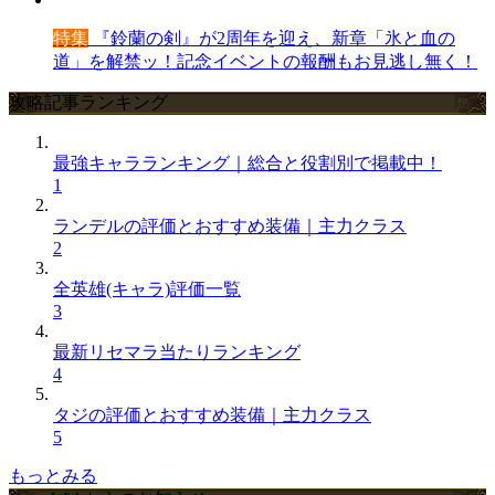
特集
『鈴蘭の剣』が2周年を迎え、新章「氷と血の
道」を解禁ッ！記念イベントの報酬もお見逃し無く！
攻略記事ランキング
最強キャラランキング｜総合と役割別で掲載中！
1
ランデルの評価とおすすめ装備｜主力クラス
2
全英雄(キャラ)評価一覧
3
最新リセマラ当たりランキング
4
タジの評価とおすすめ装備｜主力クラス
5
もっとみる