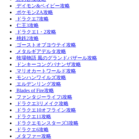
デイモン&ベイビー攻略
ポケモンZA攻略
ドラクエ7攻略
仁王3攻略
ドラクエ1・2攻略
桃鉄2攻略
ゴーストオブヨウテイ攻略
メタルギアデルタ攻略
牧場物語 風のグランドバザール攻略
ドンキーコングバナンザ攻略
マリオカートワールド攻略
モンハンワイルズ攻略
エルデンリング攻略
Blades of Fire攻略
ファンタジーライフi攻略
ドラクエ3リメイク攻略
ドラクエ10オフライン攻略
ドラクエ11攻略
ドラクエモンスターズ3攻略
ドラクエ6攻略
メタファー攻略