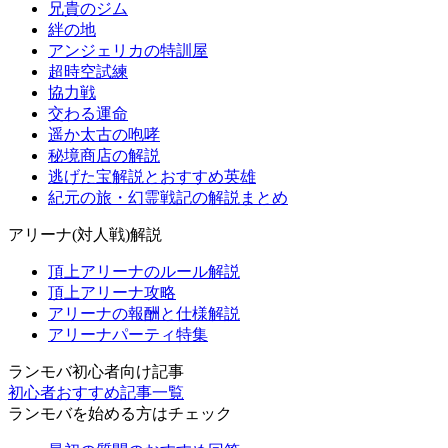
兄貴のジム
絆の地
アンジェリカの特訓屋
超時空試練
協力戦
交わる運命
遥か太古の咆哮
秘境商店の解説
逃げた宝解説とおすすめ英雄
紀元の旅・幻霊戦記の解説まとめ
アリーナ(対人戦)解説
頂上アリーナのルール解説
頂上アリーナ攻略
アリーナの報酬と仕様解説
アリーナパーティ特集
ランモバ初心者向け記事
初心者おすすめ記事一覧
ランモバを始める方はチェック