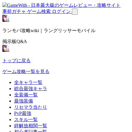
事前ガチャ
ゲーム検索
ログイン
ランモバ攻略wiki｜ラングリッサーモバイル
掲示板Q&A
トップに戻る
ゲーム攻略一覧を見る
全キャラ一覧
総合最強キャラ
全装備一覧
最強装備
リセマラ当たり
PvP最強
スキル一覧
絆解放相関一覧
初心者記事一覧