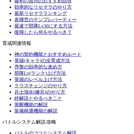
最初の質問のおすすめ回答
効率的なリセマラのやり方
最新リセマラランキング
各陣営のテンプレパーティー
最速で部隊Lv30にする方法
復帰したら何をやるべき？
育成関連情報
神の契約機能とおすすめルート
英雄(キャラ)の全育成方法
序盤の効率的な進め方
部隊Lv(ランク)上げ方法
英雄のレベル上げ方法
クラスチェンジのやり方
兵士強化(練兵)のやり方
絆解説とやるべきこと
覚醒機能の解説
装備精通機能の解説
バトルシステム解説/攻略
バトルのコツとシステム解説