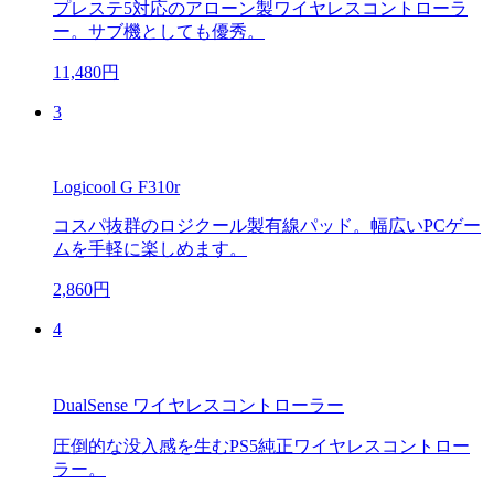
プレステ5対応のアローン製ワイヤレスコントローラ
ー。サブ機としても優秀。
11,480円
3
Logicool G F310r
コスパ抜群のロジクール製有線パッド。幅広いPCゲー
ムを手軽に楽しめます。
2,860円
4
DualSense ワイヤレスコントローラー
圧倒的な没入感を生むPS5純正ワイヤレスコントロー
ラー。