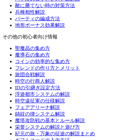
敵に勝てない時の対策方法
兵種相性解説
パーティの編成方法
地形ボーナス効果解説
その他の初心者向け情報
聖魔晶の集め方
魔導石の集め方
コインの効率的な集め方
フレンドの作り方とメリット
旅団合戦解説
時空の行商人解説
IDの引継ぎ設定方法
浮遊都市システムの解説
時空遠征軍の仕様解説
フェアアリーナ解説
鋳紋の律システム解説
魔塔攻防戦の基本とルール解説
栄誉システムの解説と遊び方
紀元の旅・万象の征途の解説まとめ