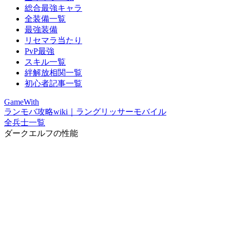
総合最強キャラ
全装備一覧
最強装備
リセマラ当たり
PvP最強
スキル一覧
絆解放相関一覧
初心者記事一覧
GameWith
ランモバ攻略wiki｜ラングリッサーモバイル
全兵士一覧
ダークエルフの性能