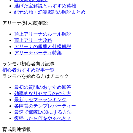
逃げた宝解説とおすすめ英雄
紀元の旅・幻霊戦記の解説まとめ
アリーナ(対人戦)解説
頂上アリーナのルール解説
頂上アリーナ攻略
アリーナの報酬と仕様解説
アリーナパーティ特集
ランモバ初心者向け記事
初心者おすすめ記事一覧
ランモバを始める方はチェック
最初の質問のおすすめ回答
効率的なリセマラのやり方
最新リセマラランキング
各陣営のテンプレパーティー
最速で部隊Lv30にする方法
復帰したら何をやるべき？
育成関連情報