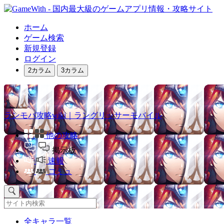
ホーム
ゲーム検索
新規登録
ログイン
2カラム
3カラム
ランモバ攻略wiki｜ラングリッサーモバイル
他の攻略
掲示板
速報
コミュ
全キャラ一覧