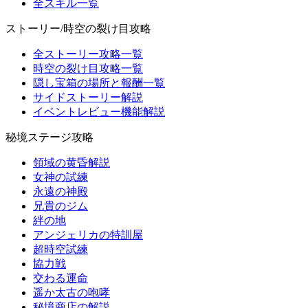
全スキル一覧
ストーリー/時空の裂け目攻略
全ストーリー攻略一覧
時空の裂け目攻略一覧
隠し宝箱の場所と報酬一覧
サイドストーリー解説
イベントレビュー機能解説
秘境ステージ攻略
領域の黄昏解説
女神の試練
永遠の神殿
兄貴のジム
絆の地
アンジェリカの特訓屋
超時空試練
協力戦
交わる運命
遥か太古の咆哮
秘境商店の解説