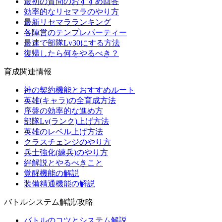
最初の質問のおすすめ回答
効率的なリセマラのやり方
最新リセマラランキング
各陣営のテンプレパーティー
最速で部隊Lv30にする方法
復帰したら何をやるべき？
育成関連情報
神の契約機能とおすすめルート
英雄(キャラ)の全育成方法
序盤の効率的な進め方
部隊Lv(ランク)上げ方法
英雄のレベル上げ方法
クラスチェンジのやり方
兵士強化(練兵)のやり方
絆解説とやるべきこと
覚醒機能の解説
装備精通機能の解説
バトルシステム解説/攻略
バトルのコツとシステム解説