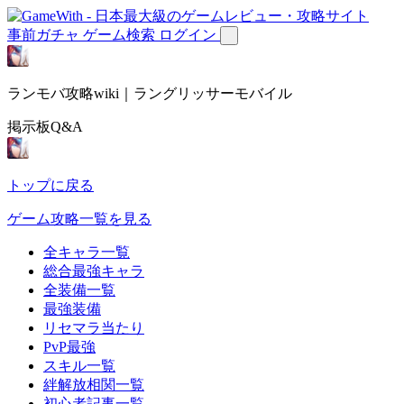
事前ガチャ
ゲーム検索
ログイン
ランモバ攻略wiki｜ラングリッサーモバイル
掲示板Q&A
トップに戻る
ゲーム攻略一覧を見る
全キャラ一覧
総合最強キャラ
全装備一覧
最強装備
リセマラ当たり
PvP最強
スキル一覧
絆解放相関一覧
初心者記事一覧