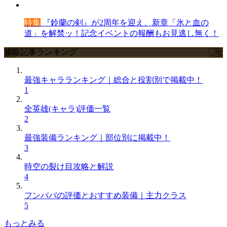
特集
『鈴蘭の剣』が2周年を迎え、新章「氷と血の
道」を解禁ッ！記念イベントの報酬もお見逃し無く！
攻略記事ランキング
最強キャラランキング｜総合と役割別で掲載中！
1
全英雄(キャラ)評価一覧
2
最強装備ランキング｜部位別に掲載中！
3
時空の裂け目攻略と解説
4
フンババの評価とおすすめ装備｜主力クラス
5
もっとみる