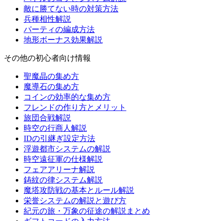
敵に勝てない時の対策方法
兵種相性解説
パーティの編成方法
地形ボーナス効果解説
その他の初心者向け情報
聖魔晶の集め方
魔導石の集め方
コインの効率的な集め方
フレンドの作り方とメリット
旅団合戦解説
時空の行商人解説
IDの引継ぎ設定方法
浮遊都市システムの解説
時空遠征軍の仕様解説
フェアアリーナ解説
鋳紋の律システム解説
魔塔攻防戦の基本とルール解説
栄誉システムの解説と遊び方
紀元の旅・万象の征途の解説まとめ