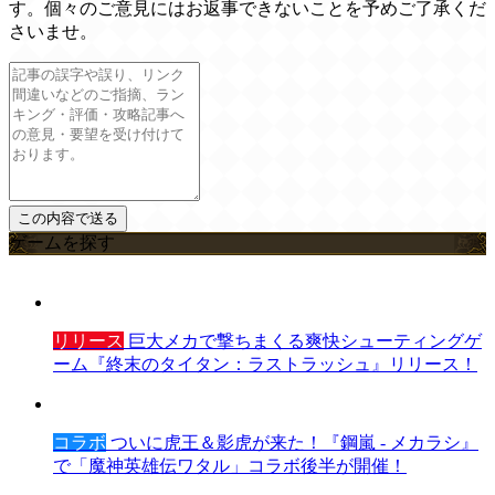
す。個々のご意見にはお返事できないことを予めご了承くだ
さいませ。
ゲームを探す
リリース
巨大メカで撃ちまくる爽快シューティングゲ
ーム『終末のタイタン：ラストラッシュ』リリース！
コラボ
ついに虎王＆影虎が来た！『鋼嵐 - メカラシ』
で「魔神英雄伝ワタル」コラボ後半が開催！