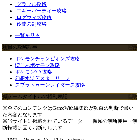
グラブル攻略
エギーパーティー攻略
ログウィズ攻略
鈴蘭の剣攻略
一覧を見る
注目の攻略記事
ポケモンチャンピオンズ攻略
ぽこあポケモン攻略
ポケモンZA攻略
幻想水滸伝スターリープ
スプラトゥーンレイダース攻略
当ゲームタイトルの権利表記
※全てのコンテンツはGameWith編集部が独自の判断で書い
た内容となります。
※当サイトに掲載されているデータ、画像類の無断使用・無
断転載は固くお断りします。
［提供］Zlongame Co., LTD extreme