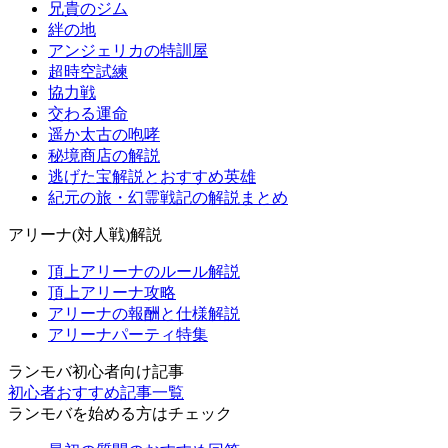
兄貴のジム
絆の地
アンジェリカの特訓屋
超時空試練
協力戦
交わる運命
遥か太古の咆哮
秘境商店の解説
逃げた宝解説とおすすめ英雄
紀元の旅・幻霊戦記の解説まとめ
アリーナ(対人戦)解説
頂上アリーナのルール解説
頂上アリーナ攻略
アリーナの報酬と仕様解説
アリーナパーティ特集
ランモバ初心者向け記事
初心者おすすめ記事一覧
ランモバを始める方はチェック