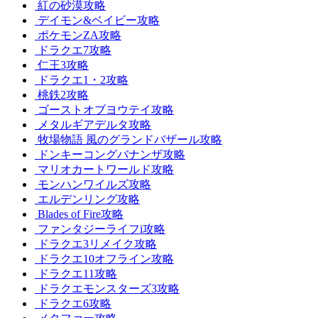
紅の砂漠攻略
デイモン&ベイビー攻略
ポケモンZA攻略
ドラクエ7攻略
仁王3攻略
ドラクエ1・2攻略
桃鉄2攻略
ゴーストオブヨウテイ攻略
メタルギアデルタ攻略
牧場物語 風のグランドバザール攻略
ドンキーコングバナンザ攻略
マリオカートワールド攻略
モンハンワイルズ攻略
エルデンリング攻略
Blades of Fire攻略
ファンタジーライフi攻略
ドラクエ3リメイク攻略
ドラクエ10オフライン攻略
ドラクエ11攻略
ドラクエモンスターズ3攻略
ドラクエ6攻略