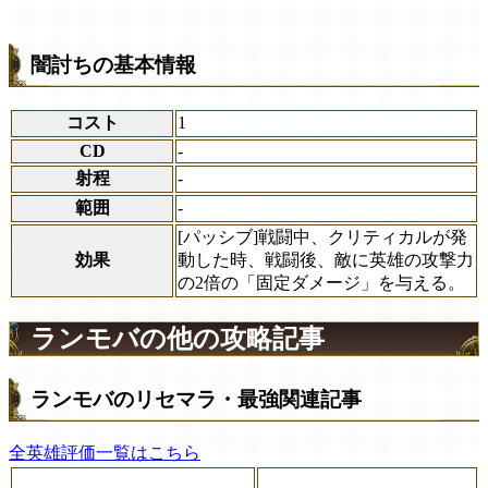
闇討ちの基本情報
コスト
1
CD
-
射程
-
範囲
-
[パッシブ]戦闘中、クリティカルが発
効果
動した時、戦闘後、敵に英雄の攻撃力
の2倍の「固定ダメージ」を与える。
ランモバの他の攻略記事
ランモバのリセマラ・最強関連記事
全英雄評価一覧はこちら