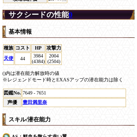
サクシードの性能
0
基本情報
種族
コスト
HP
攻撃力
3984
2004
天使
44
(4384)
(2504)
()内は潜在能力解放時の値
※レジェンドモード時とEXASアップの潜在能力は除く
図鑑No.
7649 - 7651
声優
豊田満里奈
スキル/潜在能力
AS：鮮血を散らす赤い翼