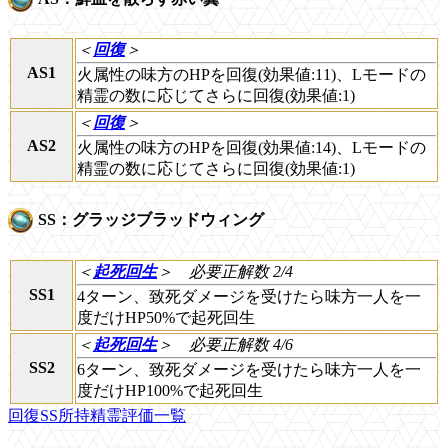
＜
回復
＞
AS1
火属性の味方のHPを回復(効果値:11)、Lモードの
精霊の数に応じてさらに回復(効果値:1)
＜
回復
＞
AS2
火属性の味方のHPを回復(効果値:14)、Lモードの
精霊の数に応じてさらに回復(効果値:1)
SS：グラッジブラッドウィング
＜
起死回生
＞
必要正解数 2/4
SS1
4ターン、致死ダメージを受けたら味方一人を一
度だけHP50%で起死回生
＜
起死回生
＞
必要正解数 4/6
SS2
6ターン、致死ダメージを受けたら味方一人を一
度だけHP100%で起死回生
回復SS所持精霊評価一覧