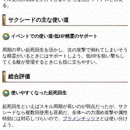
る。
サクシードの主な使い道
イベントでの使い道/低HP精霊のサポート
周期の早い起死回生を活かし、次の攻撃で倒れてしまいそう
な精霊がいるときにはサポートしよう。低HPを狙い撃ちし
てくる敵が登場するときにも役に立ちやすい。
総合評価
使いやすくなった起死回生
起死回生といえばスキル周期が長いのが弱点だったが、サク
シードなら複数回使用も容易だ。全体への力溜め攻撃や属性
特効には対応しづらいので、
プラメンチッツァ
とは使い分け
よう。