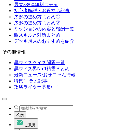
最大888連無料ガチャ
初心者解説・お役立ち記事
序盤の進め方まとめ①
序盤の進め方まとめ②
ミッションの内容と報酬一覧
敵スキルと対策まとめ
デッキ購入のおすすめを紹介
その他情報
黒ウィズクイズ問題一覧
黒ウィズ界No.1精霊まとめ
最新ニュース/おせニャん情報
特集/コラム記事
攻略ライター募集中！
検索
ご意見