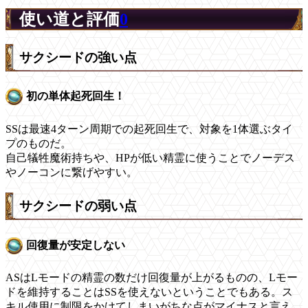
使い道と評価
0
サクシードの強い点
初の単体起死回生！
SSは最速4ターン周期での起死回生で、対象を1体選ぶタイ
プのものだ。
自己犠牲魔術持ちや、HPが低い精霊に使うことでノーデス
やノーコンに繋げやすい。
サクシードの弱い点
回復量が安定しない
ASはLモードの精霊の数だけ回復量が上がるものの、Lモー
ドを維持することはSSを使えないということでもある。ス
キル使用に制限をかけてしまいがちな点がマイナスと言え