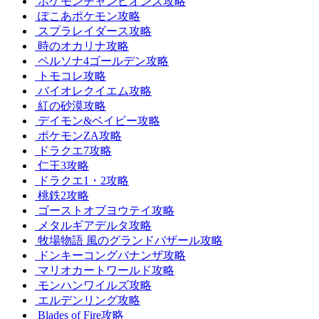
ポケモンチャンピオンズ攻略
ぽこあポケモン攻略
スプラレイダース攻略
時のオカリナ攻略
ペルソナ4ゴールデン攻略
トモコレ攻略
バイオレクイエム攻略
紅の砂漠攻略
デイモン&ベイビー攻略
ポケモンZA攻略
ドラクエ7攻略
仁王3攻略
ドラクエ1・2攻略
桃鉄2攻略
ゴーストオブヨウテイ攻略
メタルギアデルタ攻略
牧場物語 風のグランドバザール攻略
ドンキーコングバナンザ攻略
マリオカートワールド攻略
モンハンワイルズ攻略
エルデンリング攻略
Blades of Fire攻略