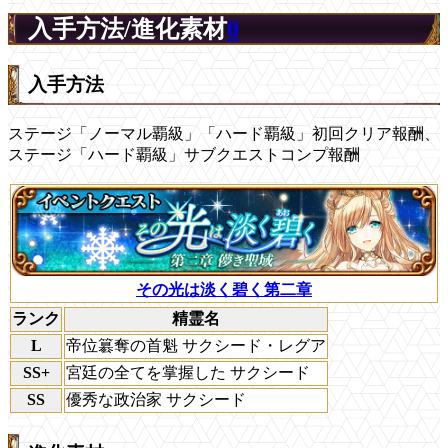
入手方法/進化素材
0
入手方法
ステージ「ノーマル覇級」「ハード覇級」初回クリア報酬、
ステージ「ハード覇級」サブクエストコンプ報酬
その光は淡く碧く第二章
ランク
精霊名
L
帝位簒奪の首魁 サクシード・レグア
SS+
宮廷の全てを掌握した サクシード
SS
優秀な政治家 サクシード