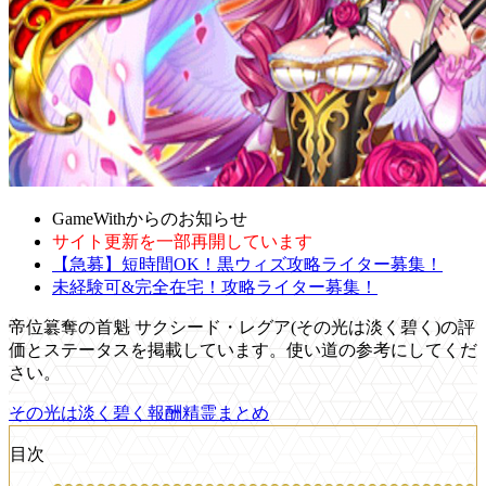
GameWithからのお知らせ
サイト更新を一部再開しています
【急募】短時間OK！黒ウィズ攻略ライター募集！
未経験可&完全在宅！攻略ライター募集！
帝位簒奪の首魁 サクシード・レグア(その光は淡く碧く)の評
価とステータスを掲載しています。使い道の参考にしてくだ
さい。
その光は淡く碧く報酬精霊まとめ
目次