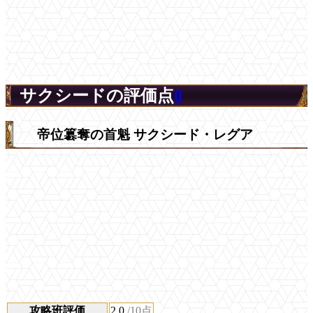
サクシードの評価点
0
帝位簒奪の首魁 サクシード・レグア
攻略班評価
2.0
/10点