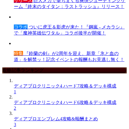
リリース
巨大メカで撃ちまくる爽快シューティングゲ
ーム『終末のタイタン：ラストラッシュ』リリース！
コラボ
ついに虎王＆影虎が来た！『鋼嵐 - メカラシ』
で「魔神英雄伝ワタル」コラボ後半が開催！
特集
『鈴蘭の剣』が2周年を迎え、新章「氷と血の
道」を解禁ッ！記念イベントの報酬もお見逃し無く！
攻略記事ランキング
ディアブロクリニック4 ハード7攻略＆デッキ構成
1
ディアブロクリニック4 ハード6攻略＆デッキ構成
2
ディアブロエンブレム4攻略&報酬まとめ
3