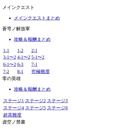
メインクエスト
メインクエストまとめ
蒼穹ノ解放軍
攻略＆報酬まとめ
1-1
1-2
2-1
3-1〜2
4-1〜2
5-1〜2
6-1〜2
6-3
7-1
7-2
8-1
究極難度
零の英雄
攻略＆報酬まとめ
ステージ1
ステージ2
ステージ3
ステージ4
ステージ5
ステージ6
超高難度
虚空ノ禁書