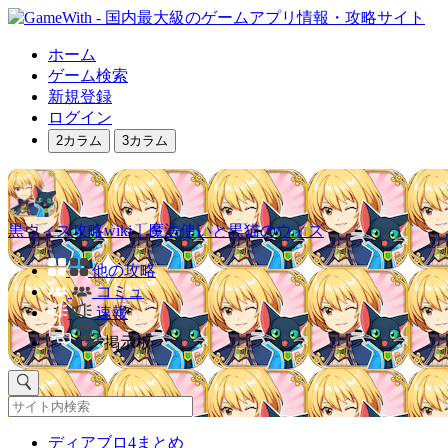
ホーム
ゲーム検索
新規登録
ログイン
2カラム
3カラム
黒ウィズ攻略wiki｜魔法使いと黒猫のウィズ
他の攻略
コミュ
速報
掲示板
ディアブロ4まとめ