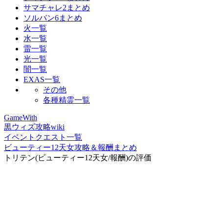
サマチャレ2まとめ
ソルバン6まとめ
火一覧
水一覧
雷一覧
光一覧
闇一覧
EXAS一覧
その他
各種精霊一覧
GameWith
黒ウィズ攻略wiki
イベントクエスト一覧
ビューティー12天女攻略＆報酬まとめ
トリテン(ビューティー12天女/報酬)の評価