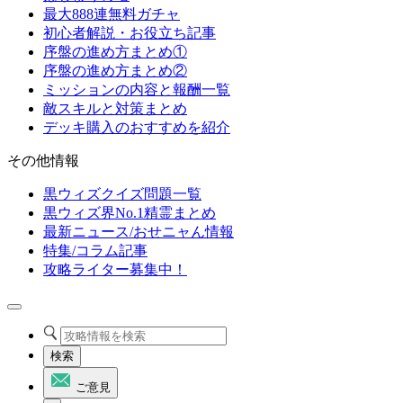
最大888連無料ガチャ
初心者解説・お役立ち記事
序盤の進め方まとめ①
序盤の進め方まとめ②
ミッションの内容と報酬一覧
敵スキルと対策まとめ
デッキ購入のおすすめを紹介
その他情報
黒ウィズクイズ問題一覧
黒ウィズ界No.1精霊まとめ
最新ニュース/おせニャん情報
特集/コラム記事
攻略ライター募集中！
検索
ご意見