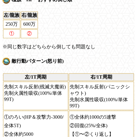
左/龍族
右/龍族
250万
600万
①
②
※同じ数字はどちらから倒しても問題なし
敵行動パターン(怒り前)
左/1T周期
右/1T周期
先制スキル反射(残滅大魔術)
先制スキル反射(パニックシ
先制火属性吸収(100%/単体
ャウト)
99T)
先制水属性吸収(100%/単体
99T)
①のろい(HP＆攻撃力-3000/
①全体約1000の5連撃
全体5T)
②回復(25%/全体)
②全体約5000
【①〜②くり返し】