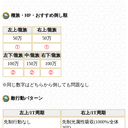
種族・HP・おすすめ倒し順
左上/龍族
右上/龍族
50万
50万
①
①
左下/龍族
中/龍族
右下/龍族
100万
150万
100万
②
②
②
※同じ数字はどちらから倒しても問題なし
敵行動パターン
左上/1T周期
右上/1T周期
先制行動なし
先制光属性吸収(1000%/全体
20T)