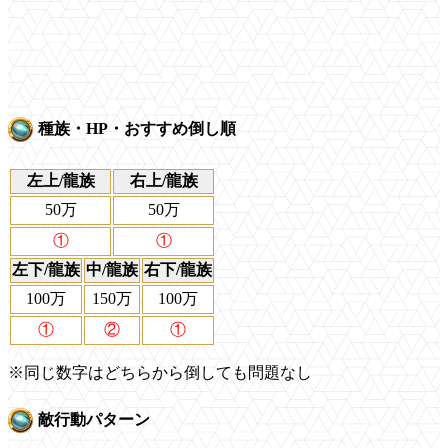
種族・HP・おすすめ倒し順
左上/龍族
右上/龍族
50万
50万
①
①
左下/龍族
中/龍族
右下/龍族
100万
150万
100万
①
②
①
※同じ数字はどちらから倒しても問題なし
敵行動パターン