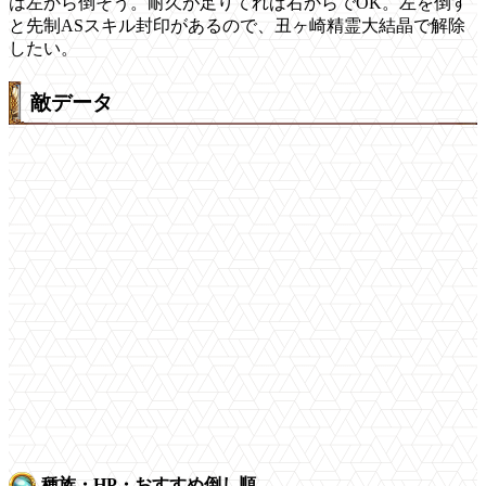
は左から倒そう。耐久が足りてれば右からでOK。左を倒す
と先制ASスキル封印があるので、丑ヶ崎精霊大結晶で解除
したい。
敵データ
種族・HP・おすすめ倒し順