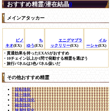
おすすめ精霊/潜在結晶
0
メインアタッカー
ピノ
ち
エニグマブラ
イル
キオ
(EX)
ゆう
(EX)
ックリリー
(EX)
ーシャ
(EX)
・貫通効果を持ったEXASがおすすめ
・10チェイン以上か1問で発動する精霊を選ぼう
・旅行パネルは3色パネル扱いだ
その他おすすめ精霊
反転強化
統一強化
純属性強化
融合強化
無属性変化