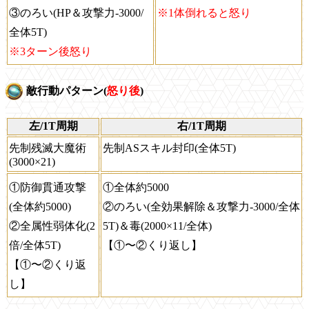
③のろい(HP＆攻撃力-3000/
※1体倒れると怒り
全体5T)
※3ターン後怒り
敵行動パターン(
怒り後
)
左/1T周期
右/1T周期
先制残滅大魔術
先制ASスキル封印(全体5T)
(3000×21)
①防御貫通攻撃
①全体約5000
(全体約5000)
②のろい(全効果解除＆攻撃力-3000/全体
②全属性弱体化(2
5T)＆毒(2000×11/全体)
倍/全体5T)
【①〜②くり返し】
【①〜②くり返
し】