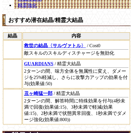
精霊強化
おすすめ潜在結晶/精霊大結晶
結晶
内容
救世の結晶〈サルヴァトル〉
/ Cost0
敵スキルのスキルディスチャージを無効化
GUARDIANS
/ 精霊大結晶
2ターンの間、味方全体を無属性に変え、ダメー
ジを25%軽減し、さらに攻撃力アップの効果を付
与(効果値:50)
丑ヶ崎猛一郎
/ 精霊大結晶
2ターンの間、解答時間に特殊効果を付与(4秒未
満で回復(効果値:15)、3秒未満で軽減(効果
値:15)、2秒未満で状態異常回復、1秒未満でダメ
ージ強化(効果値:800))