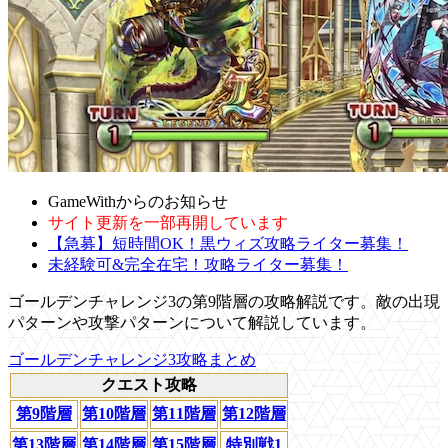
GameWithからのお知らせ
サイト更新を一部再開しています
【急募】短時間OK！黒ウィズ攻略ライター募集！
未経験可&完全在宅！攻略ライター募集！
ゴールデンチャレンジ3の第9階層の攻略解説です。敵の出現
パターンや攻撃パターンについて解説しています。
ゴールデンチャレンジ3攻略まとめ
クエスト攻略
第9階層
第10階層
第11階層
第12階層
第13階層
第14階層
第15階層
特別戦1