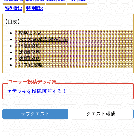
特別戦2
特別戦3
【目次】
攻略まとめ
おすすめ精霊/潜在結晶
1戦目攻略
2戦目攻略
3戦目攻略
ボス戦攻略
▼デッキを投稿/閲覧する！
サブクエスト
クエスト報酬