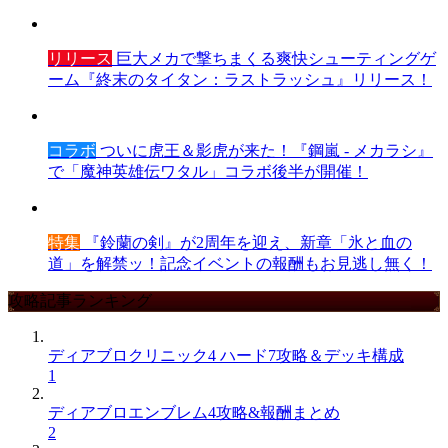
リリース
巨大メカで撃ちまくる爽快シューティングゲ
ーム『終末のタイタン：ラストラッシュ』リリース！
コラボ
ついに虎王＆影虎が来た！『鋼嵐 - メカラシ』
で「魔神英雄伝ワタル」コラボ後半が開催！
特集
『鈴蘭の剣』が2周年を迎え、新章「氷と血の
道」を解禁ッ！記念イベントの報酬もお見逃し無く！
攻略記事ランキング
ディアブロクリニック4 ハード7攻略＆デッキ構成
1
ディアブロエンブレム4攻略&報酬まとめ
2