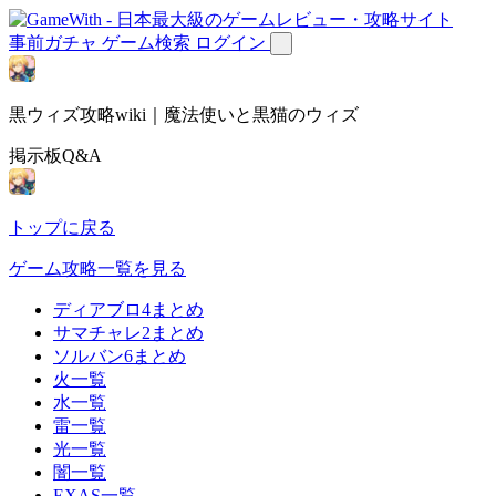
事前ガチャ
ゲーム検索
ログイン
黒ウィズ攻略wiki｜魔法使いと黒猫のウィズ
掲示板Q&A
トップに戻る
ゲーム攻略一覧を見る
ディアブロ4まとめ
サマチャレ2まとめ
ソルバン6まとめ
火一覧
水一覧
雷一覧
光一覧
闇一覧
EXAS一覧