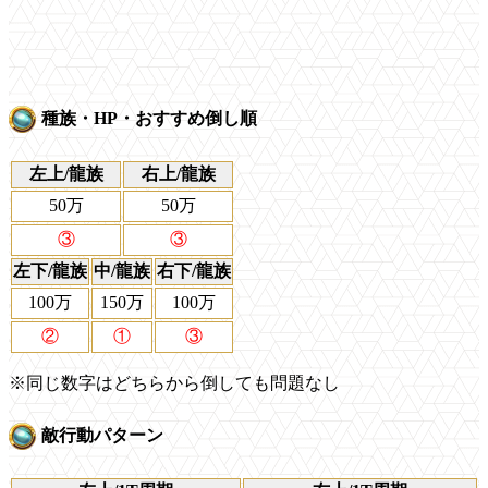
種族・HP・おすすめ倒し順
左上/龍族
右上/龍族
50万
50万
③
③
左下/龍族
中/龍族
右下/龍族
100万
150万
100万
②
①
③
※同じ数字はどちらから倒しても問題なし
敵行動パターン