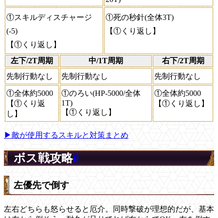
①スキルディスチャージ
①死の秒針(全体3T)
(-5)
【①くり返し】
【①くり返し】
左下/2T周期
中/1T周期
右下/2T周期
先制行動なし
先制行動なし
先制行動なし
①全体約5000
①のろい(HP-5000/全体
①全体約5000
1T)
【①くり返
【①くり返し】
【①くり返し】
し】
▶敵が使用するスキルと対策まとめ
ボス戦攻略
0
左優先で倒す
左右どちらも怒らせると厄介。同時撃破が理想的だが、基本