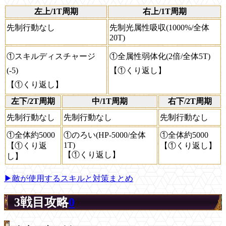
左上/1T周期
右上/1T周期
先制行動なし
先制光属性吸収(1000%/全体
20T)
①スキルディスチャージ
①全属性弱体化(2倍/全体5T)
(-5)
【①くり返し】
【①くり返し】
左下/2T周期
中/1T周期
右下/2T周期
先制行動なし
先制行動なし
先制行動なし
①全体約5000
①のろい(HP-5000/全体
①全体約5000
1T)
【①くり返
【①くり返し】
【①くり返し】
し】
▶敵が使用するスキルと対策まとめ
3戦目攻略
0