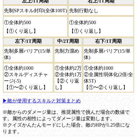
左上/1T周期
右上/1T周期
先制SPスキル封印(全体100T)
先制行動なし
①全体約500
①全体約500
【①くり返し】
【①くり返し】
左下/1T周期
中/2T周期
右下/1T周期
先制多層バリア(15/単
先制力溜め
先制多層バリア(15/単
体)
体)
①全体約1000
①全体約2万
①全体約1000
②スキルディスチャ
②全体約1万
②全属性弱体化(2倍/全
ージ(-5)
【②くり返
体5T)
【①〜②くり返し】
し】
【①〜②くり返し】
▶敵が使用するスキルと対策まとめ
※敵からのダメージ量は、推奨属性で挑んだ場合の数値で
す。属性の相性によってダメージ量は変動します。
※クイズかんたんモードにした場合、敵のHPが1.25倍にな
ります。