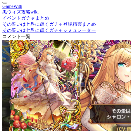
GameWith
黒ウィズ攻略wiki
イベントガチャまとめ
その誓いは七界に輝くガチャ登場精霊まとめ
その誓いは七界に輝くガチャシミュレーター
コメント一覧