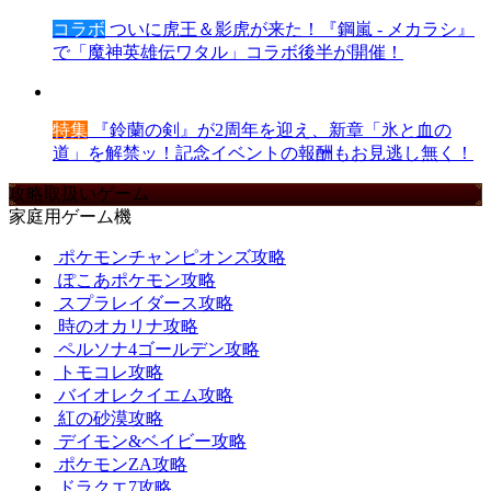
コラボ
ついに虎王＆影虎が来た！『鋼嵐 - メカラシ』
で「魔神英雄伝ワタル」コラボ後半が開催！
特集
『鈴蘭の剣』が2周年を迎え、新章「氷と血の
道」を解禁ッ！記念イベントの報酬もお見逃し無く！
攻略取扱いゲーム
家庭用ゲーム機
ポケモンチャンピオンズ攻略
ぽこあポケモン攻略
スプラレイダース攻略
時のオカリナ攻略
ペルソナ4ゴールデン攻略
トモコレ攻略
バイオレクイエム攻略
紅の砂漠攻略
デイモン&ベイビー攻略
ポケモンZA攻略
ドラクエ7攻略