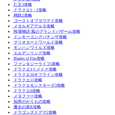
仁王3攻略
ドラクエ1・2攻略
桃鉄2攻略
ゴーストオブヨウテイ攻略
メタルギアデルタ攻略
牧場物語 風のグランドバザール攻略
ドンキーコングバナンザ攻略
マリオカートワールド攻略
モンハンワイルズ攻略
エルデンリング攻略
Blades of Fire攻略
ファンタジーライフi攻略
ドラクエ3リメイク攻略
ドラクエ10オフライン攻略
ドラクエ11攻略
ドラクエモンスターズ3攻略
ドラクエ6攻略
メタファー攻略
知恵のかりもの攻略
魔女の泉R攻略
ドラゴンズドグマ2攻略