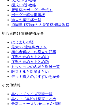
玖式(19段)攻略
捌式(18段)攻略
魔道杯のボーダー予想！
ボーダー報告掲示板
過去の魔道杯一覧
13周年 13種族の大魔道杯 覇級攻略
初心者向け情報/解説記事
はじまりの塔
最大888連無料ガチャ
初心者解説・お役立ち記事
序盤の進め方まとめ①
序盤の進め方まとめ②
ミッションの内容と報酬一覧
敵スキルと対策まとめ
デッキ購入のおすすめを紹介
その他情報
黒ウィズクイズ問題一覧
黒ウィズ界No.1精霊まとめ
最新ニュース/おせニャん情報