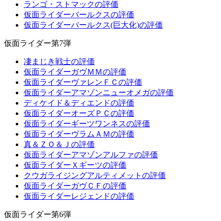
ランゴ・ストマックの評価
仮面ライダーバールクスの評価
仮面ライダーバールクス(巨大化)の評価
仮面ライダー第7弾
凄まじき戦士の評価
仮面ライダーガヴＭＭの評価
仮面ライダーヴァレンＦＣの評価
仮面ライダーアマゾンニューオメガの評価
ディケイド＆ディエンドの評価
仮面ライダーオーズＰＣの評価
仮面ライダーギーツワンネスの評価
仮面ライダーヴラムＡＭの評価
真＆ＺＯ＆Ｊの評価
仮面ライダーアマゾンアルファの評価
仮面ライダーＸギーツの評価
クウガライジングアルティメットの評価
仮面ライダーガヴＣＦの評価
仮面ライダーレジェンドの評価
仮面ライダー第6弾