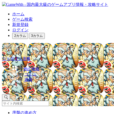
ホーム
ゲーム検索
新規登録
ログイン
2カラム
3カラム
コトダマン攻略
他の攻略
コミュ
速報
掲示板
序盤の進め方