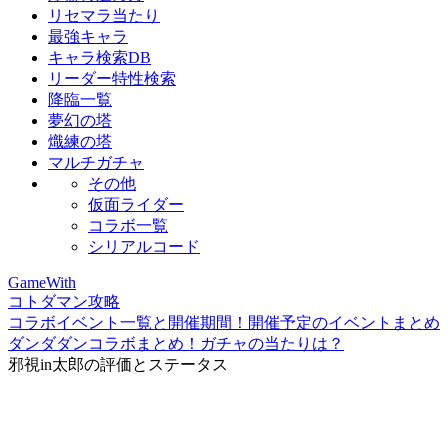
リセマラ当たり
最強キャラ
キャラ検索DB
リーダー特性検索
降臨一覧
夢幻の塔
熾練の塔
マルチガチャ
その他
仮面ライダー
コラボ一覧
シリアルコード
GameWith
コトダマン攻略
コラボイベント一覧と開催期間！開催予定のイベントまとめ
ダンダダンコラボまとめ！ガチャの当たりは？
邪視in太郎の評価とステータス