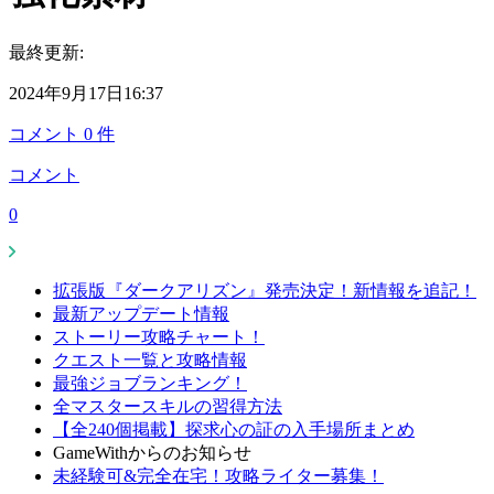
最終更新:
2024年9月17日16:37
コメント
0
件
コメント
0
拡張版『ダークアリズン』発売決定！新情報を追記！
最新アップデート情報
ストーリー攻略チャート！
クエスト一覧と攻略情報
最強ジョブランキング！
全マスタースキルの習得方法
【全240個掲載】探求心の証の入手場所まとめ
GameWithからのお知らせ
未経験可&完全在宅！攻略ライター募集！