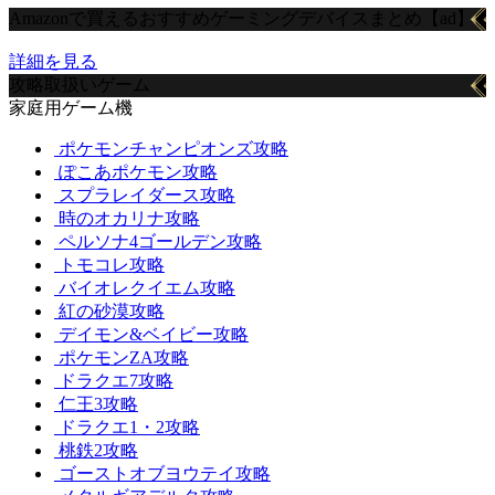
Amazonで買えるおすすめゲーミングデバイスまとめ【ad】
詳細を見る
攻略取扱いゲーム
家庭用ゲーム機
ポケモンチャンピオンズ攻略
ぽこあポケモン攻略
スプラレイダース攻略
時のオカリナ攻略
ペルソナ4ゴールデン攻略
トモコレ攻略
バイオレクイエム攻略
紅の砂漠攻略
デイモン&ベイビー攻略
ポケモンZA攻略
ドラクエ7攻略
仁王3攻略
ドラクエ1・2攻略
桃鉄2攻略
ゴーストオブヨウテイ攻略