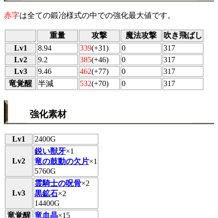
赤字
は全ての鍛冶様式の中での強化最大値です。
重量
攻撃
魔法攻撃
吹き飛ばし
Lv1
8.94
339
(+31)
0
317
Lv2
9.2
385
(+46)
0
317
Lv3
9.46
462
(+77)
0
317
竜覚醒
半減
532
(+70)
0
317
強化素材
Lv1
2400G
鋭い獣牙
×1
Lv2
竜の鼓動の欠片
×1
5760G
霊騎士の呪骨
×2
Lv3
黒鉱石
×2
14400G
竜覚醒
竜血晶
×15