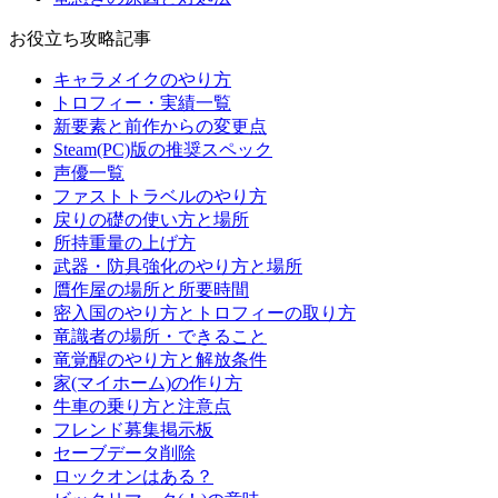
お役立ち攻略記事
キャラメイクのやり方
トロフィー・実績一覧
新要素と前作からの変更点
Steam(PC)版の推奨スペック
声優一覧
ファストトラベルのやり方
戻りの礎の使い方と場所
所持重量の上げ方
武器・防具強化のやり方と場所
贋作屋の場所と所要時間
密入国のやり方とトロフィーの取り方
竜識者の場所・できること
竜覚醒のやり方と解放条件
家(マイホーム)の作り方
牛車の乗り方と注意点
フレンド募集掲示板
セーブデータ削除
ロックオンはある？