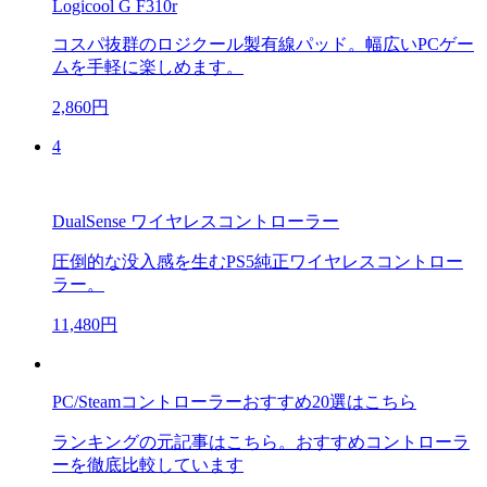
Logicool G F310r
コスパ抜群のロジクール製有線パッド。幅広いPCゲー
ムを手軽に楽しめます。
2,860円
4
DualSense ワイヤレスコントローラー
圧倒的な没入感を生むPS5純正ワイヤレスコントロー
ラー。
11,480円
PC/Steamコントローラーおすすめ20選はこちら
ランキングの元記事はこちら。おすすめコントローラ
ーを徹底比較しています