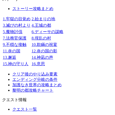
ストーリー攻略まとめ
1.牢獄の目覚め
2.始まりの地
3.滅びの村より
4.王城の都
5.魔物討伐
6.ディーサの謀略
7.法務官保護
8.撹乱の村
9.不穏な接触
10.欺瞞の祝宴
11.炎の国
12.炎の国の影
13.邂逅
14.神凪の声
15.神の守り人
16.意思
クリア後のやり込み要素
エンディング分岐の条件
加護なき世界の攻略まとめ
黎明の都攻略チャート
クエスト情報
クエスト一覧