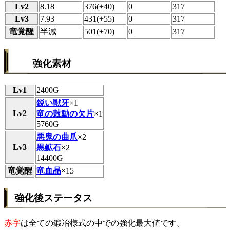
Lv2
8.18
376(+40)
0
317
Lv3
7.93
431(+55)
0
317
竜覚醒
半減
501(+70)
0
317
強化素材
Lv1
2400G
鋭い獣牙
×1
Lv2
竜の鼓動の欠片
×1
5760G
悪鬼の曲爪
×2
Lv3
黒鉱石
×2
14400G
竜覚醒
竜血晶
×15
強化後ステータス
赤字
は全ての鍛冶様式の中での強化最大値です。