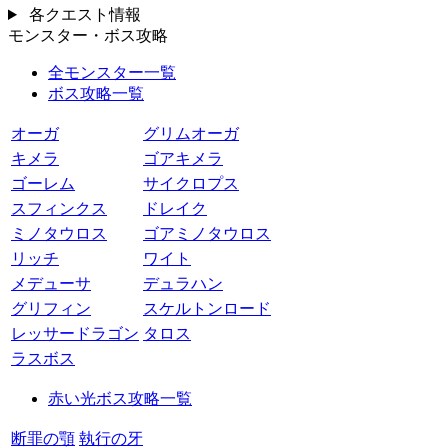
各クエスト情報
モンスター・ボス攻略
全モンスター一覧
ボス攻略一覧
オーガ
グリムオーガ
キメラ
ゴアキメラ
ゴーレム
サイクロプス
スフィンクス
ドレイク
ミノタウロス
ゴアミノタウロス
リッチ
ワイト
メデューサ
デュラハン
グリフィン
スケルトンロード
レッサードラゴン
タロス
ラスボス
赤い光ボス攻略一覧
断罪の顎
執行の牙