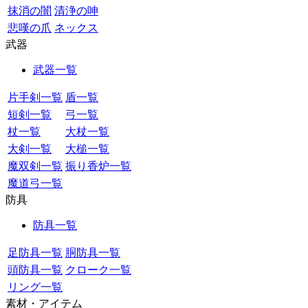
抹消の闇
清浄の呻
悲嘆の爪
ネックス
武器
武器一覧
片手剣一覧
盾一覧
短剣一覧
弓一覧
杖一覧
大杖一覧
大剣一覧
大槌一覧
魔双剣一覧
振り香炉一覧
魔道弓一覧
防具
防具一覧
足防具一覧
胴防具一覧
頭防具一覧
クローク一覧
リング一覧
素材・アイテム