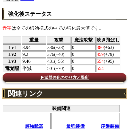
強化後ステータス
赤字
は全ての鍛冶様式の中での強化最大値です。
重量
攻撃
魔法攻撃
吹き飛ばし
Lv1
8.94
336(+28)
0
380
(+63)
Lv2
9.2
376(+40)
0
459
(+79)
Lv3
9.46
431(+55)
0
554
(+95)
竜覚醒
半減
501(+70)
0
554
▶武器強化のやり方と場所
関連リンク
装備関連
最強武器
最強装備
序盤装備