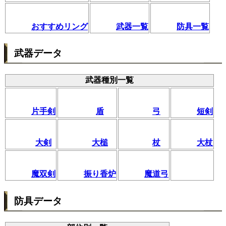
おすすめリング
武器一覧
防具一覧
武器データ
武器種別一覧
片手剣
盾
弓
短剣
大剣
大槌
杖
大杖
魔双剣
振り香炉
魔道弓
防具データ