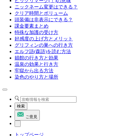
ビックリマーク(！)の意味
ニックネーム変更はできる？
クリア時間とボリューム
頭装備は非表示にできる？
課金要素まとめ
特殊な加護の受け方
好感度の上げ方とメリット
グリフィンの巣への行き方
エルフ語(森語)を読む方法
娼館の行き方と効果
温泉の効果と行き方
牢獄から出る方法
染色のやり方と場所
検索
ご意見
トップページ