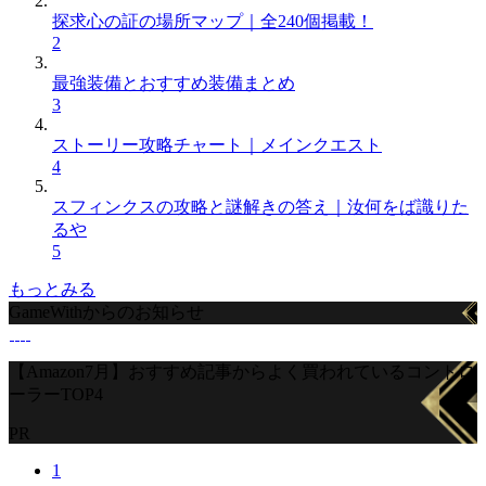
探求心の証の場所マップ｜全240個掲載！
2
最強装備とおすすめ装備まとめ
3
ストーリー攻略チャート｜メインクエスト
4
スフィンクスの攻略と謎解きの答え｜汝何をば識りた
るや
5
もっとみる
GameWithからのお知らせ
【Amazon7月】おすすめ記事からよく買われているコントロ
ーラーTOP4
PR
1