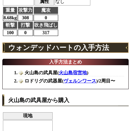
属性
なし
重量
攻撃力
魔攻
8.68kg
308
0
斬撃
打撃
吹き飛ばし
100
0
317
ウォンデッドハートの入手方法
入手方法まとめ
火山島の武具屋(
火山島宿営地
)
ロドリグの武器屋(
ヴェルンワース
)/2周目〜
火山島の武具屋から購入
現地