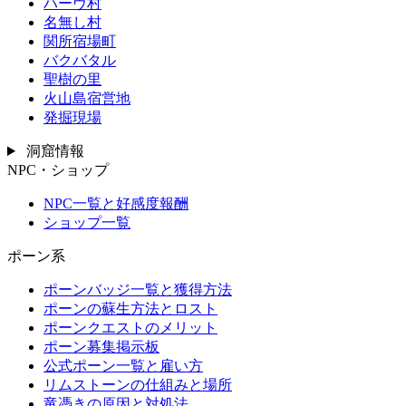
ハーヴ村
名無し村
関所宿場町
バクバタル
聖樹の里
火山島宿営地
発掘現場
洞窟情報
NPC・ショップ
NPC一覧と好感度報酬
ショップ一覧
ポーン系
ポーンバッジ一覧と獲得方法
ポーンの蘇生方法とロスト
ポーンクエストのメリット
ポーン募集掲示板
公式ポーン一覧と雇い方
リムストーンの仕組みと場所
竜憑きの原因と対処法