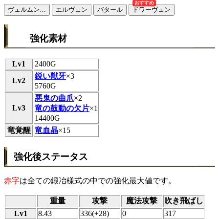
おすすめ
ヴェルムン…
エルヴェン
バタール
ドワーヴェン
強化素材
Lv1
2400G
鋭い獣牙
×3
Lv2
5760G
悪鬼の曲爪
×2
Lv3
竜の鼓動の欠片
×1
14400G
竜覚醒
竜血晶
×15
強化後ステータス
赤字
は全ての鍛冶様式の中での強化最大値です。
重量
攻撃
魔法攻撃
吹き飛ばし
Lv1
8.43
336(+28)
0
317