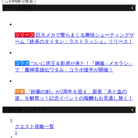
ゲームを探す
リリース
巨大メカで撃ちまくる爽快シューティングゲ
ーム『終末のタイタン：ラストラッシュ』リリース！
コラボ
ついに虎王＆影虎が来た！『鋼嵐 - メカラシ』
で「魔神英雄伝ワタル」コラボ後半が開催！
特集
『鈴蘭の剣』が2周年を迎え、新章「氷と血の
道」を解禁ッ！記念イベントの報酬もお見逃し無く！
攻略記事ランキング
クエスト攻略一覧
1