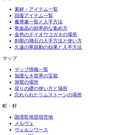
素材・アイテム一覧
回復アイテム一覧
魔導書一覧と入手方法
竜血晶の効率的な集め方
金色のテイオウコガネの場所
刹那の飛石の入手方法と使い方
久遠の竜鼓動の効果と入手方法
マップ
マップ情報一覧
加護なき世界の宝箱
洞窟の場所
戻りの礎の使い方と場所
忘れられたリムストーンの場所
町・村
国境監視団宿営地
メルヴェ
ヴェルンワース