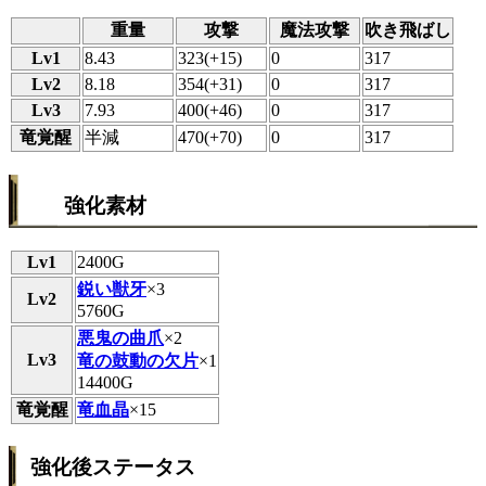
重量
攻撃
魔法攻撃
吹き飛ばし
Lv1
8.43
323(+15)
0
317
Lv2
8.18
354(+31)
0
317
Lv3
7.93
400(+46)
0
317
竜覚醒
半減
470(+70)
0
317
強化素材
Lv1
2400G
鋭い獣牙
×3
Lv2
5760G
悪鬼の曲爪
×2
Lv3
竜の鼓動の欠片
×1
14400G
竜覚醒
竜血晶
×15
強化後ステータス