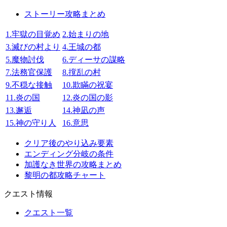
ストーリー攻略まとめ
1.牢獄の目覚め
2.始まりの地
3.滅びの村より
4.王城の都
5.魔物討伐
6.ディーサの謀略
7.法務官保護
8.撹乱の村
9.不穏な接触
10.欺瞞の祝宴
11.炎の国
12.炎の国の影
13.邂逅
14.神凪の声
15.神の守り人
16.意思
クリア後のやり込み要素
エンディング分岐の条件
加護なき世界の攻略まとめ
黎明の都攻略チャート
クエスト情報
クエスト一覧