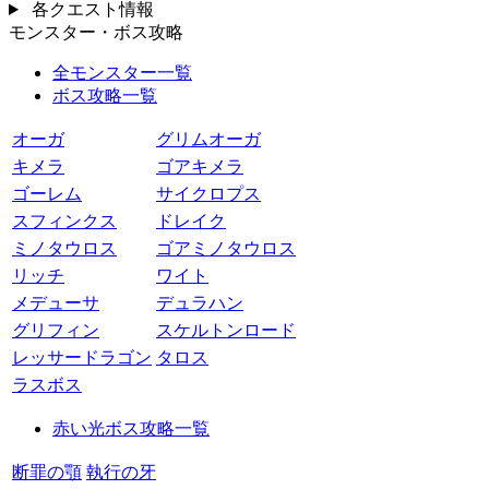
各クエスト情報
モンスター・ボス攻略
全モンスター一覧
ボス攻略一覧
オーガ
グリムオーガ
キメラ
ゴアキメラ
ゴーレム
サイクロプス
スフィンクス
ドレイク
ミノタウロス
ゴアミノタウロス
リッチ
ワイト
メデューサ
デュラハン
グリフィン
スケルトンロード
レッサードラゴン
タロス
ラスボス
赤い光ボス攻略一覧
断罪の顎
執行の牙