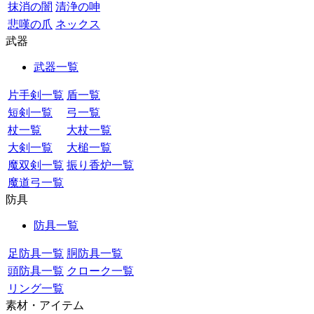
抹消の闇
清浄の呻
悲嘆の爪
ネックス
武器
武器一覧
片手剣一覧
盾一覧
短剣一覧
弓一覧
杖一覧
大杖一覧
大剣一覧
大槌一覧
魔双剣一覧
振り香炉一覧
魔道弓一覧
防具
防具一覧
足防具一覧
胴防具一覧
頭防具一覧
クローク一覧
リング一覧
素材・アイテム