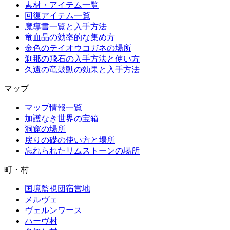
素材・アイテム一覧
回復アイテム一覧
魔導書一覧と入手方法
竜血晶の効率的な集め方
金色のテイオウコガネの場所
刹那の飛石の入手方法と使い方
久遠の竜鼓動の効果と入手方法
マップ
マップ情報一覧
加護なき世界の宝箱
洞窟の場所
戻りの礎の使い方と場所
忘れられたリムストーンの場所
町・村
国境監視団宿営地
メルヴェ
ヴェルンワース
ハーヴ村