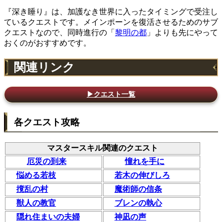
『深き睡り』は、加護なき世界に入ったタイミングで受注し
ているクエストです。メインポーンを復活させるためのサブ
クエストなので、同時進行の「
黎明の都
」よりも先にやって
おくのがおすすめです。
関連リンク
▶クエスト一覧
各クエスト攻略
マスタースキル関連のクエスト
厄災の到来
憧れを手に
悩める若枝
若木の伸びしろ
撹乱の村
魔術師の信条
獣人の教官
ブレンの執心
隠れ住まいの夫婦
神凪の声