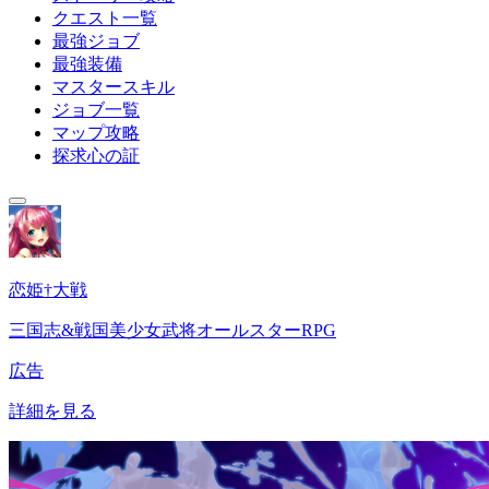
クエスト一覧
最強ジョブ
最強装備
マスタースキル
ジョブ一覧
マップ攻略
探求心の証
恋姫†大戦
三国志&戦国美少女武将オールスターRPG
広告
詳細を見る