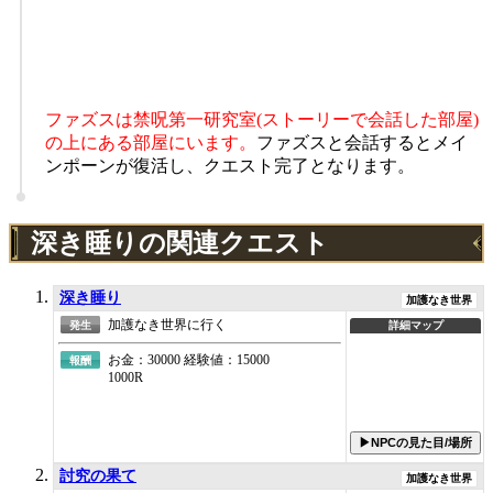
ファズスは禁呪第一研究室(ストーリーで会話した部屋)
の上にある部屋にいます。
ファズスと会話するとメイ
ンポーンが復活し、クエスト完了となります。
深き睡りの関連クエスト
深き睡り
加護なき世界
加護なき世界に行く
発生
詳細マップ
お金：30000 経験値：15000
報酬
1000R
▶NPCの見た目/場所
討究の果て
加護なき世界