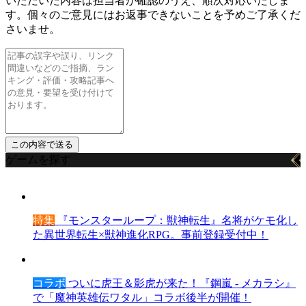
いただいた内容は担当者が確認のうえ、順次対応いたしま
す。個々のご意見にはお返事できないことを予めご了承くだ
さいませ。
ゲームを探す
特集
『モンスターループ：獣神転生』名将がケモ化し
た異世界転生×獣神進化RPG。事前登録受付中！
コラボ
ついに虎王＆影虎が来た！『鋼嵐 - メカラシ』
で「魔神英雄伝ワタル」コラボ後半が開催！