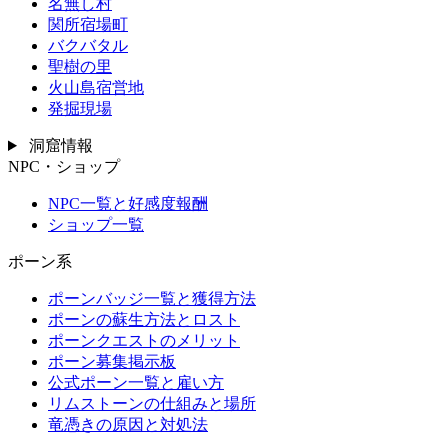
名無し村
関所宿場町
バクバタル
聖樹の里
火山島宿営地
発掘現場
洞窟情報
NPC・ショップ
NPC一覧と好感度報酬
ショップ一覧
ポーン系
ポーンバッジ一覧と獲得方法
ポーンの蘇生方法とロスト
ポーンクエストのメリット
ポーン募集掲示板
公式ポーン一覧と雇い方
リムストーンの仕組みと場所
竜憑きの原因と対処法