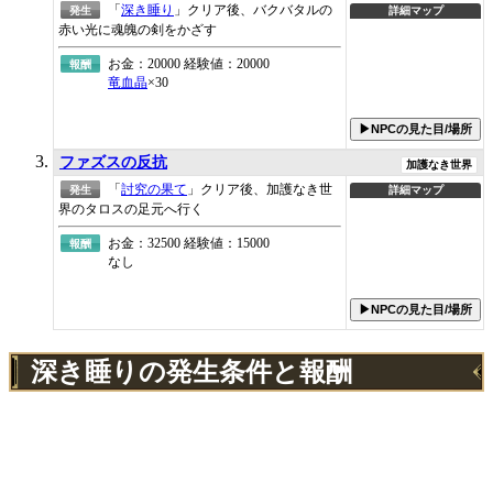
「
深き睡り
」クリア後、バクバタルの
発生
詳細マップ
赤い光に魂魄の剣をかざす
お金：20000 経験値：20000
報酬
竜血晶
×30
▶NPCの見た目/場所
ファズスの反抗
加護なき世界
「
討究の果て
」クリア後、加護なき世
発生
詳細マップ
界のタロスの足元へ行く
お金：32500 経験値：15000
報酬
なし
▶NPCの見た目/場所
深き睡りの発生条件と報酬