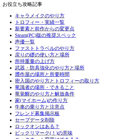
お役立ち攻略記事
キャラメイクのやり方
トロフィー・実績一覧
新要素と前作からの変更点
Steam(PC)版の推奨スペック
声優一覧
ファストトラベルのやり方
戻りの礎の使い方と場所
所持重量の上げ方
武器・防具強化のやり方と場所
贋作屋の場所と所要時間
密入国のやり方とトロフィーの取り方
竜識者の場所・できること
竜覚醒のやり方と解放条件
家(マイホーム)の作り方
牛車の乗り方と注意点
フレンド募集掲示板
セーブデータ削除
ロックオンはある？
ビックリマーク(！)の意味