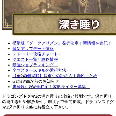
拡張版『ダークアリズン』発売決定！新情報を追記！
最新アップデート情報
ストーリー攻略チャート！
クエスト一覧と攻略情報
最強ジョブランキング！
全マスタースキルの習得方法
【全240個掲載】探求心の証の入手場所まとめ
GameWithからのお知らせ
未経験可&完全在宅！攻略ライター募集！
ドラゴンズドグマ2の深き睡りの攻略と報酬です。深き睡り
の発生場所や解放条件、期限まで全て掲載。ドラゴンズドグ
マ2深き睡り攻略にお役立て下さい。