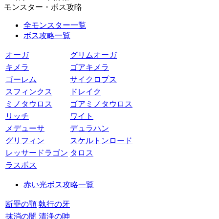
モンスター・ボス攻略
全モンスター一覧
ボス攻略一覧
オーガ
グリムオーガ
キメラ
ゴアキメラ
ゴーレム
サイクロプス
スフィンクス
ドレイク
ミノタウロス
ゴアミノタウロス
リッチ
ワイト
メデューサ
デュラハン
グリフィン
スケルトンロード
レッサードラゴン
タロス
ラスボス
赤い光ボス攻略一覧
断罪の顎
執行の牙
抹消の闇
清浄の呻