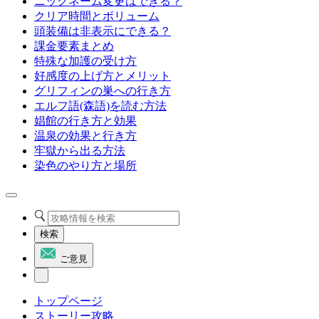
ニックネーム変更はできる？
クリア時間とボリューム
頭装備は非表示にできる？
課金要素まとめ
特殊な加護の受け方
好感度の上げ方とメリット
グリフィンの巣への行き方
エルフ語(森語)を読む方法
娼館の行き方と効果
温泉の効果と行き方
牢獄から出る方法
染色のやり方と場所
検索
ご意見
トップページ
ストーリー攻略