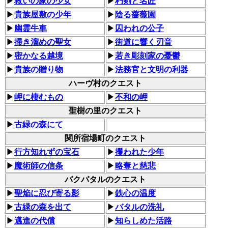
▶
救いの家の少女
▶
朽剣と名匠
▶
貴族屋敷の少年
▶
陰る薔薇園
▶
幽霊牛車
▶
囚われの公子
▶
掃き溜めの聖女
▶
街道に響く刃音
▶
密かなる越境
▶
若き彫刻家の憂鬱
▶
貴族の贈り物
▶
法務官と文明の利器
ハーヴ村のクエスト
▶
岬に棲むもの
▶
不和の岬
聖樹の里のクエスト
▶
古緑の森にて
関所宿場町のクエスト
▶
行方知れずの宝石
▶
攫われた少年
▶
魔術師の信条
▶
略奪と慈悲
バクバタルのクエスト
▶
聖焔に忍び寄る影
▶
鉄心の温度
▶
古緑の森を出て
▶
バタルの洗礼
▶
邁進の代償
▶
知らしめた活路