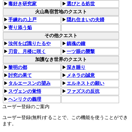
▶
毒好き研究家
▶
選びとる処世
火山島宿営地のクエスト
▶
手練れの上戸
▶
隠れ住まいの夫婦
▶
寄り添う焔
その他クエスト
▶
汝何をば識りたるや
▶
鎮魂の鐘
▶
刃音、月楼に咲く
▶
一ツ眼の襲撃
加護なき世界のクエスト
▶
黎明の都
▶
深き睡り
▶
討究の果て
▶
メネラの誠意
▶
タルエースンの望み
▶
エルネストの願い
▶
スヴェンの覚悟
▶
ファズスの反抗
▶
ヘンリクの義理
ユーザー登録のご案内
ユーザー登録(無料)することで、この機能を使うことができ
ます。