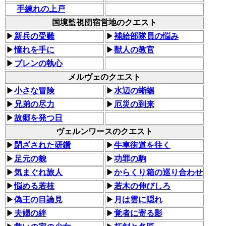
手練れの上戸
国境監視団宿営地のクエスト
▶
新兵の受難
▶
補給部隊員の悩み
▶
憧れを手に
▶
獣人の教官
▶
ブレンの執心
メルヴェのクエスト
▶
小さな冒険
▶
水辺の蜥蜴
▶
兄弟の尽力
▶
厄災の到来
▶
故郷を発つ日
ヴェルンワースのクエスト
▶
閉ざされた研鑽
▶
牛車街道を往く
▶
足元の貌
▶
功罪の駒
▶
気まぐれ旅人
▶
からくり箱の巡り合わせ
▶
悩める若枝
▶
若木の伸びしろ
▶
偽王の目論見
▶
月は雲に隠れ
▶
夫婦の絆
▶
覚者に寄る影