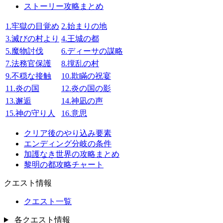
ストーリー攻略まとめ
1.牢獄の目覚め
2.始まりの地
3.滅びの村より
4.王城の都
5.魔物討伐
6.ディーサの謀略
7.法務官保護
8.撹乱の村
9.不穏な接触
10.欺瞞の祝宴
11.炎の国
12.炎の国の影
13.邂逅
14.神凪の声
15.神の守り人
16.意思
クリア後のやり込み要素
エンディング分岐の条件
加護なき世界の攻略まとめ
黎明の都攻略チャート
クエスト情報
クエスト一覧
各クエスト情報