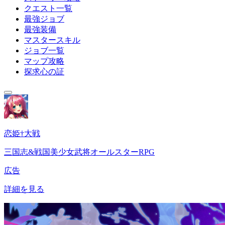
クエスト一覧
最強ジョブ
最強装備
マスタースキル
ジョブ一覧
マップ攻略
探求心の証
恋姫†大戦
三国志&戦国美少女武将オールスターRPG
広告
詳細を見る