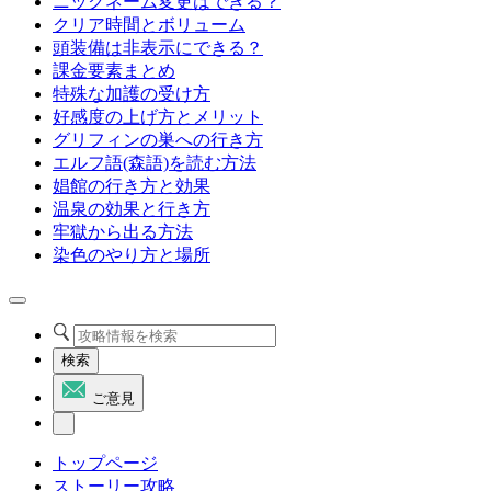
ニックネーム変更はできる？
クリア時間とボリューム
頭装備は非表示にできる？
課金要素まとめ
特殊な加護の受け方
好感度の上げ方とメリット
グリフィンの巣への行き方
エルフ語(森語)を読む方法
娼館の行き方と効果
温泉の効果と行き方
牢獄から出る方法
染色のやり方と場所
検索
ご意見
トップページ
ストーリー攻略