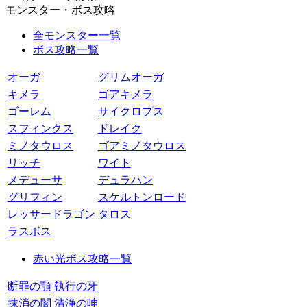
モンスター・ボス攻略
全モンスター一覧
ボス攻略一覧
オーガ
グリムオーガ
キメラ
ゴアキメラ
ゴーレム
サイクロプス
スフィンクス
ドレイク
ミノタウロス
ゴアミノタウロス
リッチ
ワイト
メデューサ
デュラハン
グリフィン
スケルトンロード
レッサードラゴン
タロス
ラスボス
赤い光ボス攻略一覧
断罪の顎
執行の牙
抹消の闇
清浄の呻