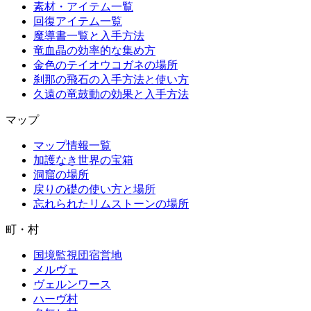
素材・アイテム一覧
回復アイテム一覧
魔導書一覧と入手方法
竜血晶の効率的な集め方
金色のテイオウコガネの場所
刹那の飛石の入手方法と使い方
久遠の竜鼓動の効果と入手方法
マップ
マップ情報一覧
加護なき世界の宝箱
洞窟の場所
戻りの礎の使い方と場所
忘れられたリムストーンの場所
町・村
国境監視団宿営地
メルヴェ
ヴェルンワース
ハーヴ村