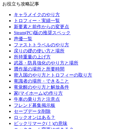
お役立ち攻略記事
キャラメイクのやり方
トロフィー・実績一覧
新要素と前作からの変更点
Steam(PC)版の推奨スペック
声優一覧
ファストトラベルのやり方
戻りの礎の使い方と場所
所持重量の上げ方
武器・防具強化のやり方と場所
贋作屋の場所と所要時間
密入国のやり方とトロフィーの取り方
竜識者の場所・できること
竜覚醒のやり方と解放条件
家(マイホーム)の作り方
牛車の乗り方と注意点
フレンド募集掲示板
セーブデータ削除
ロックオンはある？
ビックリマーク(！)の意味