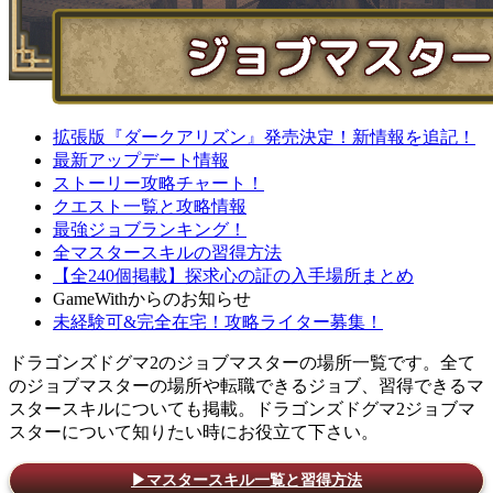
拡張版『ダークアリズン』発売決定！新情報を追記！
最新アップデート情報
ストーリー攻略チャート！
クエスト一覧と攻略情報
最強ジョブランキング！
全マスタースキルの習得方法
【全240個掲載】探求心の証の入手場所まとめ
GameWithからのお知らせ
未経験可&完全在宅！攻略ライター募集！
ドラゴンズドグマ2のジョブマスターの場所一覧です。全て
のジョブマスターの場所や転職できるジョブ、習得できるマ
スタースキルについても掲載。ドラゴンズドグマ2ジョブマ
スターについて知りたい時にお役立て下さい。
▶マスタースキル一覧と習得方法