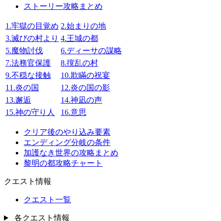
ストーリー攻略まとめ
1.牢獄の目覚め
2.始まりの地
3.滅びの村より
4.王城の都
5.魔物討伐
6.ディーサの謀略
7.法務官保護
8.撹乱の村
9.不穏な接触
10.欺瞞の祝宴
11.炎の国
12.炎の国の影
13.邂逅
14.神凪の声
15.神の守り人
16.意思
クリア後のやり込み要素
エンディング分岐の条件
加護なき世界の攻略まとめ
黎明の都攻略チャート
クエスト情報
クエスト一覧
各クエスト情報