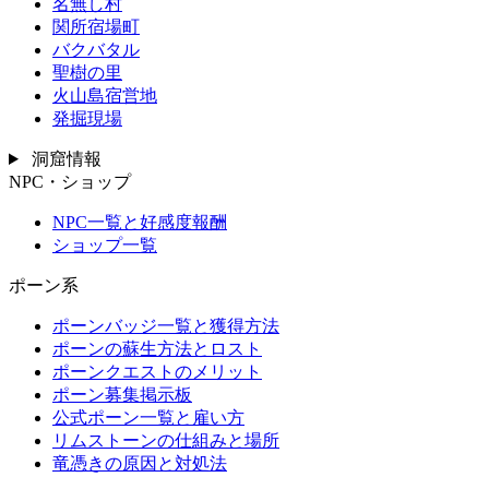
名無し村
関所宿場町
バクバタル
聖樹の里
火山島宿営地
発掘現場
洞窟情報
NPC・ショップ
NPC一覧と好感度報酬
ショップ一覧
ポーン系
ポーンバッジ一覧と獲得方法
ポーンの蘇生方法とロスト
ポーンクエストのメリット
ポーン募集掲示板
公式ポーン一覧と雇い方
リムストーンの仕組みと場所
竜憑きの原因と対処法