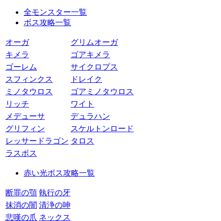
全モンスター一覧
ボス攻略一覧
オーガ
グリムオーガ
キメラ
ゴアキメラ
ゴーレム
サイクロプス
スフィンクス
ドレイク
ミノタウロス
ゴアミノタウロス
リッチ
ワイト
メデューサ
デュラハン
グリフィン
スケルトンロード
レッサードラゴン
タロス
ラスボス
赤い光ボス攻略一覧
断罪の顎
執行の牙
抹消の闇
清浄の呻
悲嘆の爪
ネックス