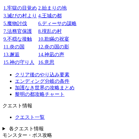
1.牢獄の目覚め
2.始まりの地
3.滅びの村より
4.王城の都
5.魔物討伐
6.ディーサの謀略
7.法務官保護
8.撹乱の村
9.不穏な接触
10.欺瞞の祝宴
11.炎の国
12.炎の国の影
13.邂逅
14.神凪の声
15.神の守り人
16.意思
クリア後のやり込み要素
エンディング分岐の条件
加護なき世界の攻略まとめ
黎明の都攻略チャート
クエスト情報
クエスト一覧
各クエスト情報
モンスター・ボス攻略