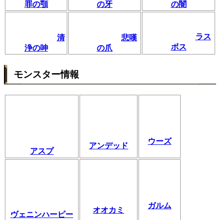
罪の顎
の牙
の闇
ラス
清
悲嘆
ボス
浄の呻
の爪
モンスター情報
ウーズ
アンデッド
アスプ
ガルム
オオカミ
ヴェニンハーピー