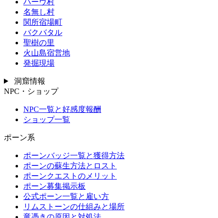
ハーヴ村
名無し村
関所宿場町
バクバタル
聖樹の里
火山島宿営地
発掘現場
洞窟情報
NPC・ショップ
NPC一覧と好感度報酬
ショップ一覧
ポーン系
ポーンバッジ一覧と獲得方法
ポーンの蘇生方法とロスト
ポーンクエストのメリット
ポーン募集掲示板
公式ポーン一覧と雇い方
リムストーンの仕組みと場所
竜憑きの原因と対処法