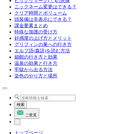
ビックリマーク(！)の意味
ニックネーム変更はできる？
クリア時間とボリューム
頭装備は非表示にできる？
課金要素まとめ
特殊な加護の受け方
好感度の上げ方とメリット
グリフィンの巣への行き方
エルフ語(森語)を読む方法
娼館の行き方と効果
温泉の効果と行き方
牢獄から出る方法
染色のやり方と場所
検索
ご意見
トップページ