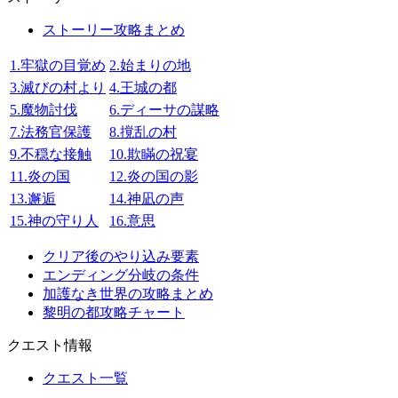
ストーリー攻略まとめ
1.牢獄の目覚め
2.始まりの地
3.滅びの村より
4.王城の都
5.魔物討伐
6.ディーサの謀略
7.法務官保護
8.撹乱の村
9.不穏な接触
10.欺瞞の祝宴
11.炎の国
12.炎の国の影
13.邂逅
14.神凪の声
15.神の守り人
16.意思
クリア後のやり込み要素
エンディング分岐の条件
加護なき世界の攻略まとめ
黎明の都攻略チャート
クエスト情報
クエスト一覧