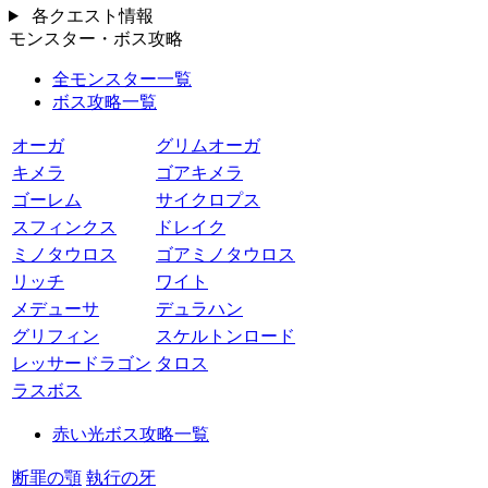
各クエスト情報
モンスター・ボス攻略
全モンスター一覧
ボス攻略一覧
オーガ
グリムオーガ
キメラ
ゴアキメラ
ゴーレム
サイクロプス
スフィンクス
ドレイク
ミノタウロス
ゴアミノタウロス
リッチ
ワイト
メデューサ
デュラハン
グリフィン
スケルトンロード
レッサードラゴン
タロス
ラスボス
赤い光ボス攻略一覧
断罪の顎
執行の牙