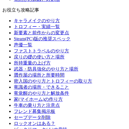
お役立ち攻略記事
キャラメイクのやり方
トロフィー・実績一覧
新要素と前作からの変更点
Steam(PC)版の推奨スペック
声優一覧
ファストトラベルのやり方
戻りの礎の使い方と場所
所持重量の上げ方
武器・防具強化のやり方と場所
贋作屋の場所と所要時間
密入国のやり方とトロフィーの取り方
竜識者の場所・できること
竜覚醒のやり方と解放条件
家(マイホーム)の作り方
牛車の乗り方と注意点
フレンド募集掲示板
セーブデータ削除
ロックオンはある？