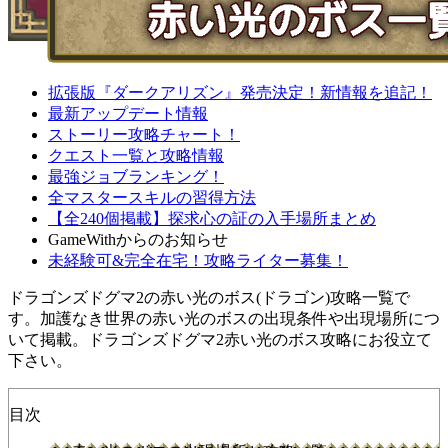
拡張版『ダークアリズン』発売決定！新情報を追記！
最新アップデート情報
ストーリー攻略チャート！
クエスト一覧と攻略情報
最強ジョブランキング！
全マスタースキルの習得方法
【全240個掲載】探求心の証の入手場所まとめ
GameWithからのお知らせ
未経験可&完全在宅！攻略ライター募集！
ドラゴンズドグマ2の赤い光のボス(ドラゴン)攻略一覧で
す。加護なき世界の赤い光のボスの出現条件や出現場所につ
いて掲載。ドラゴンズドグマ2赤い光のボス攻略にお役立て
下さい。
目次