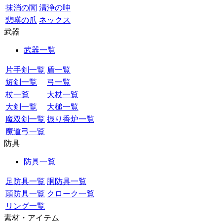
抹消の闇
清浄の呻
悲嘆の爪
ネックス
武器
武器一覧
片手剣一覧
盾一覧
短剣一覧
弓一覧
杖一覧
大杖一覧
大剣一覧
大槌一覧
魔双剣一覧
振り香炉一覧
魔道弓一覧
防具
防具一覧
足防具一覧
胴防具一覧
頭防具一覧
クローク一覧
リング一覧
素材・アイテム