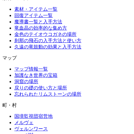
素材・アイテム一覧
回復アイテム一覧
魔導書一覧と入手方法
竜血晶の効率的な集め方
金色のテイオウコガネの場所
刹那の飛石の入手方法と使い方
久遠の竜鼓動の効果と入手方法
マップ
マップ情報一覧
加護なき世界の宝箱
洞窟の場所
戻りの礎の使い方と場所
忘れられたリムストーンの場所
町・村
国境監視団宿営地
メルヴェ
ヴェルンワース