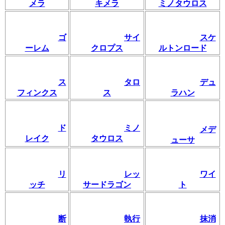
メラ
キメラ
ミノタウロス
ゴ
サイ
スケ
ーレム
クロプス
ルトンロード
ス
タロ
デュ
フィンクス
ス
ラハン
ド
ミノ
メデ
レイク
タウロス
ューサ
リ
レッ
ワイ
ッチ
サードラゴン
ト
断
執行
抹消