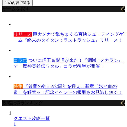
ゲームを探す
リリース
巨大メカで撃ちまくる爽快シューティングゲ
ーム『終末のタイタン：ラストラッシュ』リリース！
コラボ
ついに虎王＆影虎が来た！『鋼嵐 - メカラシ』
で「魔神英雄伝ワタル」コラボ後半が開催！
特集
『鈴蘭の剣』が2周年を迎え、新章「氷と血の
道」を解禁ッ！記念イベントの報酬もお見逃し無く！
攻略記事ランキング
クエスト攻略一覧
1