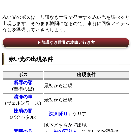
赤い光のボスは、加護なき世界で発生する赤い光を調べると
出現します。そのまま戦闘になるので、事前に回復アイテム
などを準備しておきましょう。
▶加護なき世界の攻略と行き方
赤い光の出現条件
ボス
出現条件
断罪の顎
最初から出現
(聖樹の里)
清浄の呻
最初から出現
(ヴェルンワース)
抹消の闇
「
深き睡り
」クリア
(バクバタル)
以下どちらかで出現
悲嘆の爪
・「
神の守り人
」でタロスを消失させ