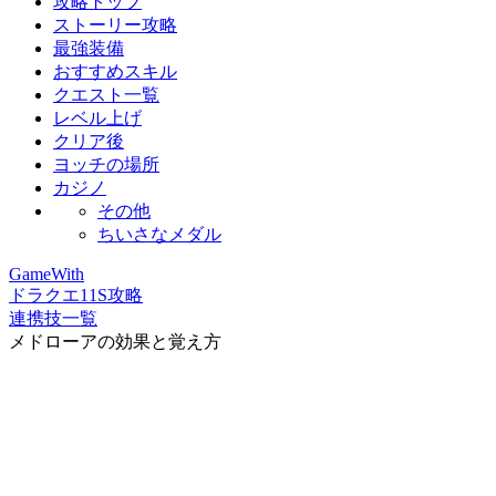
攻略トップ
ストーリー攻略
最強装備
おすすめスキル
クエスト一覧
レベル上げ
クリア後
ヨッチの場所
カジノ
その他
ちいさなメダル
GameWith
ドラクエ11S攻略
連携技一覧
メドローアの効果と覚え方