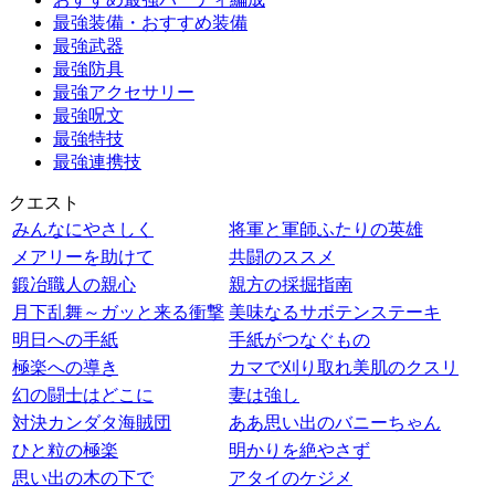
最強装備・おすすめ装備
最強武器
最強防具
最強アクセサリー
最強呪文
最強特技
最強連携技
クエスト
みんなにやさしく
将軍と軍師ふたりの英雄
メアリーを助けて
共闘のススメ
鍛冶職人の親心
親方の採掘指南
月下乱舞～ガッと来る衝撃
美味なるサボテンステーキ
明日への手紙
手紙がつなぐもの
極楽への導き
カマで刈り取れ美肌のクスリ
幻の闘士はどこに
妻は強し
対決カンダタ海賊団
ああ思い出のバニーちゃん
ひと粒の極楽
明かりを絶やさず
思い出の木の下で
アタイのケジメ