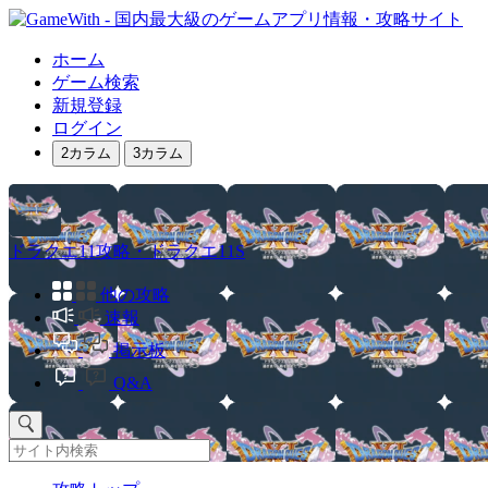
ホーム
ゲーム検索
新規登録
ログイン
2カラム
3カラム
ドラクエ11攻略・ドラクエ11S
他の攻略
速報
掲示板
Q&A