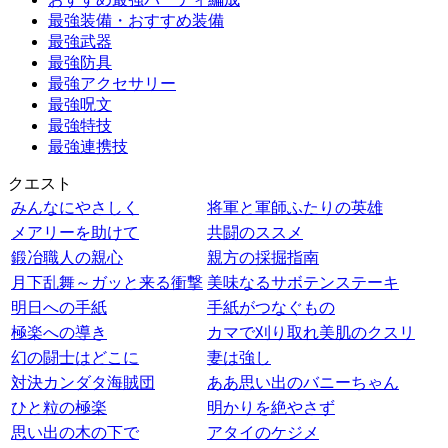
最強装備・おすすめ装備
最強武器
最強防具
最強アクセサリー
最強呪文
最強特技
最強連携技
クエスト
みんなにやさしく
将軍と軍師ふたりの英雄
メアリーを助けて
共闘のススメ
鍛冶職人の親心
親方の採掘指南
月下乱舞～ガッと来る衝撃
美味なるサボテンステーキ
明日への手紙
手紙がつなぐもの
極楽への導き
カマで刈り取れ美肌のクスリ
幻の闘士はどこに
妻は強し
対決カンダタ海賊団
ああ思い出のバニーちゃん
ひと粒の極楽
明かりを絶やさず
思い出の木の下で
アタイのケジメ