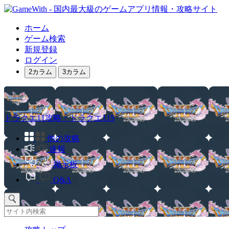
ホーム
ゲーム検索
新規登録
ログイン
2カラム
3カラム
ドラクエ11攻略・ドラクエ11S
他の攻略
速報
掲示板
Q&A