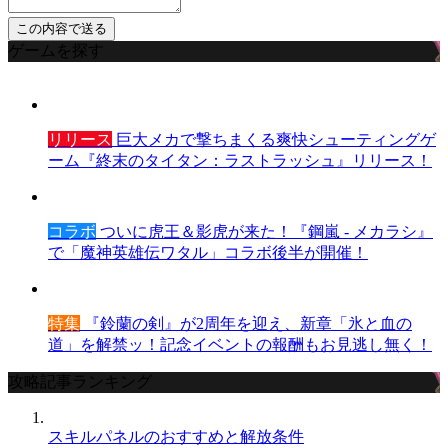
ゲームを探す
リリース
巨大メカで撃ちまくる爽快シューティングゲ
ーム『終末のタイタン：ラストラッシュ』リリース！
コラボ
ついに虎王＆影虎が来た！『鋼嵐 - メカラシ』
で「魔神英雄伝ワタル」コラボ後半が開催！
特集
『鈴蘭の剣』が2周年を迎え、新章「氷と血の
道」を解禁ッ！記念イベントの報酬もお見逃し無く！
攻略記事ランキング
スキルパネルのおすすめと解放条件