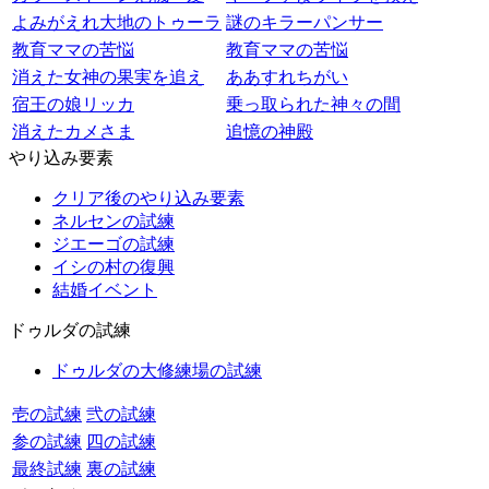
よみがえれ大地のトゥーラ
謎のキラーパンサー
教育ママの苦悩
教育ママの苦悩
消えた女神の果実を追え
ああすれちがい
宿王の娘リッカ
乗っ取られた神々の間
消えたカメさま
追憶の神殿
やり込み要素
クリア後のやり込み要素
ネルセンの試練
ジエーゴの試練
イシの村の復興
結婚イベント
ドゥルダの試練
ドゥルダの大修練場の試練
壱の試練
弐の試練
参の試練
四の試練
最終試練
裏の試練