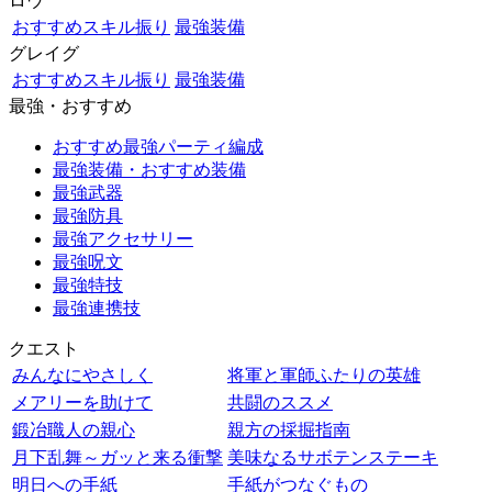
ロウ
おすすめスキル振り
最強装備
グレイグ
おすすめスキル振り
最強装備
最強・おすすめ
おすすめ最強パーティ編成
最強装備・おすすめ装備
最強武器
最強防具
最強アクセサリー
最強呪文
最強特技
最強連携技
クエスト
みんなにやさしく
将軍と軍師ふたりの英雄
メアリーを助けて
共闘のススメ
鍛冶職人の親心
親方の採掘指南
月下乱舞～ガッと来る衝撃
美味なるサボテンステーキ
明日への手紙
手紙がつなぐもの