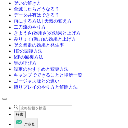
呪いの解き方
全滅したらどうなる？
データ共有はできる？
雨にする方法 | 天気の変え方
二刀流のやり方
きようさ(器用さ)の効果と上げ方
みりょく(魅力)の効果と上げ方
呪文暴走の効果と発生率
HPの回復方法
MPの回復方法
馬の呼び方
設定のおすすめと変更方法
キャンプでできることと場所一覧
ゴージャス版との違い
縛りプレイのやり方と解除方法
検索
ご意見