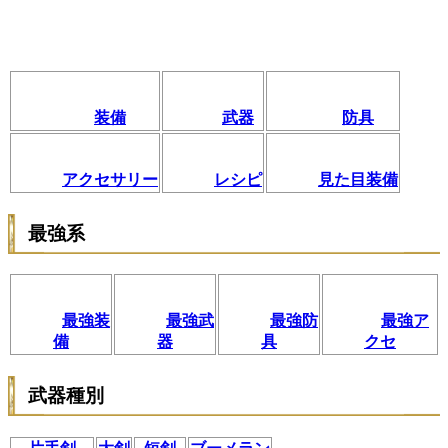
装備
武器
防具
アクセサリー
レシピ
見た目装備
最強系
最強装
最強武
最強防
最強ア
備
器
具
クセ
武器種別