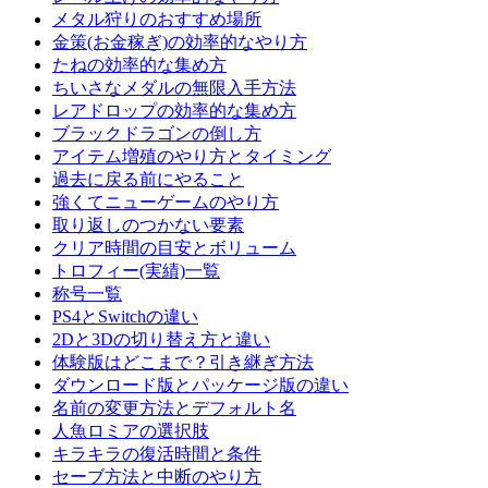
メタル狩りのおすすめ場所
金策(お金稼ぎ)の効率的なやり方
たねの効率的な集め方
ちいさなメダルの無限入手方法
レアドロップの効率的な集め方
ブラックドラゴンの倒し方
アイテム増殖のやり方とタイミング
過去に戻る前にやること
強くてニューゲームのやり方
取り返しのつかない要素
クリア時間の目安とボリューム
トロフィー(実績)一覧
称号一覧
PS4とSwitchの違い
2Dと3Dの切り替え方と違い
体験版はどこまで？引き継ぎ方法
ダウンロード版とパッケージ版の違い
名前の変更方法とデフォルト名
人魚ロミアの選択肢
キラキラの復活時間と条件
セーブ方法と中断のやり方