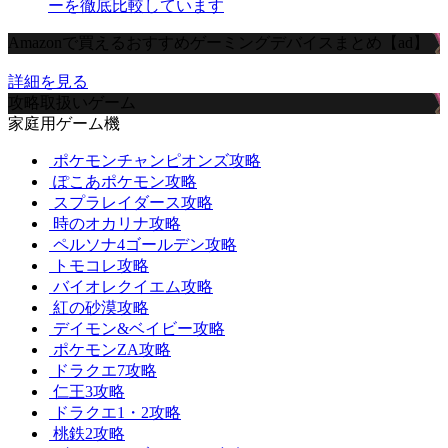
ーを徹底比較しています
Amazonで買えるおすすめゲーミングデバイスまとめ【ad】
詳細を見る
攻略取扱いゲーム
家庭用ゲーム機
ポケモンチャンピオンズ攻略
ぽこあポケモン攻略
スプラレイダース攻略
時のオカリナ攻略
ペルソナ4ゴールデン攻略
トモコレ攻略
バイオレクイエム攻略
紅の砂漠攻略
デイモン&ベイビー攻略
ポケモンZA攻略
ドラクエ7攻略
仁王3攻略
ドラクエ1・2攻略
桃鉄2攻略