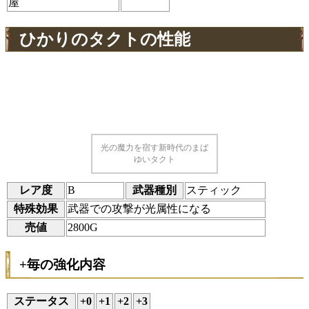
屋
ひかりのタクトの性能
光の魔力を宿す新時代のまば
ゆいタクト
レア度
B
武器種別
スティック
特殊効果
武器での攻撃が光属性になる
売値
2800G
+毎の強化内容
ステータス
+0
+1
+2
+3