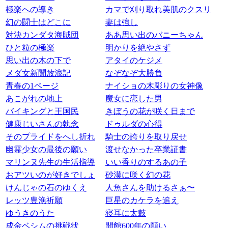
極楽への導き
カマで刈り取れ美肌のクスリ
幻の闘士はどこに
妻は強し
対決カンダタ海賊団
ああ思い出のバニーちゃん
ひと粒の極楽
明かりを絶やさず
思い出の木の下で
アタイのケジメ
メダ女新聞放浪記
なぞなぞ大勝負
青春の1ページ
ナイショの木彫りの女神像
あこがれの地上
魔女に恋した男
バイキングと王国民
きぼうの花が咲く日まで
健康じいさんの執念
ドゥルダの心得
そのプライドをへし折れ
騎士の誇りを取り戻せ
幽霊少女の最後の願い
渡せなかった卒業証書
マリンヌ先生の生活指導
いい香りのするあの子
おアツいのが好きでしょ
砂漠に咲く幻の花
けんじゃの石のゆくえ
人魚さんを助けるさぁ〜
レッツ豊漁祈願
巨星のカケラを追え
ゆうきのうた
寝耳に太鼓
成金ベシムの挑戦状
開館600年の願い