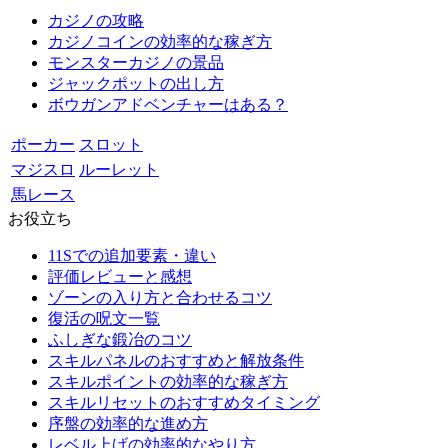
カジノの攻略
カジノコインの効率的な稼ぎ方
モンスターカジノの景品
ジャックポットの出し方
ボウガンアドベンチャーはある？
ポーカー
スロット
マジスロ
ルーレット
馬レース
お役立ち
11Sでの追加要素・違い
評価レビューと感想
ゾーンの入り方と合わせるコツ
復活の呪文一覧
ふしぎな鍛冶のコツ
スキルパネルのおすすめと解放条件
スキルポイントの効率的な稼ぎ方
スキルリセットのおすすめタイミング
序盤の効率的な進め方
レベル上げの効率的なやり方