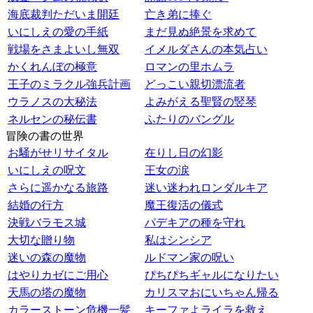
海底裁判ただいま開廷
亡き弟に捧ぐ
いにしえの愛の手紙
まだ見ぬ絶景を求めて
戦場をさまよいし無双
イメルダさんの本気占い
かくれんぼの極意
ロマンの里ホムラ
王子のミラクル強兵計画
どっこい親切漂流者
ウラノスの大秘法
よみがえる聖賢の竪琴
ネルセンの秘伝書
ふたりのバングル
冒険の書の世界
お騒がせリサイタル
在りし日の幻影
いにしえの呪文
王女の涙
さらに遥かなる旅路
迷い迷われロンダルキア
結婚の行方
魔王復活の儀式
決戦バラモス城
パデキアの種を守れ
大切な贈り物
私はシンシア
迷いの森の魔物
ルドマン家の呪い
はやりカゼにご用心
ぴちぴちギャルになりたい
天馬の塔の魔物
カリスマおにいちゃん帰る
カラーストーン危機一髪
キーファよライラを救え