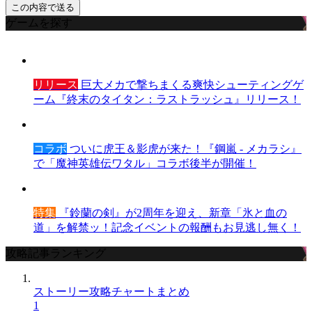
ゲームを探す
リリース
巨大メカで撃ちまくる爽快シューティングゲ
ーム『終末のタイタン：ラストラッシュ』リリース！
コラボ
ついに虎王＆影虎が来た！『鋼嵐 - メカラシ』
で「魔神英雄伝ワタル」コラボ後半が開催！
特集
『鈴蘭の剣』が2周年を迎え、新章「氷と血の
道」を解禁ッ！記念イベントの報酬もお見逃し無く！
攻略記事ランキング
ストーリー攻略チャートまとめ
1