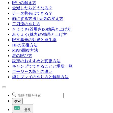
呪いの解き方
全滅したらどうなる？
データ共有はできる？
雨にする方法 | 天気の変え方
二刀流のやり方
きようさ(器用さ)の効果と上げ方
みりょく(魅力)の効果と上げ方
呪文暴走の効果と発生率
HPの回復方法
MPの回復方法
馬の呼び方
設定のおすすめと変更方法
キャンプでできることと場所一覧
ゴージャス版との違い
縛りプレイのやり方と解除方法
検索
ご意見