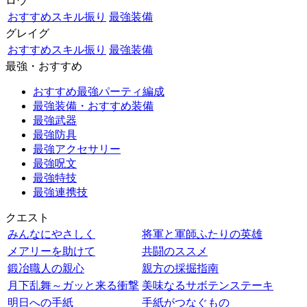
ロウ
おすすめスキル振り
最強装備
グレイグ
おすすめスキル振り
最強装備
最強・おすすめ
おすすめ最強パーティ編成
最強装備・おすすめ装備
最強武器
最強防具
最強アクセサリー
最強呪文
最強特技
最強連携技
クエスト
みんなにやさしく
将軍と軍師ふたりの英雄
メアリーを助けて
共闘のススメ
鍛冶職人の親心
親方の採掘指南
月下乱舞～ガッと来る衝撃
美味なるサボテンステーキ
明日への手紙
手紙がつなぐもの