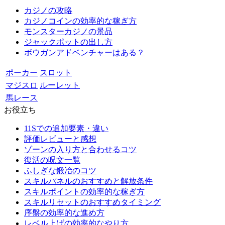
カジノの攻略
カジノコインの効率的な稼ぎ方
モンスターカジノの景品
ジャックポットの出し方
ボウガンアドベンチャーはある？
ポーカー
スロット
マジスロ
ルーレット
馬レース
お役立ち
11Sでの追加要素・違い
評価レビューと感想
ゾーンの入り方と合わせるコツ
復活の呪文一覧
ふしぎな鍛冶のコツ
スキルパネルのおすすめと解放条件
スキルポイントの効率的な稼ぎ方
スキルリセットのおすすめタイミング
序盤の効率的な進め方
レベル上げの効率的なやり方