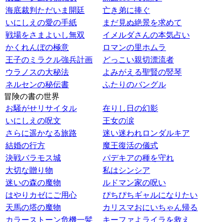
海底裁判ただいま開廷
亡き弟に捧ぐ
いにしえの愛の手紙
まだ見ぬ絶景を求めて
戦場をさまよいし無双
イメルダさんの本気占い
かくれんぼの極意
ロマンの里ホムラ
王子のミラクル強兵計画
どっこい親切漂流者
ウラノスの大秘法
よみがえる聖賢の竪琴
ネルセンの秘伝書
ふたりのバングル
冒険の書の世界
お騒がせリサイタル
在りし日の幻影
いにしえの呪文
王女の涙
さらに遥かなる旅路
迷い迷われロンダルキア
結婚の行方
魔王復活の儀式
決戦バラモス城
パデキアの種を守れ
大切な贈り物
私はシンシア
迷いの森の魔物
ルドマン家の呪い
はやりカゼにご用心
ぴちぴちギャルになりたい
天馬の塔の魔物
カリスマおにいちゃん帰る
カラーストーン危機一髪
キーファよライラを救え