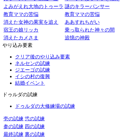
よみがえれ大地のトゥーラ
謎のキラーパンサー
教育ママの苦悩
教育ママの苦悩
消えた女神の果実を追え
ああすれちがい
宿王の娘リッカ
乗っ取られた神々の間
消えたカメさま
追憶の神殿
やり込み要素
クリア後のやり込み要素
ネルセンの試練
ジエーゴの試練
イシの村の復興
結婚イベント
ドゥルダの試練
ドゥルダの大修練場の試練
壱の試練
弐の試練
参の試練
四の試練
最終試練
裏の試練