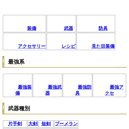
装備
武器
防具
アクセサリー
レシピ
見た目装備
最強系
最強装
最強武
最強防
最強ア
備
器
具
クセ
武器種別
片手剣
大剣
短剣
ブーメラン