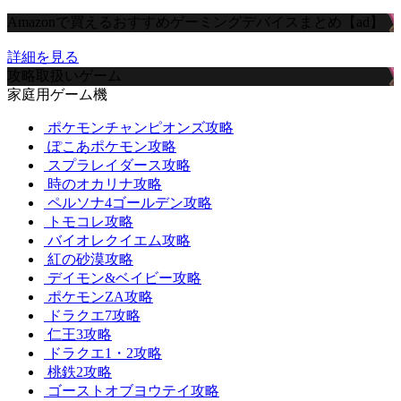
Amazonで買えるおすすめゲーミングデバイスまとめ【ad】
詳細を見る
攻略取扱いゲーム
家庭用ゲーム機
ポケモンチャンピオンズ攻略
ぽこあポケモン攻略
スプラレイダース攻略
時のオカリナ攻略
ペルソナ4ゴールデン攻略
トモコレ攻略
バイオレクイエム攻略
紅の砂漠攻略
デイモン&ベイビー攻略
ポケモンZA攻略
ドラクエ7攻略
仁王3攻略
ドラクエ1・2攻略
桃鉄2攻略
ゴーストオブヨウテイ攻略