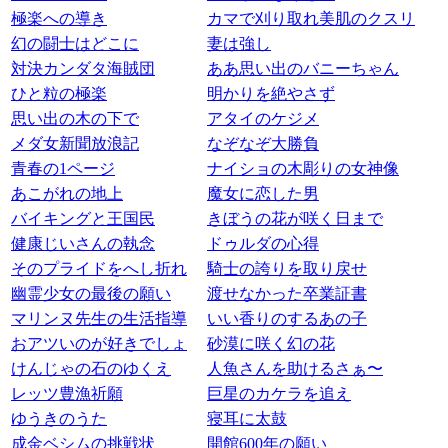
極楽への導き
カマで刈り取れ美肌のクスリ
幻の闘士はどこに
妻は強し
対決カンダタ海賊団
ああ思い出のバニーちゃん
ひと粒の極楽
明かりを絶やさず
思い出の木の下で
アタイのケジメ
メダ女新聞放浪記
なぞなぞ大勝負
青春の1ページ
ナイショの木彫りの女神像
あこがれの地上
魔女に恋した男
バイキングと王国民
きぼうの花が咲く日まで
健康じいさんの執念
ドゥルダの心得
そのプライドをへし折れ
騎士の誇りを取り戻せ
幽霊少女の最後の願い
渡せなかった卒業証書
マリンヌ先生の生活指導
いい香りのするあの子
おアツいのが好きでしょ
砂漠に咲く幻の花
けんじゃの石のゆくえ
人魚さんを助けるさぁ〜
レッツ豊漁祈願
巨星のカケラを追え
ゆうきのうた
寝耳に太鼓
成金ベシムの挑戦状
開館600年の願い