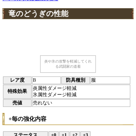
竜のどうぎの性能
炎や氷の攻撃を軽減してくれ
る武闘家の道着
レア度
B
防具種別
服
炎属性ダメージ軽減
特殊効果
氷属性ダメージ軽減
売値
売れない
+毎の強化内容
ステータス
+0
+1
+2
+3