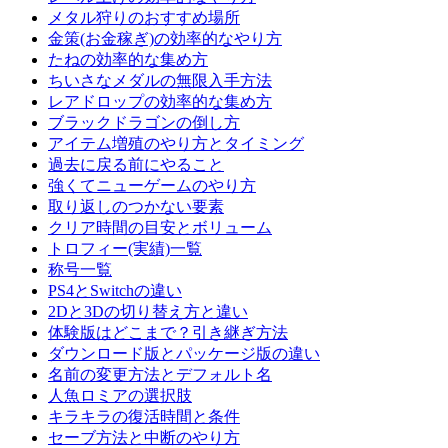
メタル狩りのおすすめ場所
金策(お金稼ぎ)の効率的なやり方
たねの効率的な集め方
ちいさなメダルの無限入手方法
レアドロップの効率的な集め方
ブラックドラゴンの倒し方
アイテム増殖のやり方とタイミング
過去に戻る前にやること
強くてニューゲームのやり方
取り返しのつかない要素
クリア時間の目安とボリューム
トロフィー(実績)一覧
称号一覧
PS4とSwitchの違い
2Dと3Dの切り替え方と違い
体験版はどこまで？引き継ぎ方法
ダウンロード版とパッケージ版の違い
名前の変更方法とデフォルト名
人魚ロミアの選択肢
キラキラの復活時間と条件
セーブ方法と中断のやり方