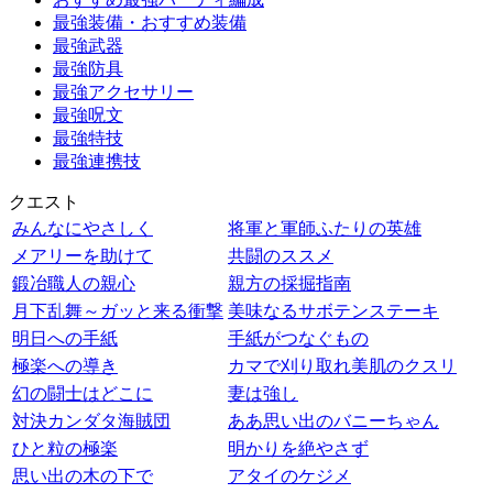
最強装備・おすすめ装備
最強武器
最強防具
最強アクセサリー
最強呪文
最強特技
最強連携技
クエスト
みんなにやさしく
将軍と軍師ふたりの英雄
メアリーを助けて
共闘のススメ
鍛冶職人の親心
親方の採掘指南
月下乱舞～ガッと来る衝撃
美味なるサボテンステーキ
明日への手紙
手紙がつなぐもの
極楽への導き
カマで刈り取れ美肌のクスリ
幻の闘士はどこに
妻は強し
対決カンダタ海賊団
ああ思い出のバニーちゃん
ひと粒の極楽
明かりを絶やさず
思い出の木の下で
アタイのケジメ