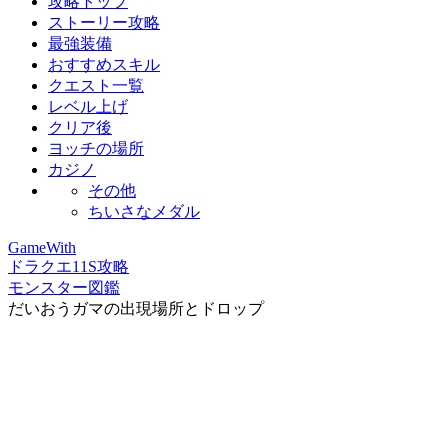
攻略トップ
ストーリー攻略
最強装備
おすすめスキル
クエスト一覧
レベル上げ
クリア後
ヨッチの場所
カジノ
その他
ちいさなメダル
GameWith
ドラクエ11S攻略
モンスター図鑑
だいおうガマの出現場所とドロップ