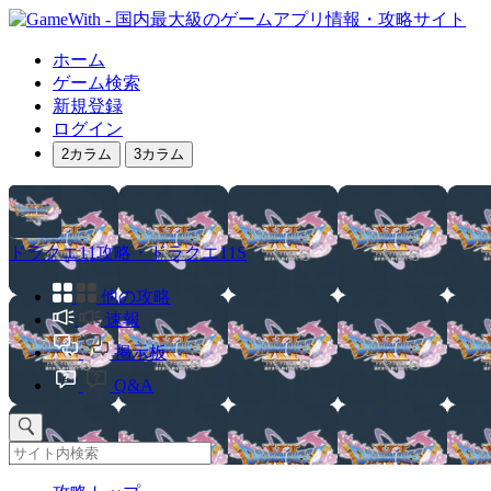
ホーム
ゲーム検索
新規登録
ログイン
2カラム
3カラム
ドラクエ11攻略・ドラクエ11S
他の攻略
速報
掲示板
Q&A