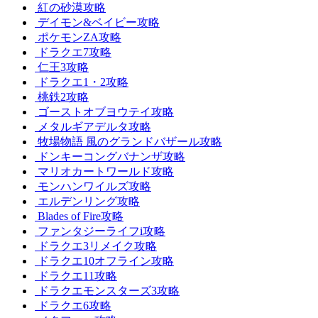
紅の砂漠攻略
デイモン&ベイビー攻略
ポケモンZA攻略
ドラクエ7攻略
仁王3攻略
ドラクエ1・2攻略
桃鉄2攻略
ゴーストオブヨウテイ攻略
メタルギアデルタ攻略
牧場物語 風のグランドバザール攻略
ドンキーコングバナンザ攻略
マリオカートワールド攻略
モンハンワイルズ攻略
エルデンリング攻略
Blades of Fire攻略
ファンタジーライフi攻略
ドラクエ3リメイク攻略
ドラクエ10オフライン攻略
ドラクエ11攻略
ドラクエモンスターズ3攻略
ドラクエ6攻略