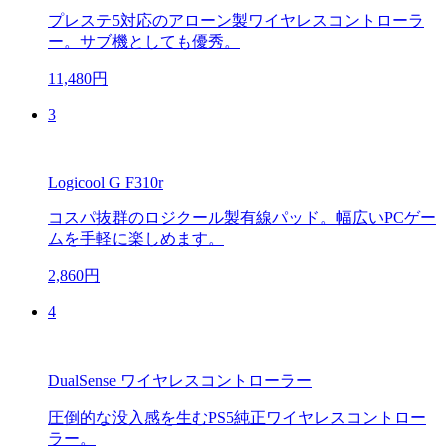
プレステ5対応のアローン製ワイヤレスコントローラ
ー。サブ機としても優秀。
11,480円
3
Logicool G F310r
コスパ抜群のロジクール製有線パッド。幅広いPCゲー
ムを手軽に楽しめます。
2,860円
4
DualSense ワイヤレスコントローラー
圧倒的な没入感を生むPS5純正ワイヤレスコントロー
ラー。