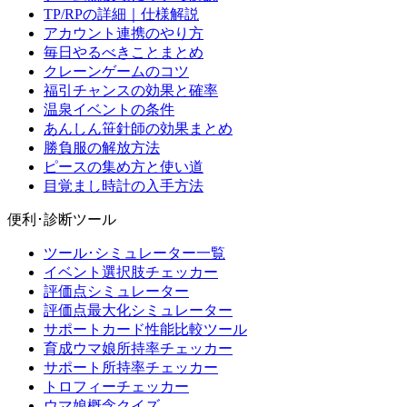
TP/RPの詳細｜仕様解説
アカウント連携のやり方
毎日やるべきことまとめ
クレーンゲームのコツ
福引チャンスの効果と確率
温泉イベントの条件
あんしん笹針師の効果まとめ
勝負服の解放方法
ピースの集め方と使い道
目覚まし時計の入手方法
便利･診断ツール
ツール･シミュレーター一覧
イベント選択肢チェッカー
評価点シミュレーター
評価点最大化シミュレーター
サポートカード性能比較ツール
育成ウマ娘所持率チェッカー
サポート所持率チェッカー
トロフィーチェッカー
ウマ娘概念クイズ