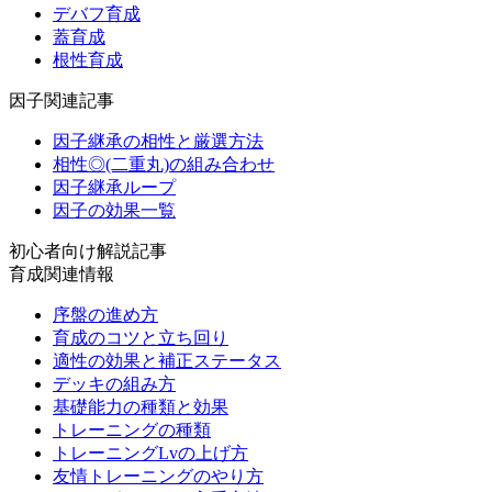
デバフ育成
蓋育成
根性育成
因子関連記事
因子継承の相性と厳選方法
相性◎(二重丸)の組み合わせ
因子継承ループ
因子の効果一覧
初心者向け解説記事
育成関連情報
序盤の進め方
育成のコツと立ち回り
適性の効果と補正ステータス
デッキの組み方
基礎能力の種類と効果
トレーニングの種類
トレーニングLvの上げ方
友情トレーニングのやり方