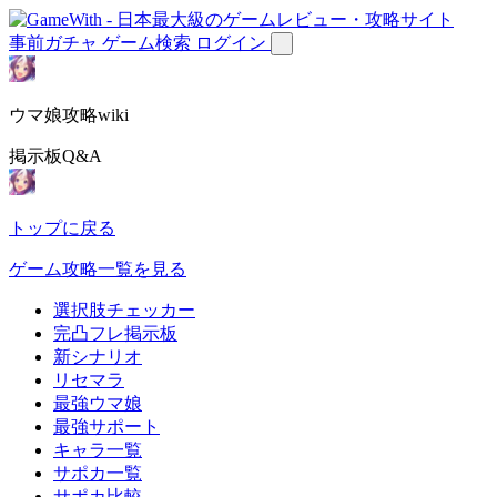
事前ガチャ
ゲーム検索
ログイン
ウマ娘攻略wiki
掲示板Q&A
トップに戻る
ゲーム攻略一覧を見る
選択肢チェッカー
完凸フレ掲示板
新シナリオ
リセマラ
最強ウマ娘
最強サポート
キャラ一覧
サポカ一覧
サポカ比較