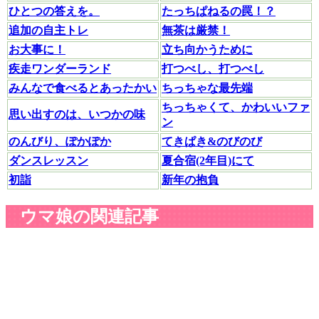
ひとつの答えを。
たっちぱねるの罠！？
追加の自主トレ
無茶は厳禁！
お大事に！
立ち向かうために
疾走ワンダーランド
打つべし、打つべし
みんなで食べるとあったかい
ちっちゃな最先端
ちっちゃくて、かわいいファ
思い出すのは、いつかの味
ン
のんびり、ぽかぽか
てきぱき&のびのび
ダンスレッスン
夏合宿(2年目)にて
初詣
新年の抱負
ウマ娘の関連記事