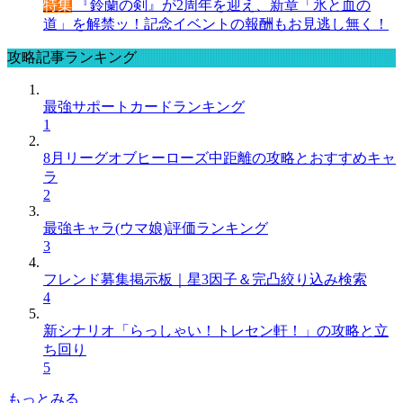
特集
『鈴蘭の剣』が2周年を迎え、新章「氷と血の
道」を解禁ッ！記念イベントの報酬もお見逃し無く！
攻略記事ランキング
最強サポートカードランキング
1
8月リーグオブヒーローズ中距離の攻略とおすすめキャ
ラ
2
最強キャラ(ウマ娘)評価ランキング
3
フレンド募集掲示板｜星3因子＆完凸絞り込み検索
4
新シナリオ「らっしゃい！トレセン軒！」の攻略と立
ち回り
5
もっとみる