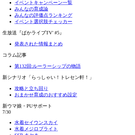
イベントキャンペーン一覧
みんなの育成論
みんなの評価点ランキング
イベント選択肢チェッカー
生放送『ぱかライブTV' #5』
発表された情報まとめ
コラム記事
第132回:ルーラーシップの物語
新シナリオ「らっしゃい！トレセン軒！」
攻略と立ち回り
おまかせ育成のおすすめ設定
新ウマ娘・PUサポート
7/30
水着セイウンスカイ
水着メジロブライト