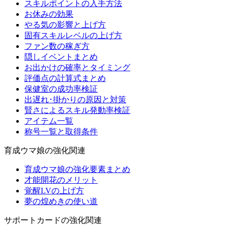
スキルポイントの入手方法
お休みの効果
やる気の影響と上げ方
固有スキルレベルの上げ方
ファン数の稼ぎ方
隠しイベントまとめ
お出かけの確率とタイミング
評価点の計算式まとめ
保健室の成功率検証
出遅れ･掛かりの原因と対策
賢さによるスキル発動率検証
アイテム一覧
称号一覧と取得条件
育成ウマ娘の強化関連
育成ウマ娘の強化要素まとめ
才能開花のメリット
覚醒LVの上げ方
夢の煌めきの使い道
サポートカードの強化関連