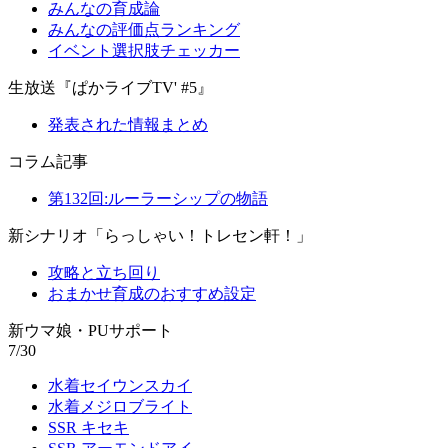
みんなの育成論
みんなの評価点ランキング
イベント選択肢チェッカー
生放送『ぱかライブTV' #5』
発表された情報まとめ
コラム記事
第132回:ルーラーシップの物語
新シナリオ「らっしゃい！トレセン軒！」
攻略と立ち回り
おまかせ育成のおすすめ設定
新ウマ娘・PUサポート
7/30
水着セイウンスカイ
水着メジロブライト
SSR キセキ