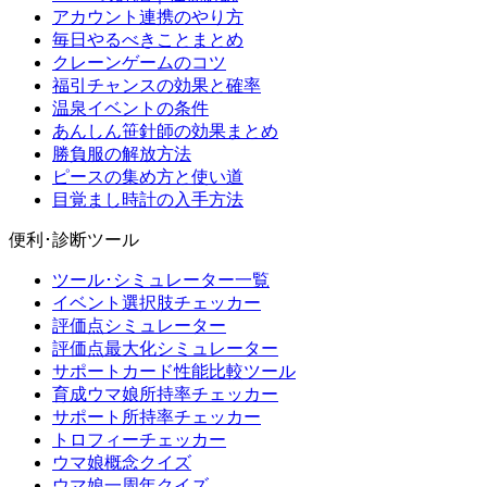
アカウント連携のやり方
毎日やるべきことまとめ
クレーンゲームのコツ
福引チャンスの効果と確率
温泉イベントの条件
あんしん笹針師の効果まとめ
勝負服の解放方法
ピースの集め方と使い道
目覚まし時計の入手方法
便利･診断ツール
ツール･シミュレーター一覧
イベント選択肢チェッカー
評価点シミュレーター
評価点最大化シミュレーター
サポートカード性能比較ツール
育成ウマ娘所持率チェッカー
サポート所持率チェッカー
トロフィーチェッカー
ウマ娘概念クイズ
ウマ娘一周年クイズ