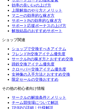
サポートカードの強化要素
効率の良いLvの上げ方
上限解放のやり方とメリット
マニーの効率的な稼ぎ方
サポートPtの効率的な稼ぎ方
サポート応援ボーナスの上げ方
解放結晶のおすすめサポート
ショップ関連
ショップで交換すべきアイテム
フレンドPt交換アイテム優先度
サークルPtの稼ぎ方とおすすめ交換
蹄鉄交換アイテム優先度
クローバー交換アイテム優先度
女神像の入手方法とおすすめ交換
限定セールの交換おすすめ
その他の初心者向け情報
サークルの解放条件とメリット
チーム競技場について解説
TP/RPの詳細｜仕様解説