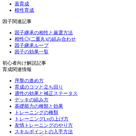
蓋育成
根性育成
因子関連記事
因子継承の相性と厳選方法
相性◎(二重丸)の組み合わせ
因子継承ループ
因子の効果一覧
初心者向け解説記事
育成関連情報
序盤の進め方
育成のコツと立ち回り
適性の効果と補正ステータス
デッキの組み方
基礎能力の種類と効果
トレーニングの種類
トレーニングLvの上げ方
友情トレーニングのやり方
スキルポイントの入手方法