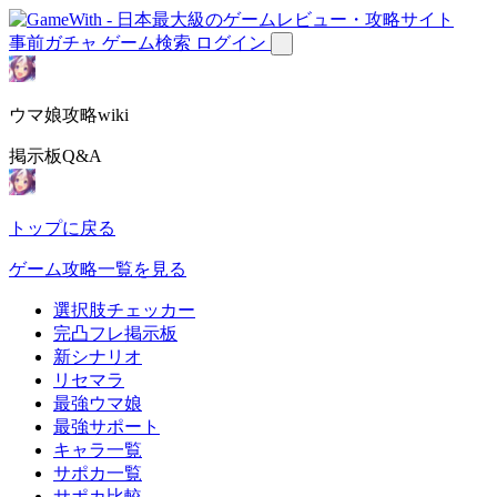
事前ガチャ
ゲーム検索
ログイン
ウマ娘攻略wiki
掲示板Q&A
トップに戻る
ゲーム攻略一覧を見る
選択肢チェッカー
完凸フレ掲示板
新シナリオ
リセマラ
最強ウマ娘
最強サポート
キャラ一覧
サポカ一覧
サポカ比較