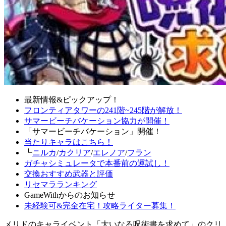
最新情報&ピックアップ！
フロンティアタワーの241階~245階が解放！
サマービーチバケーション協力が開催！
「サマービーチバケーション」開催！
当たりキャラはこちら！
┗
ニルカ
/
カクリア
/
エレノア
/
フラン
ガチャシミュレータで本番前の運試し！
交換おすすめ武器と評価
リセマラランキング
GameWithからのお知らせ
未経験可&完全在宅！攻略ライター募集！
メリドのキャライベント「大いなる呪術書を求めて」のクリ