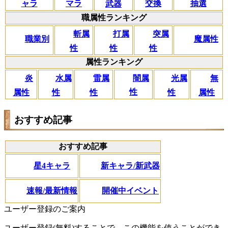
マラ
ャラ
交換
抽選
武器
職属性ランキング
斬属
打属
突属
職業別
魔属性
性
性
性
属性ランキング
闇属
炎
水属
雷属
光属
無
性
属性
性
性
性
属性
おすすめ記事
おすすめ記事
星4キャラ
新キャラ/新武器
速報/最新情報
開催中イベント
ユーザー登録のご案内
ユーザー登録(無料)することで、この機能を使うことができ