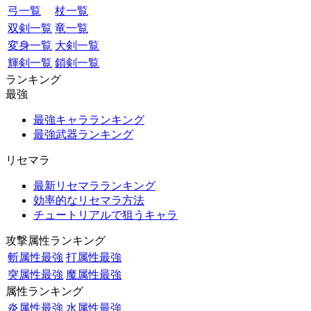
弓一覧
杖一覧
双剣一覧
竜一覧
変身一覧
大剣一覧
輝剣一覧
鎖剣一覧
ランキング
最強
最強キャラランキング
最強武器ランキング
リセマラ
最新リセマラランキング
効率的なリセマラ方法
チュートリアルで狙うキャラ
攻撃属性ランキング
斬属性最強
打属性最強
突属性最強
魔属性最強
属性ランキング
炎属性最強
水属性最強