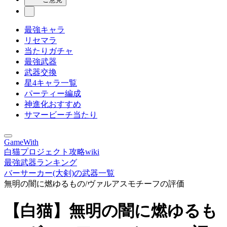
最強キャラ
リセマラ
当たりガチャ
最強武器
武器交換
星4キャラ一覧
パーティー編成
神進化おすすめ
サマービーチ当たり
GameWith
白猫プロジェクト攻略wiki
最強武器ランキング
バーサーカー(大剣)の武器一覧
無明の闇に燃ゆるもの/ヴァルアスモチーフの評価
【白猫】無明の闇に燃ゆるも