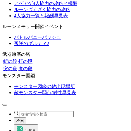
アゲアゲ4人協力の攻略と報酬
ルーンざくざく協力の攻略
4人協力一覧と報酬早見表
ルーンメモリー開催イベント
バトルバニーバッシュ
叛逆のギルティ2
武器練磨の塔
斬の段
打の段
突の段
魔の段
モンスター図鑑
モンスター図鑑の敵出現場所
敵モンスター弱点/耐性早見表
検索
ご意見