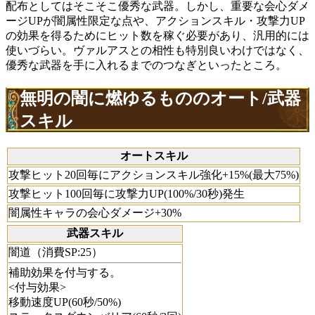
配布としてはそこそこ優秀な武器。しかし、重要な会心ダメ
ージUPが闇属性限定な点や、アクションスキル・攻撃力UP
の効果を得るためにヒット数を稼ぐ必要があり、汎用的には
使いづらい。ヴァルアスとの相性も特別良いわけではなく、
優秀な武器を手に入れるまでのつなぎといったところ。
無明の闇に燃ゆるもののオート/武器
スキル
オートスキル
攻撃ヒット20回毎にアクションスキル強化+15%(最大75%)
攻撃ヒット100回毎に攻撃力UP(100%/30秒)発生
闇属性キャラの会心ダメージ+30%
武器スキル
闇道（消費SP:25）
補助効果を付与する。
<付与効果>
移動速度UP(60秒/50%)