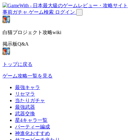
事前ガチャ
ゲーム検索
ログイン
白猫プロジェクト攻略wiki
掲示板Q&A
トップに戻る
ゲーム攻略一覧を見る
最強キャラ
リセマラ
当たりガチャ
最強武器
武器交換
星4キャラ一覧
パーティー編成
神進化おすすめ
サマービーチ当たり