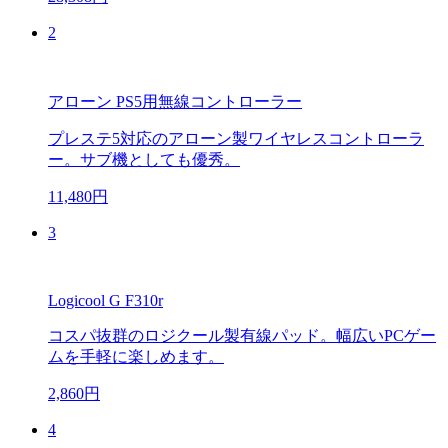
2
アローン PS5用無線コントローラー
プレステ5対応のアローン製ワイヤレスコントローラ
ー。サブ機としても優秀。
11,480円
3
Logicool G F310r
コスパ抜群のロジクール製有線パッド。幅広いPCゲー
ムを手軽に楽しめます。
2,860円
4