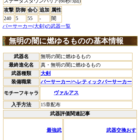
ステータスダウンバリア(60秒/3回)
攻撃
防御
会心
追加
属性
240
5
55
-
闇
バーサーカー(大剣)の武器一覧
無明の闇に燃ゆるものの基本情報
武器名
無明の闇に燃ゆるもの
最終進化名
真・無明の闇に燃ゆるもの
武器種類
大剣
装備職業
バーサーカー/ヘレティックバーサーカー
ヴァルアス
モチーフキャラ
入手方法
15章配布
武器評価関連記事
最強武
武器交換おす