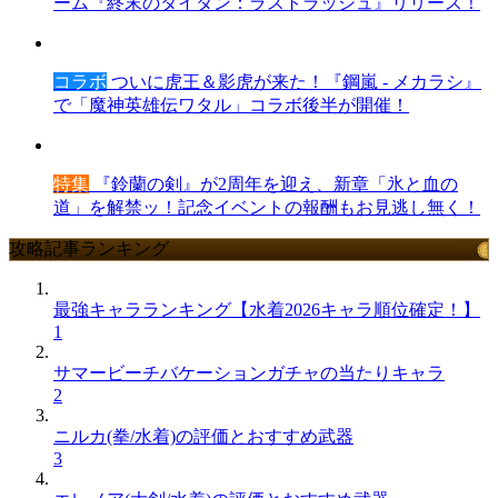
ーム『終末のタイタン：ラストラッシュ』リリース！
コラボ
ついに虎王＆影虎が来た！『鋼嵐 - メカラシ』
で「魔神英雄伝ワタル」コラボ後半が開催！
特集
『鈴蘭の剣』が2周年を迎え、新章「氷と血の
道」を解禁ッ！記念イベントの報酬もお見逃し無く！
攻略記事ランキング
最強キャラランキング【水着2026キャラ順位確定！】
1
サマービーチバケーションガチャの当たりキャラ
2
ニルカ(拳/水着)の評価とおすすめ武器
3