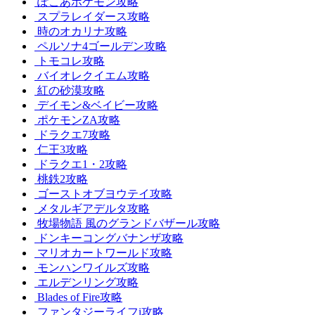
ぽこあポケモン攻略
スプラレイダース攻略
時のオカリナ攻略
ペルソナ4ゴールデン攻略
トモコレ攻略
バイオレクイエム攻略
紅の砂漠攻略
デイモン&ベイビー攻略
ポケモンZA攻略
ドラクエ7攻略
仁王3攻略
ドラクエ1・2攻略
桃鉄2攻略
ゴーストオブヨウテイ攻略
メタルギアデルタ攻略
牧場物語 風のグランドバザール攻略
ドンキーコングバナンザ攻略
マリオカートワールド攻略
モンハンワイルズ攻略
エルデンリング攻略
Blades of Fire攻略
ファンタジーライフi攻略