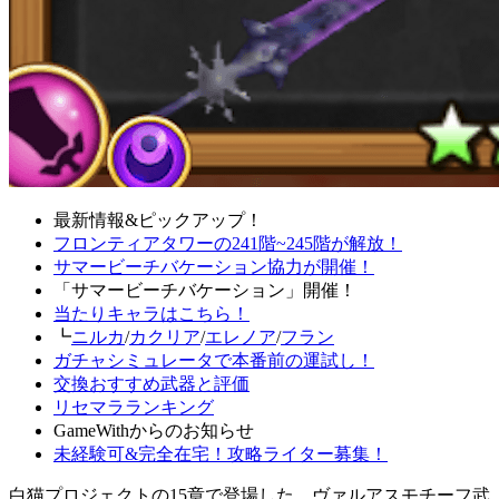
最新情報&ピックアップ！
フロンティアタワーの241階~245階が解放！
サマービーチバケーション協力が開催！
「サマービーチバケーション」開催！
当たりキャラはこちら！
┗
ニルカ
/
カクリア
/
エレノア
/
フラン
ガチャシミュレータで本番前の運試し！
交換おすすめ武器と評価
リセマラランキング
GameWithからのお知らせ
未経験可&完全在宅！攻略ライター募集！
白猫プロジェクトの15章で登場した、ヴァルアスモチーフ武