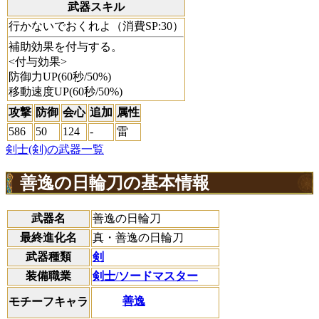
武器スキル
行かないでおくれよ（消費SP:30）
補助効果を付与する。
<付与効果>
防御力UP(60秒/50%)
移動速度UP(60秒/50%)
攻撃
防御
会心
追加
属性
586
50
124
-
雷
剣士(剣)の武器一覧
善逸の日輪刀の基本情報
武器名
善逸の日輪刀
最終進化名
真・善逸の日輪刀
武器種類
剣
装備職業
剣士/ソードマスター
善逸
モチーフキャラ