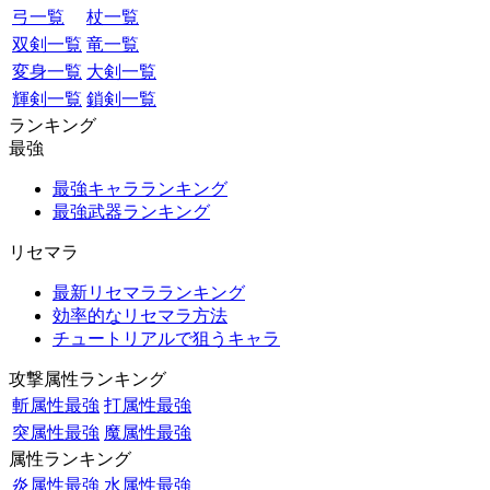
弓一覧
杖一覧
双剣一覧
竜一覧
変身一覧
大剣一覧
輝剣一覧
鎖剣一覧
ランキング
最強
最強キャラランキング
最強武器ランキング
リセマラ
最新リセマラランキング
効率的なリセマラ方法
チュートリアルで狙うキャラ
攻撃属性ランキング
斬属性最強
打属性最強
突属性最強
魔属性最強
属性ランキング
炎属性最強
水属性最強