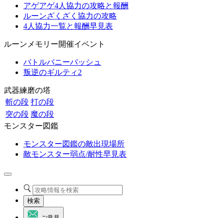
アゲアゲ4人協力の攻略と報酬
ルーンざくざく協力の攻略
4人協力一覧と報酬早見表
ルーンメモリー開催イベント
バトルバニーバッシュ
叛逆のギルティ2
武器練磨の塔
斬の段
打の段
突の段
魔の段
モンスター図鑑
モンスター図鑑の敵出現場所
敵モンスター弱点/耐性早見表
検索
ご意見