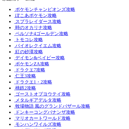
ポケモンチャンピオンズ攻略
ぽこあポケモン攻略
スプラレイダース攻略
時のオカリナ攻略
ペルソナ4ゴールデン攻略
トモコレ攻略
バイオレクイエム攻略
紅の砂漠攻略
デイモン&ベイビー攻略
ポケモンZA攻略
ドラクエ7攻略
仁王3攻略
ドラクエ1・2攻略
桃鉄2攻略
ゴーストオブヨウテイ攻略
メタルギアデルタ攻略
牧場物語 風のグランドバザール攻略
ドンキーコングバナンザ攻略
マリオカートワールド攻略
モンハンワイルズ攻略