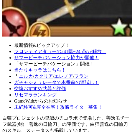
最新情報&ピックアップ！
フロンティアタワーの241階~245階が解放！
サマービーチバケーション協力が開催！
「サマービーチバケーション」開催！
当たりキャラはこちら！
┗
ニルカ
/
カクリア
/
エレノア
/
フラン
ガチャシミュレータで本番前の運試し！
交換おすすめ武器と評価
リセマラランキング
GameWithからのお知らせ
未経験可&完全在宅！攻略ライター募集！
白猫プロジェクトの鬼滅の刃コラボで登場した、善逸モチー
フ武器(剣)「善逸の日輪刀」の評価です。白猫善逸の日輪刀
のスキル、ステータスも掲載しています。