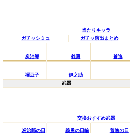
当たりキャラ
ガチャシミュ
ガチャ演出まとめ
炭治郎
義勇
善逸
禰豆子
伊之助
武器
交換おすすめ武器
炭治郎の日
義勇の日輪
善逸の日