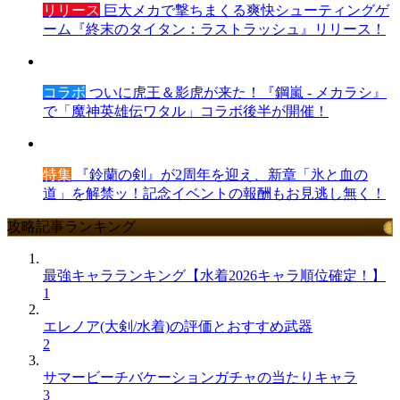
リリース
巨大メカで撃ちまくる爽快シューティングゲ
ーム『終末のタイタン：ラストラッシュ』リリース！
コラボ
ついに虎王＆影虎が来た！『鋼嵐 - メカラシ』
で「魔神英雄伝ワタル」コラボ後半が開催！
特集
『鈴蘭の剣』が2周年を迎え、新章「氷と血の
道」を解禁ッ！記念イベントの報酬もお見逃し無く！
攻略記事ランキング
最強キャラランキング【水着2026キャラ順位確定！】
1
エレノア(大剣/水着)の評価とおすすめ武器
2
サマービーチバケーションガチャの当たりキャラ
3