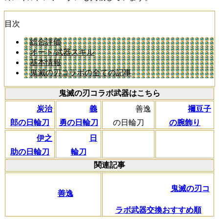
目次
総合評価
オート/武器スキル
基本情報
鬼滅の刃コラボの全ての記事
鬼滅の刃コラボ武器はこちら
炭治
義
善逸
禰豆子
郎の日輪刀
勇の日輪刀
の日輪刀
の腕飾り
伊之
日
助の日輪刀
輪刀
関連記事
鬼滅の刃コ
善逸
ラボ武器交換おすすめ順