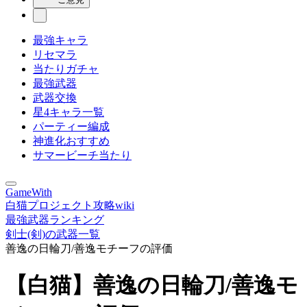
最強キャラ
リセマラ
当たりガチャ
最強武器
武器交換
星4キャラ一覧
パーティー編成
神進化おすすめ
サマービーチ当たり
GameWith
白猫プロジェクト攻略wiki
最強武器ランキング
剣士(剣)の武器一覧
善逸の日輪刀/善逸モチーフの評価
【白猫】善逸の日輪刀/善逸モ