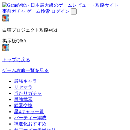
事前ガチャ
ゲーム検索
ログイン
白猫プロジェクト攻略wiki
掲示板Q&A
トップに戻る
ゲーム攻略一覧を見る
最強キャラ
リセマラ
当たりガチャ
最強武器
武器交換
星4キャラ一覧
パーティー編成
神進化おすすめ
サマービーチ当たり