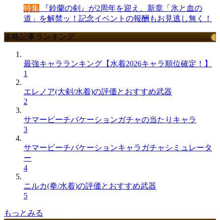
特集
『鈴蘭の剣』が2周年を迎え、新章「氷と血の
道」を解禁ッ！記念イベントの報酬もお見逃し無く！
攻略記事ランキング
最強キャラランキング【水着2026キャラ順位確定！】
1
エレノア(大剣/水着)の評価とおすすめ武器
2
サマービーチバケーションガチャの当たりキャラ
3
サマービーチバケーションキャラガチャシミュレータ
ー
4
ニルカ(拳/水着)の評価とおすすめ武器
5
もっとみる