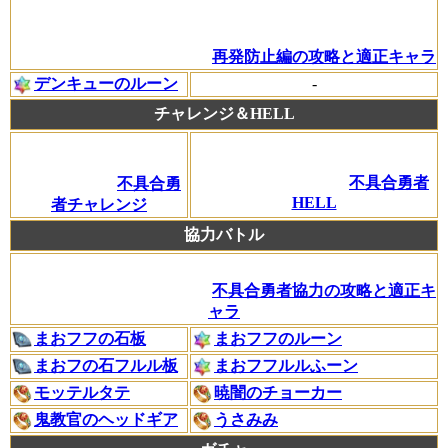
再発防止編の攻略と適正キャラ
デンキューのルーン
-
チャレンジ＆HELL
不具合勇者
不具合勇
HELL
者チャレンジ
協力バトル
不具合勇者協力の攻略と適正キ
ャラ
まおフフの石板
まおフフのルーン
まおフの石フルル板
まおフフルルふーン
モッテルタテ
暁闇のチョーカー
鬼教官のヘッドギア
うさみみ