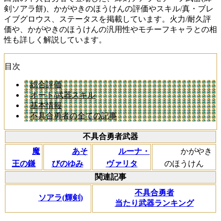
剣ソアラ餅)、かがやきのほうけんの評価やスキル/真・ブレ
イブグロウス、ステータスを掲載しています。火力/耐久評
価や、かがやきのほうけんの汎用性やモチーフキャラとの相
性も詳しく解説しています。
目次
総合評価
オート/武器スキル
基本情報
不具合勇者の全ての記事
不具合勇者武器
魔
あそ
ルーナ・
かがやき
王の鎌
びのゆみ
ヴァリタ
のほうけん
関連記事
不具合勇者
ソアラ(輝剣)
当たり武器ランキング