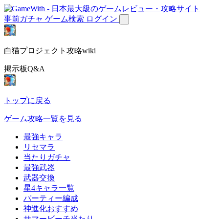
事前ガチャ
ゲーム検索
ログイン
白猫プロジェクト攻略wiki
掲示板Q&A
トップに戻る
ゲーム攻略一覧を見る
最強キャラ
リセマラ
当たりガチャ
最強武器
武器交換
星4キャラ一覧
パーティー編成
神進化おすすめ
サマービーチ当たり