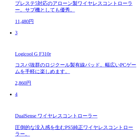
プレステ5対応のアローン製ワイヤレスコントローラ
ー。サブ機としても優秀。
11,480円
3
Logicool G F310r
コスパ抜群のロジクール製有線パッド。幅広いPCゲー
ムを手軽に楽しめます。
2,860円
4
DualSense ワイヤレスコントローラー
圧倒的な没入感を生むPS5純正ワイヤレスコントロー
ラー。