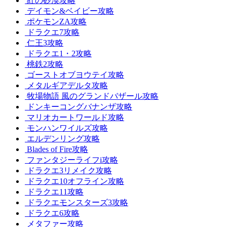
紅の砂漠攻略
デイモン&ベイビー攻略
ポケモンZA攻略
ドラクエ7攻略
仁王3攻略
ドラクエ1・2攻略
桃鉄2攻略
ゴーストオブヨウテイ攻略
メタルギアデルタ攻略
牧場物語 風のグランドバザール攻略
ドンキーコングバナンザ攻略
マリオカートワールド攻略
モンハンワイルズ攻略
エルデンリング攻略
Blades of Fire攻略
ファンタジーライフi攻略
ドラクエ3リメイク攻略
ドラクエ10オフライン攻略
ドラクエ11攻略
ドラクエモンスターズ3攻略
ドラクエ6攻略
メタファー攻略