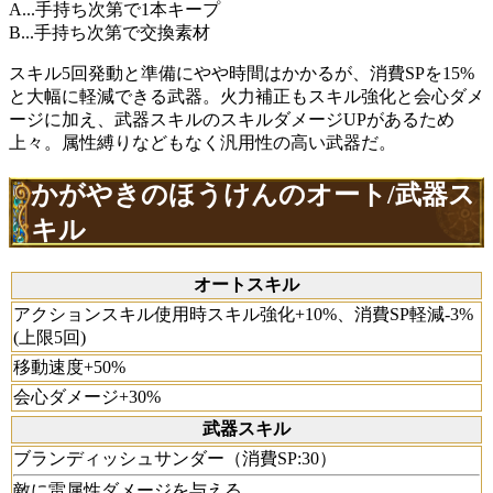
A...手持ち次第で1本キープ
B...手持ち次第で交換素材
スキル5回発動と準備にやや時間はかかるが、消費SPを15%
と大幅に軽減できる武器。火力補正もスキル強化と会心ダメ
ージに加え、武器スキルのスキルダメージUPがあるため
上々。属性縛りなどもなく汎用性の高い武器だ。
かがやきのほうけんのオート/武器ス
キル
オートスキル
アクションスキル使用時スキル強化+10%、消費SP軽減-3%
(上限5回)
移動速度+50%
会心ダメージ+30%
武器スキル
ブランディッシュサンダー（消費SP:30）
敵に雷属性ダメージを与える。