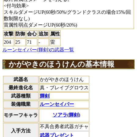
<付与効果>
スキルダメージUP(60秒/50%/グランドクラスの場合15%/回
数制限なし)
雷属性弱点ダメージUP(60秒/20%)
攻撃
防御
会心
追加
属性
204
25
71
-
雷
ルーンセイバー(輝剣)の武器一覧
かがやきのほうけんの基本情報
武器名
かがやきのほうけん
最終進化名
真・ブレイブグロウス
武器種類
輝剣
装備職業
ルーンセイバー
ソアラ(輝剣)
モチーフキャラ
不具合勇者武器ガチャ
入手方法
武器プレゼント