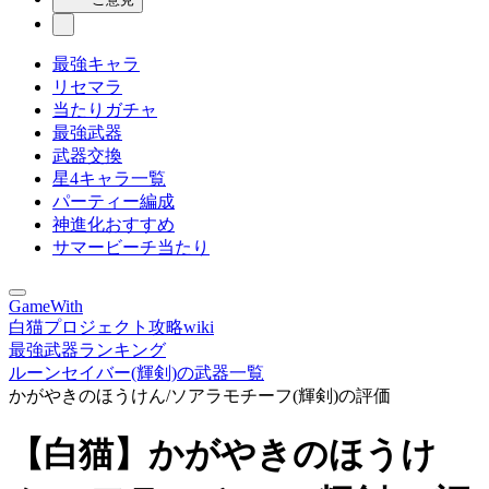
最強キャラ
リセマラ
当たりガチャ
最強武器
武器交換
星4キャラ一覧
パーティー編成
神進化おすすめ
サマービーチ当たり
GameWith
白猫プロジェクト攻略wiki
最強武器ランキング
ルーンセイバー(輝剣)の武器一覧
かがやきのほうけん/ソアラモチーフ(輝剣)の評価
【白猫】かがやきのほうけ