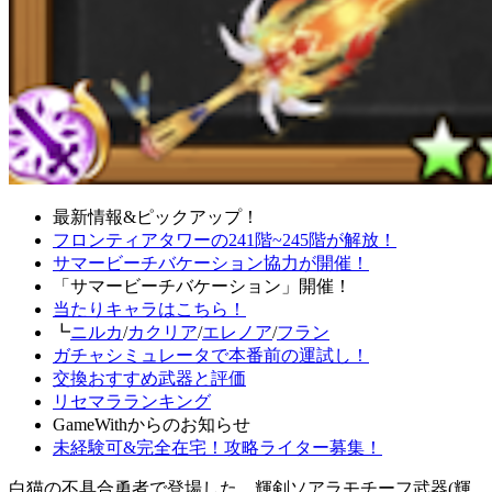
最新情報&ピックアップ！
フロンティアタワーの241階~245階が解放！
サマービーチバケーション協力が開催！
「サマービーチバケーション」開催！
当たりキャラはこちら！
┗
ニルカ
/
カクリア
/
エレノア
/
フラン
ガチャシミュレータで本番前の運試し！
交換おすすめ武器と評価
リセマラランキング
GameWithからのお知らせ
未経験可&完全在宅！攻略ライター募集！
白猫の不具合勇者で登場した、輝剣ソアラモチーフ武器(輝