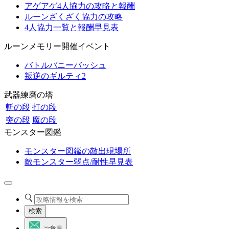
アゲアゲ4人協力の攻略と報酬
ルーンざくざく協力の攻略
4人協力一覧と報酬早見表
ルーンメモリー開催イベント
バトルバニーバッシュ
叛逆のギルティ2
武器練磨の塔
斬の段
打の段
突の段
魔の段
モンスター図鑑
モンスター図鑑の敵出現場所
敵モンスター弱点/耐性早見表
検索
ご意見