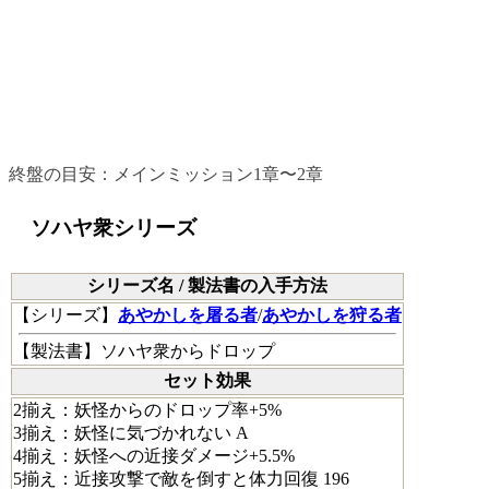
序盤のおすすめ防具
終盤の目安：メインミッション1章〜2章
ソハヤ衆シリーズ
シリーズ名 / 製法書の入手方法
【
シリーズ
】
あやかしを屠る者
/
あやかしを狩る者
【
製法書
】ソハヤ衆からドロップ
セット効果
2揃え：妖怪からのドロップ率+5%
3揃え：妖怪に気づかれない A
4揃え：妖怪への近接ダメージ+5.5%
5揃え：近接攻撃で敵を倒すと体力回復 196