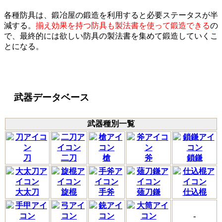
各種防具は、鍛冶屋の鍛造を利用すると必要ステータスが半
減する。
揃え効果を持つ防具も製法書を使って鍛造できる
の
で、最終的には欲しい防具の製法書を集めて鍛造していくこ
とになる。
関連リンク
武器データベース
武器種別一覧
刀
二刀
槍
斧
鎖鎌
大太刀
旋棍
手斧
薙刀鎌
仕込棍
-