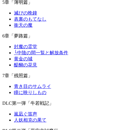
5章「薄明篇」
滅びの晩鐘
表裏のもてなし
衝天の魔
6章「夢路篇」
封魔の霊堂
└中陰の間一覧と解放条件
黄金の城
醍醐の花見
7章「残照篇」
青き目のサムライ
瞳に映りしもの
DLC第一弾「牛若戦記」
嵐凪ぐ笛声
人妖相克の果て