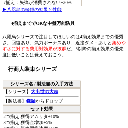
7揃え：矢弾が消費されない+20%
▶八咫烏の軽鎧の効果と性能
4揃えまででOKな中盤万能防具
八咫烏シリーズで注目してほしいのは4揃え効果までの優秀
さ。回復あり、気力ボーナスあり、近接ダメ＋ありと
集めや
すさに対する費用対効果が抜群
だ。5以降の揃え効果の優先
度は低いことは覚えておこう。
行商人装束シリーズ
シリーズ名 / 製法書の入手方法
【
シリーズ
】
大出世の大志
【
製法書
】
鎌鼬
からドロップ
セット効果
2つ揃え:獲得アムリタ+10%
3つ揃え:獲得金増加+5%