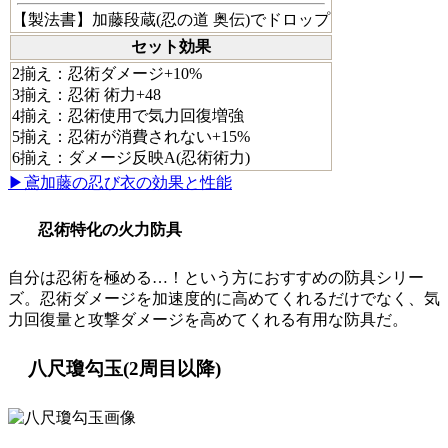
【
製法書
】加藤段蔵(忍の道 奥伝)でドロップ
セット効果
2揃え：忍術ダメージ+10%
3揃え：忍術 術力+48
4揃え：忍術使用で気力回復増強
5揃え：忍術が消費されない+15%
6揃え：ダメージ反映A(忍術術力)
▶鳶加藤の忍び衣の効果と性能
忍術特化の火力防具
自分は忍術を極める…！という方におすすめの防具シリー
ズ。忍術ダメージを加速度的に高めてくれるだけでなく、気
力回復量と攻撃ダメージを高めてくれる有用な防具だ。
八尺瓊勾玉(2周目以降)