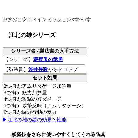
中盤のおすすめ防具
中盤の目安：メインミッション3章〜5章
江北の雄シリーズ
シリーズ名 / 製法書の入手方法
【
シリーズ
】
猿夜叉の武勇
【
製法書
】
浅井長政
からドロップ
セット効果
2つ揃え:アムリタゲージ加算量
3つ揃え:妖力加算量
4つ揃え:攻撃の被ダメージ
5つ揃え:攻撃反映（アムリタゲージ）
6つ揃え:回避行動の気力
▶江北の雄の鎧の効果と性能
妖怪技をさらに使いやすくしてくれる防具