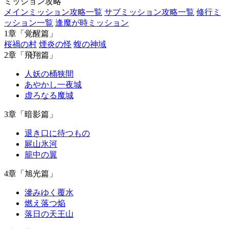
ミッション攻略
メインミッション攻略一覧
サブミッション攻略一覧
修行ミ
ッション一覧
逢魔が時ミッション
1章「覚醒篇」
桜禍の村
煙炎の怪
蝮の神域
2章「飛翔篇」
人妖の桶狭間
あやかし一夜城
虚ろなる魔城
3章「暗影篇」
退き口に待つもの
屍山氷河
籠中の翼
4章「旭光篇」
滲みゆく覆水
燃え落つ焔
落日の天王山