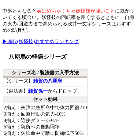
中盤ともなると
実はめちゃくちゃ妖怪技が強いこと
に気がつ
いてくる頃合い。妖怪技の回転率を良くするとともに、自身
の火力/回避力まで高められる浅井一文字シリーズはおすす
めの防具だ。
▶魂代(妖怪技)おすすめランキング
八咫烏の軽鎧シリーズ
シリーズ名 / 製法書の入手方法
【
シリーズ
】
雑賀の八咫烏
【
製法書
】
雑賀孫一
からドロップ
セット効果
2揃え：矢弾の急所命中で体力回復210
3揃え：回避行動の気力-10%
4揃え：近接ダメージ+5%
5揃え：急所への自動照準
6揃え：矢弾命中で敵に防御低下50%