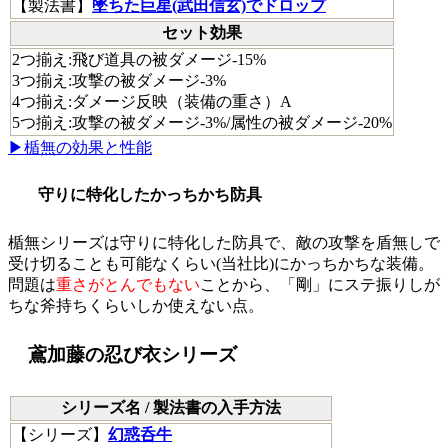
【
製法書
】
墜ちた巨星(武田信玄)でドロップ
セット効果
2つ揃え:飛び道具の被ダメージ-15%
3つ揃え:攻撃の被ダメージ-3%
4つ揃え:ダメージ反映（装備の重さ）A
5つ揃え:攻撃の被ダメージ-3%/属性の被ダメージ-20%
▶楯無の効果と性能
守りに特化したかっちかち防具
楯無シリーズは守りに特化した防具で、敵の攻撃を盾無しで
受け切ることも可能なくらい(当社比)にかっちかちな装備。
問題は
重さがとんでもない
ことから、「剛」にステ振りしが
ちな斧持ちくらいしか使えない点。
鳶加藤の忍び衣シリーズ
シリーズ名 / 製法書の入手方法
【
シリーズ
】
幻惑呑牛