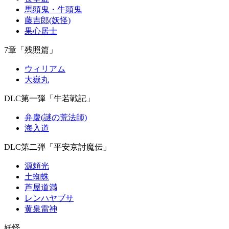
馬頭鬼・牛頭鬼
藤吉郎(妖怪)
果心居士
7章「残照篇」
ウィリアム
大嶽丸
DLC第一弾「牛若戦記」
弁慶(謎の荒法師)
海入道
DLC第二弾「平安京討魔伝」
源頼光
土蜘蛛
芦屋道満
レンハヤブサ
黄泉雷神
妖怪