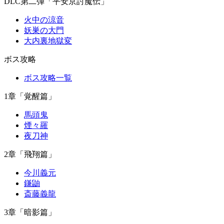
DLC第二弾「平安京討魔伝」
火中の涼音
妖巣の大門
大内裏地獄変
ボス攻略
ボス攻略一覧
1章「覚醒篇」
馬頭鬼
煙々羅
夜刀神
2章「飛翔篇」
今川義元
鎌鼬
斎藤義龍
3章「暗影篇」