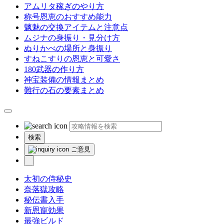
アムリタ稼ぎのやり方
称号恩恵のおすすめ能力
魑魅の交換アイテムと注意点
ムジナの身振り・見分け方
ぬりかべの場所と身振り
すねこすりの恩恵と可愛さ
180武器の作り方
神宝装備の情報まとめ
難行の石の要素まとめ
検索
ご意見
太初の侍秘史
奈落獄攻略
秘伝書入手
新恩寵効果
最強ビルド