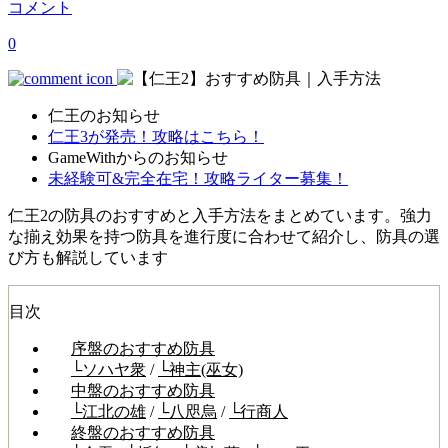
コメント
0
仁王のお知らせ
仁王3が発売！攻略はこちら！
GameWithからのお知らせ
未経験可&完全在宅！攻略ライター募集！
仁王2の防具のおすすめと入手方法をまとめています。強力
な揃え効果を持つ防具を進行度に合わせて紹介し、防具の選
び方も解説しています
目次
序盤のおすすめ防具
└ソハヤ衆
/
└神主(巫女)
中盤のおすすめ防具
└江北の雄
/
└八咫烏
/
└行商人
終盤のおすすめ防具