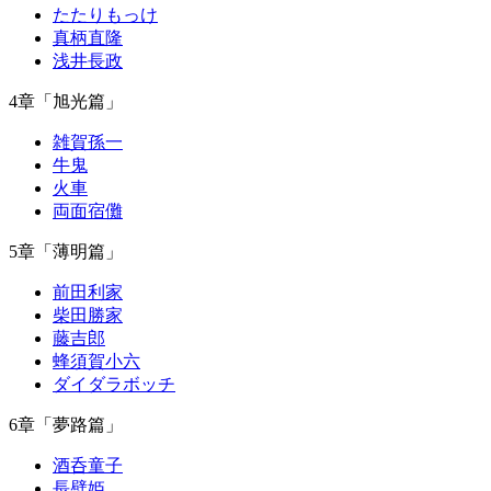
たたりもっけ
真柄直隆
浅井長政
4章「旭光篇」
雑賀孫一
牛鬼
火車
両面宿儺
5章「薄明篇」
前田利家
柴田勝家
藤吉郎
蜂須賀小六
ダイダラボッチ
6章「夢路篇」
酒呑童子
長壁姫