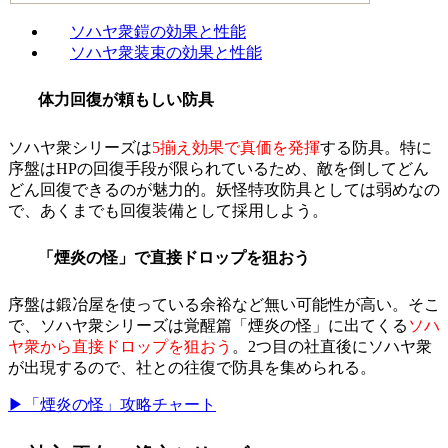
ソハヤ衆鎧の効果と性能
ソハヤ衆装束の効果と性能
体力回復が頼もしい防具
ソハヤ衆シリーズは
5揃え効果で真価を発揮
する防具。特に
序盤はHPの回復手段が限られているため、敵を倒してどん
どん回復できるのが魅力的。妖怪特攻防具としては弱めなの
で、あくまでも回復装備として採用しよう。
「煙炎の怪」で直接ドロップを狙おう
序盤は鍛冶屋を使っている余裕など無い可能性が高い。そこ
で、ソハヤ衆シリーズは覚醒篇「煙炎の怪」に出てくる
ソハ
ヤ衆から直接ドロップを狙おう
。2つ目の社直後にソハヤ衆
が出現するので、社との往復で防具を集められる。
▶「煙炎の怪」攻略チャート