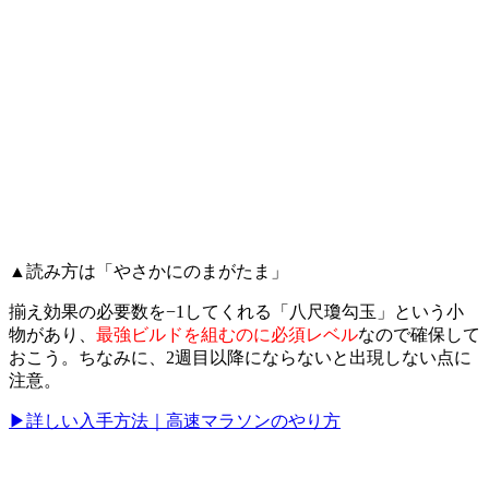
▲読み方は「やさかにのまがたま」
揃え効果の必要数を−1してくれる「八尺瓊勾玉」という小
物があり、
最強ビルドを組むのに必須レベル
なので確保して
おこう。ちなみに、2週目以降にならないと出現しない点に
注意。
▶詳しい入手方法｜高速マラソンのやり方
防具の選び方