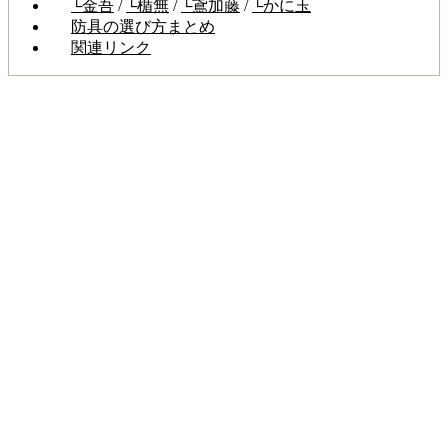
└金吾
/
└楯無
/
└鳶加藤
/
└かに玉
防具の選び方まとめ
関連リンク