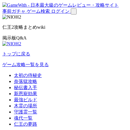
事前ガチャ
ゲーム検索
ログイン
仁王2攻略まとめwiki
掲示板Q&A
トップに戻る
ゲーム攻略一覧を見る
太初の侍秘史
奈落獄攻略
秘伝書入手
新恩寵効果
最強ビルド
木霊の場所
守護霊一覧
魂代一覧
仁王の夢路