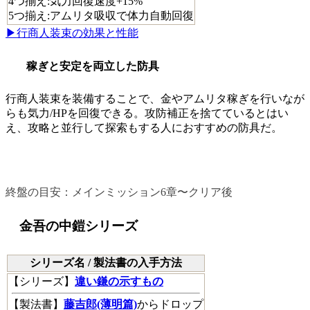
4つ揃え:気力回復速度+15%
5つ揃え:アムリタ吸収で体力自動回復
▶行商人装束の効果と性能
稼ぎと安定を両立した防具
行商人装束を装備することで、金やアムリタ稼ぎを行いなが
らも気力/HPを回復できる。攻防補正を捨てているとはい
え、攻略と並行して探索もする人におすすめの防具だ。
終盤のおすすめ防具
終盤の目安：メインミッション6章〜クリア後
金吾の中鎧シリーズ
シリーズ名 / 製法書の入手方法
【
シリーズ
】
違い鎌の示すもの
【
製法書
】
藤吉郎(薄明篇)
からドロップ