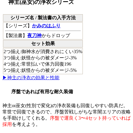
神主(巫女)の浄衣シリーズ
シリーズ名 / 製法書の入手方法
【
シリーズ
】
かみのはふり
【
製法書
】
夜刀神
からドロップ
セット効果
2つ揃え:御神水が消費されにくい35%
3つ揃え:妖怪からの被ダメージ-3%
4つ揃え:常世払いで体力回復196
5つ揃え:妖怪からの被ダメージ-5%
▶神主の浄衣の効果と性能
序盤であれば有用な耐久装備
神主or巫女(性別で変化)の浄衣装備も回復しやすい防具だ。
常世で回復できるので、序盤苦戦しがちな常闇エリアの攻略
を手助けしてくれる。
序盤で運良く3〜4セット持っていれば
採用
を考えよう。