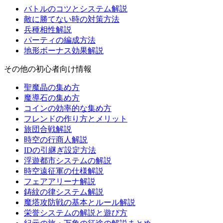
バトルのコツとシステム解説
敵に勝てない時の対策方法
兵種相性解説
パーティの編成方法
地形ボーナス効果解説
その他の初心者向け情報
聖魔晶の集め方
魔導石の集め方
コインの効率的な集め方
フレンドの作り方とメリット
旅団合戦解説
時空の行商人解説
IDの引継ぎ設定方法
浮遊都市システムの解説
時空遠征軍の仕様解説
フェアアリーナ解説
鋳紋の律システム解説
魔塔攻防戦の基本とルール解説
栄誉システムの解説と遊び方