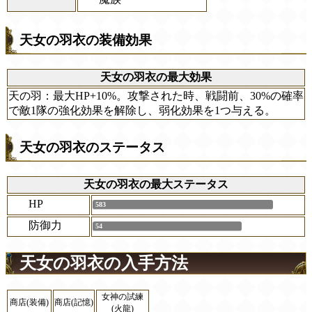
天女の羽衣の装備効果
天女の羽衣の最大効果
天の羽：最大HP+10%。攻撃された時、戦闘前、30%の確率
で敵1隊の強化効果を解除し、弱化効果を1つ与える。
天女の羽衣のステータス
天女の羽衣の最大ステータス
HP
583
防御力
54
天女の羽衣の入手方法
女神の試練
商店(装備)
商店(記憶)
(火龍)