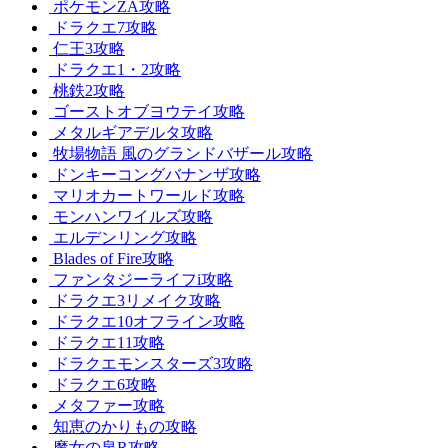
ポケモンZA攻略
ドラクエ7攻略
仁王3攻略
ドラクエ1・2攻略
桃鉄2攻略
ゴーストオブヨウテイ攻略
メタルギアデルタ攻略
牧場物語 風のグランドバザール攻略
ドンキーコングバナンザ攻略
マリオカートワールド攻略
モンハンワイルズ攻略
エルデンリング攻略
Blades of Fire攻略
ファンタジーライフi攻略
ドラクエ3リメイク攻略
ドラクエ10オフライン攻略
ドラクエ11攻略
ドラクエモンスターズ3攻略
ドラクエ6攻略
メタファー攻略
知恵のかりもの攻略
魔女の泉R攻略