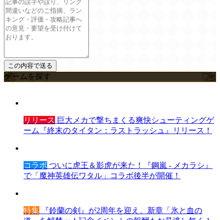
ゲームを探す
リリース
巨大メカで撃ちまくる爽快シューティングゲ
ーム『終末のタイタン：ラストラッシュ』リリース！
コラボ
ついに虎王＆影虎が来た！『鋼嵐 - メカラシ』
で「魔神英雄伝ワタル」コラボ後半が開催！
特集
『鈴蘭の剣』が2周年を迎え、新章「氷と血の