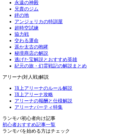
永遠の神殿
兄貴のジム
絆の地
アンジェリカの特訓屋
超時空試練
協力戦
交わる運命
遥か太古の咆哮
秘境商店の解説
逃げた宝解説とおすすめ英雄
紀元の旅・幻霊戦記の解説まとめ
アリーナ(対人戦)解説
頂上アリーナのルール解説
頂上アリーナ攻略
アリーナの報酬と仕様解説
アリーナパーティ特集
ランモバ初心者向け記事
初心者おすすめ記事一覧
ランモバを始める方はチェック