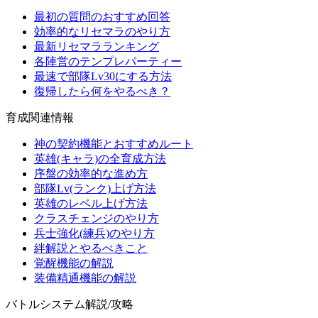
最初の質問のおすすめ回答
効率的なリセマラのやり方
最新リセマラランキング
各陣営のテンプレパーティー
最速で部隊Lv30にする方法
復帰したら何をやるべき？
育成関連情報
神の契約機能とおすすめルート
英雄(キャラ)の全育成方法
序盤の効率的な進め方
部隊Lv(ランク)上げ方法
英雄のレベル上げ方法
クラスチェンジのやり方
兵士強化(練兵)のやり方
絆解説とやるべきこと
覚醒機能の解説
装備精通機能の解説
バトルシステム解説/攻略