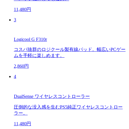
11,480円
3
Logicool G F310r
コスパ抜群のロジクール製有線パッド。幅広いPCゲー
ムを手軽に楽しめます。
2,860円
4
DualSense ワイヤレスコントローラー
圧倒的な没入感を生むPS5純正ワイヤレスコントロー
ラー。
11,480円