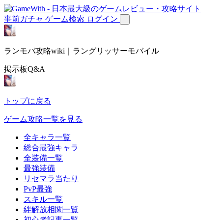
事前ガチャ
ゲーム検索
ログイン
ランモバ攻略wiki｜ラングリッサーモバイル
掲示板Q&A
トップに戻る
ゲーム攻略一覧を見る
全キャラ一覧
総合最強キャラ
全装備一覧
最強装備
リセマラ当たり
PvP最強
スキル一覧
絆解放相関一覧
初心者記事一覧