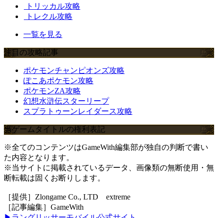
トリッカル攻略
トレクル攻略
一覧を見る
注目の攻略記事
ポケモンチャンピオンズ攻略
ぽこあポケモン攻略
ポケモンZA攻略
幻想水滸伝スターリープ
スプラトゥーンレイダース攻略
当ゲームタイトルの権利表記
※全てのコンテンツはGameWith編集部が独自の判断で書い
た内容となります。
※当サイトに掲載されているデータ、画像類の無断使用・無
断転載は固くお断りします。
［提供］Zlongame Co., LTD extreme
［記事編集］GameWith
▶ラングリッサーモバイル公式サイト