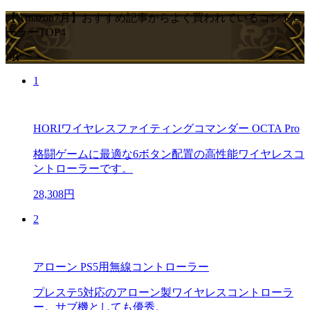
【Amazon7月】おすすめ記事からよく買われているコントロ
ーラーTOP4
PR
1
HORIワイヤレスファイティングコマンダー OCTA Pro
格闘ゲームに最適な6ボタン配置の高性能ワイヤレスコ
ントローラーです。
28,308円
2
アローン PS5用無線コントローラー
プレステ5対応のアローン製ワイヤレスコントローラ
ー。サブ機としても優秀。