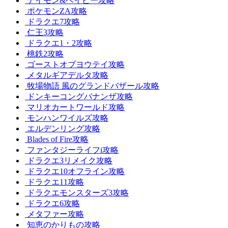
デイモン&ベイビー攻略
ポケモンZA攻略
ドラクエ7攻略
仁王3攻略
ドラクエ1・2攻略
桃鉄2攻略
ゴーストオブヨウテイ攻略
メタルギアデルタ攻略
牧場物語 風のグランドバザール攻略
ドンキーコングバナンザ攻略
マリオカートワールド攻略
モンハンワイルズ攻略
エルデンリング攻略
Blades of Fire攻略
ファンタジーライフi攻略
ドラクエ3リメイク攻略
ドラクエ10オフライン攻略
ドラクエ11攻略
ドラクエモンスターズ3攻略
ドラクエ6攻略
メタファー攻略
知恵のかりもの攻略