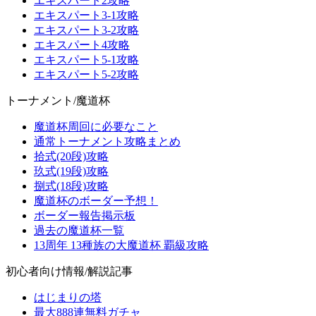
エキスパート2攻略
エキスパート3-1攻略
エキスパート3-2攻略
エキスパート4攻略
エキスパート5-1攻略
エキスパート5-2攻略
トーナメント/魔道杯
魔道杯周回に必要なこと
通常トーナメント攻略まとめ
拾式(20段)攻略
玖式(19段)攻略
捌式(18段)攻略
魔道杯のボーダー予想！
ボーダー報告掲示板
過去の魔道杯一覧
13周年 13種族の大魔道杯 覇級攻略
初心者向け情報/解説記事
はじまりの塔
最大888連無料ガチャ