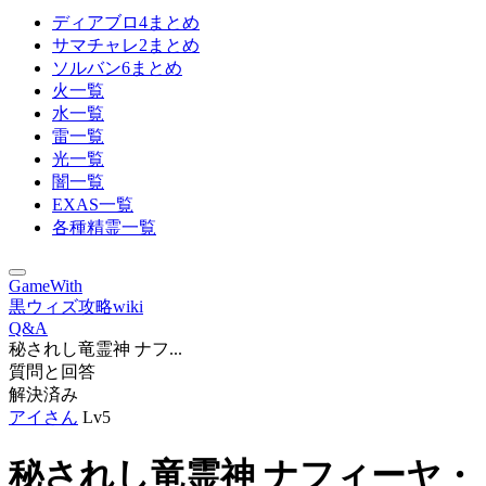
ディアブロ4まとめ
サマチャレ2まとめ
ソルバン6まとめ
火一覧
水一覧
雷一覧
光一覧
闇一覧
EXAS一覧
各種精霊一覧
GameWith
黒ウィズ攻略wiki
Q&A
秘されし竜霊神 ナフ...
質問と回答
解決済み
アイさん
Lv5
秘されし竜霊神 ナフィーヤ・