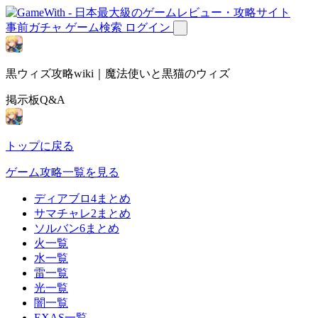
事前ガチャ
ゲーム検索
ログイン
黒ウィズ攻略wiki｜魔法使いと黒猫のウィズ
掲示板Q&A
トップに戻る
ゲーム攻略一覧を見る
ディアブロ4まとめ
サマチャレ2まとめ
ソルバン6まとめ
火一覧
水一覧
雷一覧
光一覧
闇一覧
EXAS一覧