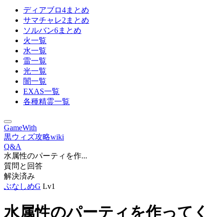
ディアブロ4まとめ
サマチャレ2まとめ
ソルバン6まとめ
火一覧
水一覧
雷一覧
光一覧
闇一覧
EXAS一覧
各種精霊一覧
GameWith
黒ウィズ攻略wiki
Q&A
水属性のパーティを作...
質問と回答
解決済み
ぶなしめG
Lv1
水属性のパーティを作ってく