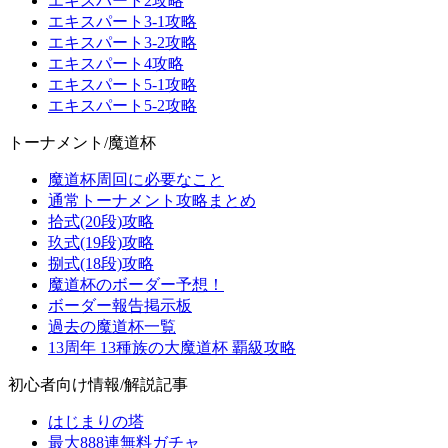
エキスパート2攻略
エキスパート3-1攻略
エキスパート3-2攻略
エキスパート4攻略
エキスパート5-1攻略
エキスパート5-2攻略
トーナメント/魔道杯
魔道杯周回に必要なこと
通常トーナメント攻略まとめ
拾式(20段)攻略
玖式(19段)攻略
捌式(18段)攻略
魔道杯のボーダー予想！
ボーダー報告掲示板
過去の魔道杯一覧
13周年 13種族の大魔道杯 覇級攻略
初心者向け情報/解説記事
はじまりの塔
最大888連無料ガチャ