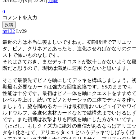
2016年2月9日 22:26 |
通報
0
コメントを入力
投稿
mt132
Lv29
最近の方は本当に羨ましいですねぇ。初期段階でアリエッ
タ、ピノ、クリネアとあったら、進化させればかなりのクエ
ストで怖いものなしです。
それはさておき、まだデッキコストが数十しかないような段
階だと思うので、現状は満足に運用できないと思います。
そこで最優先でピノを軸にしてデッキを構成しましょう。初
期最も必要なカードは強力な回復変換です。SSのままでも
性能は十分です。最初はピノ一体を軸にクエストをすすめて
レベルを上げ、続いてピノとサーシャの二体でデッキを作り
ましょう。脇を固めるカードは最初期はハルピュイアやワイ
ルドウルフ、各進化素材カードなどで結構先までいけるはず
です。また初期は攻撃よりも回復を軸にした方がいいです。
（ただし、もしクイズ力に絶対の自信があるならばアリエッ
タをL化させて、アリエッタｘ１というデッキでしばらく行
ってみるという力技もナシではありません。アリエッタは初