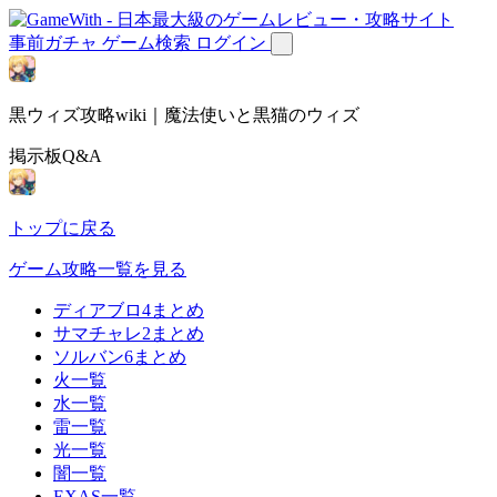
事前ガチャ
ゲーム検索
ログイン
黒ウィズ攻略wiki｜魔法使いと黒猫のウィズ
掲示板Q&A
トップに戻る
ゲーム攻略一覧を見る
ディアブロ4まとめ
サマチャレ2まとめ
ソルバン6まとめ
火一覧
水一覧
雷一覧
光一覧
闇一覧
EXAS一覧