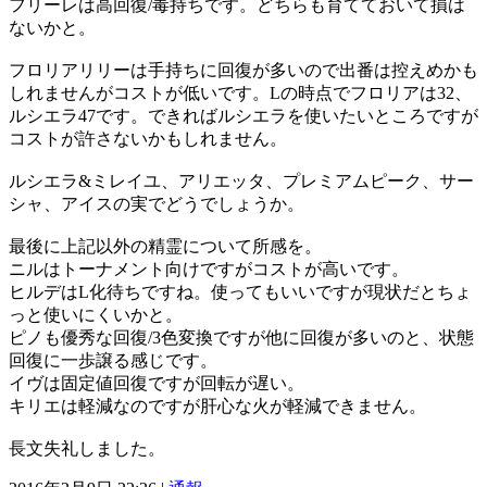
フリーレは高回復/毒持ちです。どちらも育てておいて損は
ないかと。
フロリアリリーは手持ちに回復が多いので出番は控えめかも
しれませんがコストが低いです。Lの時点でフロリアは32、
ルシエラ47です。できればルシエラを使いたいところですが
コストが許さないかもしれません。
ルシエラ&ミレイユ、アリエッタ、プレミアムピーク、サー
シャ、アイスの実でどうでしょうか。
最後に上記以外の精霊について所感を。
ニルはトーナメント向けですがコストが高いです。
ヒルデはL化待ちですね。使ってもいいですが現状だとちょ
っと使いにくいかと。
ピノも優秀な回復/3色変換ですが他に回復が多いのと、状態
回復に一歩譲る感じです。
イヴは固定値回復ですが回転が遅い。
キリエは軽減なのですが肝心な火が軽減できません。
長文失礼しました。