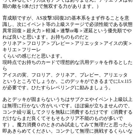
期の敵を1体だけで無双する力があります。）
育成順ですが、AS攻撃3回復2の基本系をまず作ることを意
識し、次にイベント等の上級ステージで必須性能である状態
異常回復＞超火力＞軽減＞連撃or毒＞遅延という優先順でや
れば良いと思います。お持ちのものだと
クリネア＞フロリア＞プレピー＞アリエッタ＞アイスの実＞
キリエ＞フリーレ
くらいの感じだと思います。
現時点でお持ちのカードで理想的な汎用デッキを作るとした
ら
アイスの実、フロリア、クリネア、プレピー、アリエッタ
というところでしょうか。このデッキができるまでにLv.115
が必要です。ひたすらレベリングに励みましょう。
あとデッキが固まらないうちはサブクエやイベント上級以上
は無理に行かない方がいいです。ほぼ歯が立ちませんので、
コンテ繰り返してクリを無駄に消費するだけです（消費する
だけならまだ良くてそもそもクリア不能のものが多いで
す）。魔力消費０のときのみ試走してみて無理だと思ったら
即あきらめてください。コンテして無理に挑戦するくらいな