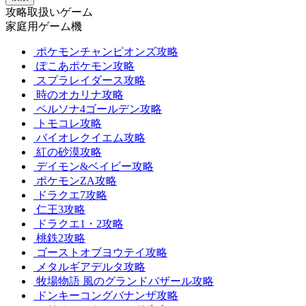
攻略取扱いゲーム
家庭用ゲーム機
ポケモンチャンピオンズ攻略
ぽこあポケモン攻略
スプラレイダース攻略
時のオカリナ攻略
ペルソナ4ゴールデン攻略
トモコレ攻略
バイオレクイエム攻略
紅の砂漠攻略
デイモン&ベイビー攻略
ポケモンZA攻略
ドラクエ7攻略
仁王3攻略
ドラクエ1・2攻略
桃鉄2攻略
ゴーストオブヨウテイ攻略
メタルギアデルタ攻略
牧場物語 風のグランドバザール攻略
ドンキーコングバナンザ攻略