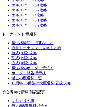
エキスパート2攻略
エキスパート3-1攻略
エキスパート3-2攻略
エキスパート4攻略
エキスパート5-1攻略
エキスパート5-2攻略
トーナメント/魔道杯
魔道杯周回に必要なこと
通常トーナメント攻略まとめ
拾式(20段)攻略
玖式(19段)攻略
捌式(18段)攻略
魔道杯のボーダー予想！
ボーダー報告掲示板
過去の魔道杯一覧
13周年 13種族の大魔道杯 覇級攻略
初心者向け情報/解説記事
はじまりの塔
最大888連無料ガチャ