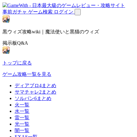
事前ガチャ
ゲーム検索
ログイン
黒ウィズ攻略wiki｜魔法使いと黒猫のウィズ
掲示板Q&A
トップに戻る
ゲーム攻略一覧を見る
ディアブロ4まとめ
サマチャレ2まとめ
ソルバン6まとめ
火一覧
水一覧
雷一覧
光一覧
闇一覧
EXAS一覧