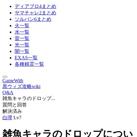
ディアブロ4まとめ
サマチャレ2まとめ
ソルバン6まとめ
火一覧
水一覧
雷一覧
光一覧
闇一覧
EXAS一覧
各種精霊一覧
GameWith
黒ウィズ攻略wiki
Q&A
雑魚キャラのドロップ...
質問と回答
解決済み
白理
Lv7
雑魚キャラのドロップについ