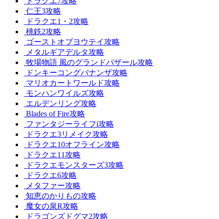
ドラクエ7攻略
仁王3攻略
ドラクエ1・2攻略
桃鉄2攻略
ゴーストオブヨウテイ攻略
メタルギアデルタ攻略
牧場物語 風のグランドバザール攻略
ドンキーコングバナンザ攻略
マリオカートワールド攻略
モンハンワイルズ攻略
エルデンリング攻略
Blades of Fire攻略
ファンタジーライフi攻略
ドラクエ3リメイク攻略
ドラクエ10オフライン攻略
ドラクエ11攻略
ドラクエモンスターズ3攻略
ドラクエ6攻略
メタファー攻略
知恵のかりもの攻略
魔女の泉R攻略
ドラゴンズドグマ2攻略