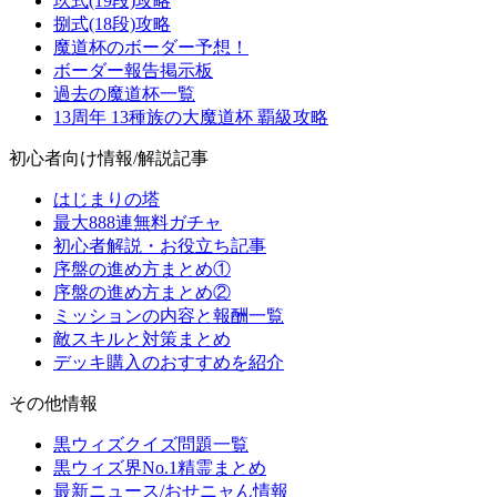
玖式(19段)攻略
捌式(18段)攻略
魔道杯のボーダー予想！
ボーダー報告掲示板
過去の魔道杯一覧
13周年 13種族の大魔道杯 覇級攻略
初心者向け情報/解説記事
はじまりの塔
最大888連無料ガチャ
初心者解説・お役立ち記事
序盤の進め方まとめ①
序盤の進め方まとめ②
ミッションの内容と報酬一覧
敵スキルと対策まとめ
デッキ購入のおすすめを紹介
その他情報
黒ウィズクイズ問題一覧
黒ウィズ界No.1精霊まとめ
最新ニュース/おせニャん情報