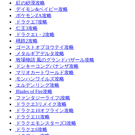
紅の砂漠攻略
デイモン&ベイビー攻略
ポケモンZA攻略
ドラクエ7攻略
仁王3攻略
ドラクエ1・2攻略
桃鉄2攻略
ゴーストオブヨウテイ攻略
メタルギアデルタ攻略
牧場物語 風のグランドバザール攻略
ドンキーコングバナンザ攻略
マリオカートワールド攻略
モンハンワイルズ攻略
エルデンリング攻略
Blades of Fire攻略
ファンタジーライフi攻略
ドラクエ3リメイク攻略
ドラクエ10オフライン攻略
ドラクエ11攻略
ドラクエモンスターズ3攻略
ドラクエ6攻略