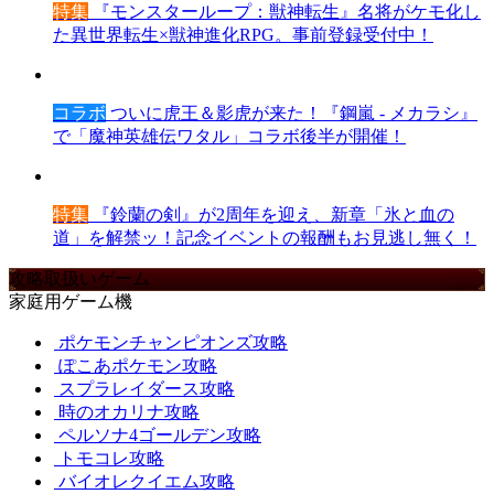
特集
『モンスターループ：獣神転生』名将がケモ化し
た異世界転生×獣神進化RPG。事前登録受付中！
コラボ
ついに虎王＆影虎が来た！『鋼嵐 - メカラシ』
で「魔神英雄伝ワタル」コラボ後半が開催！
特集
『鈴蘭の剣』が2周年を迎え、新章「氷と血の
道」を解禁ッ！記念イベントの報酬もお見逃し無く！
攻略取扱いゲーム
家庭用ゲーム機
ポケモンチャンピオンズ攻略
ぽこあポケモン攻略
スプラレイダース攻略
時のオカリナ攻略
ペルソナ4ゴールデン攻略
トモコレ攻略
バイオレクイエム攻略