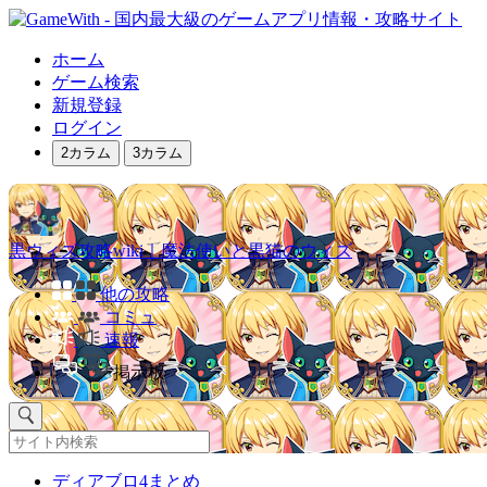
ホーム
ゲーム検索
新規登録
ログイン
2カラム
3カラム
黒ウィズ攻略wiki｜魔法使いと黒猫のウィズ
他の攻略
コミュ
速報
掲示板
ディアブロ4まとめ