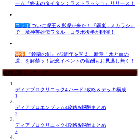
ーム『終末のタイタン：ラストラッシュ』リリース！
コラボ
ついに虎王＆影虎が来た！『鋼嵐 - メカラシ』
で「魔神英雄伝ワタル」コラボ後半が開催！
特集
『鈴蘭の剣』が2周年を迎え、新章「氷と血の
道」を解禁ッ！記念イベントの報酬もお見逃し無く！
攻略記事ランキング
ディアブロクリニック4 ハード7攻略＆デッキ構成
1
ディアブロエンブレム4攻略&報酬まとめ
2
ディアブロクリニック4攻略&報酬まとめ
3