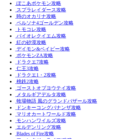
ぽこあポケモン攻略
スプラレイダース攻略
時のオカリナ攻略
ペルソナ4ゴールデン攻略
トモコレ攻略
バイオレクイエム攻略
紅の砂漠攻略
デイモン&ベイビー攻略
ポケモンZA攻略
ドラクエ7攻略
仁王3攻略
ドラクエ1・2攻略
桃鉄2攻略
ゴーストオブヨウテイ攻略
メタルギアデルタ攻略
牧場物語 風のグランドバザール攻略
ドンキーコングバナンザ攻略
マリオカートワールド攻略
モンハンワイルズ攻略
エルデンリング攻略
Blades of Fire攻略