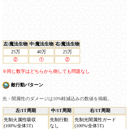
左/魔法生物
中/魔法生物
右/魔法生物
25万
40万
25万
②
①
②
※同じ数字はどちらから倒しても問題なし
敵行動パターン
光・闇属性のダメージは10%軽減込みの数値を掲載。
左/1T周期
中/1T周期
右/1T周期
先制火属性吸収
先制行動
先制光闇属性ガード
(100%/全体5T)
なし
(100%/全体5T)