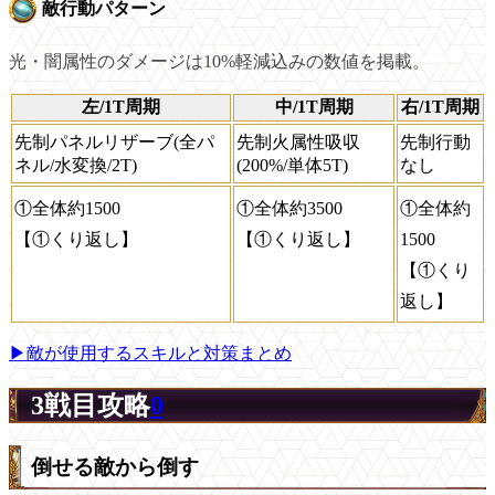
敵行動パターン
光・闇属性のダメージは10%軽減込みの数値を掲載。
左/1T周期
中/1T周期
右/1T周期
先制パネルリザーブ(全パ
先制火属性吸収
先制行動
ネル/水変換/2T)
(200%/単体5T)
なし
①全体約1500
①全体約3500
①全体約
【①くり返し】
【①くり返し】
1500
【①くり
返し】
▶敵が使用するスキルと対策まとめ
3戦目攻略
0
倒せる敵から倒す