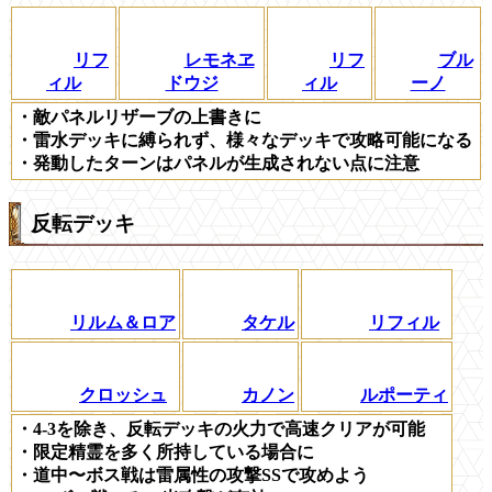
リフ
レモネヱ
リフ
ブル
ィル
ドウジ
ィル
ーノ
・敵パネルリザーブの上書きに
・雷水デッキに縛られず、様々なデッキで攻略可能になる
・発動したターンはパネルが生成されない点に注意
反転デッキ
リルム＆ロア
タケル
リフィル
クロッシュ
カノン
ルポーティ
・4-3を除き、反転デッキの火力で高速クリアが可能
・限定精霊を多く所持している場合に
・道中〜ボス戦は雷属性の攻撃SSで攻めよう