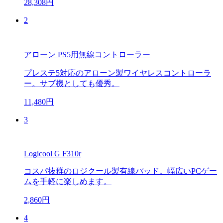
28,308円
2
アローン PS5用無線コントローラー
プレステ5対応のアローン製ワイヤレスコントローラ
ー。サブ機としても優秀。
11,480円
3
Logicool G F310r
コスパ抜群のロジクール製有線パッド。幅広いPCゲー
ムを手軽に楽しめます。
2,860円
4