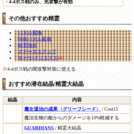
・4-4ボス戦のみ、光攻撃が有効
その他おすすめ精霊
パネル変換
特殊パネル変換
精霊強化
ステータスアップ
キーラ(クリスマス)
※
※
4-4ボス戦の闇攻撃対策に使える
おすすめ潜在結晶/精霊大結晶
結晶
内容
魔女退治の成果〈グリーフシード〉
/ Cost15
魔法生物の敵からのダメージを10%軽減する
GUARDIANS
/ 精霊大結晶