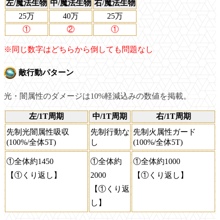
左/魔法生物
中/魔法生物
右/魔法生物
25万
40万
25万
①
②
①
※同じ数字はどちらから倒しても問題なし
敵行動パターン
光・闇属性のダメージは10%軽減込みの数値を掲載。
左/1T周期
中/1T周期
右/1T周期
先制光闇属性吸収
先制行動な
先制火属性ガード
(100%/全体5T)
し
(100%/全体5T)
①全体約1450
①全体約
①全体約1000
【①くり返し】
2000
【①くり返し】
【①くり返
し】