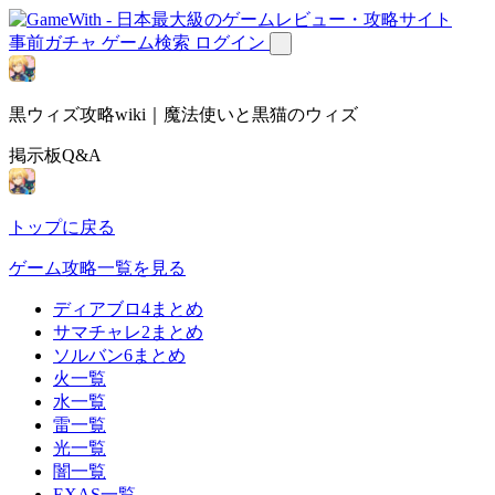
事前ガチャ
ゲーム検索
ログイン
黒ウィズ攻略wiki｜魔法使いと黒猫のウィズ
掲示板Q&A
トップに戻る
ゲーム攻略一覧を見る
ディアブロ4まとめ
サマチャレ2まとめ
ソルバン6まとめ
火一覧
水一覧
雷一覧
光一覧
闇一覧
EXAS一覧