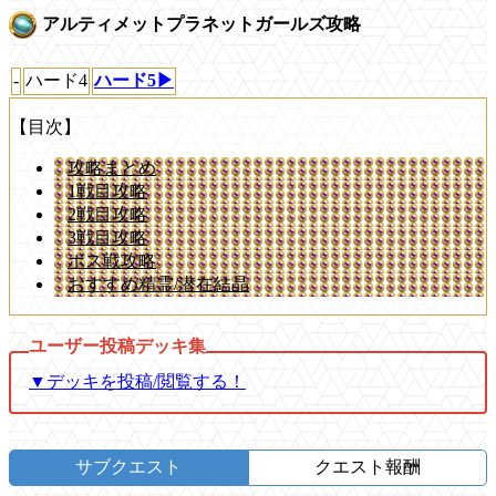
アルティメットプラネットガールズ攻略
-
ハード4
ハード5▶
【目次】
攻略まとめ
1戦目攻略
2戦目攻略
3戦目攻略
ボス戦攻略
おすすめ精霊/潜在結晶
▼デッキを投稿/閲覧する！
サブクエスト
クエスト報酬