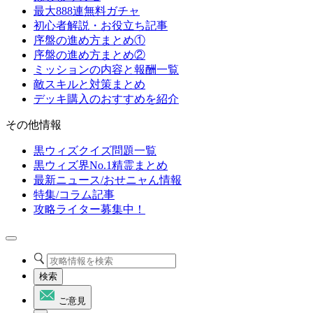
最大888連無料ガチャ
初心者解説・お役立ち記事
序盤の進め方まとめ①
序盤の進め方まとめ②
ミッションの内容と報酬一覧
敵スキルと対策まとめ
デッキ購入のおすすめを紹介
その他情報
黒ウィズクイズ問題一覧
黒ウィズ界No.1精霊まとめ
最新ニュース/おせニャん情報
特集/コラム記事
攻略ライター募集中！
検索
ご意見