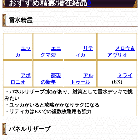
おすすめ精霊/潜在結晶
0
雷水精霊
ユッ
エニ
リテ
メロウ＆
カ
グマSF
ィカ
アヴリオ
アポ
夢現
アル
ミライ
(EX)
ロニオ
の新年
トゥール
・パネルリザーブ(水)があり、対策として雷水デッキで挑
みたい
・ユッカがいると攻略がかなりラクになる
・リティカはEXでの複数枚運用も強力
パネルリザーブ