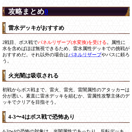
攻略まとめ
0
雷水デッキがおすすめ
2戦目、ボス戦で
パネルリザーブ(水変換)を受ける
。属性に
水を含めばほぼ無視できるため、雷水属性デッキでの挑戦が
おすすめだ。それ以外の場合は
パネルリザーブ
やパスに頼ろ
う。
火光闇は吸収される
初戦からボス戦まで、雷火、雷光、雷闇属性のアタッカーは
分が悪い。素直に雷水デッキを組むか、雷属性攻撃主体のデ
ッキでクリアを目指そう。
4-3〜4はボス戦で恐怖あり
4-3〜4の恐怖の対象は、光闇属性であったり、反転デッキ。