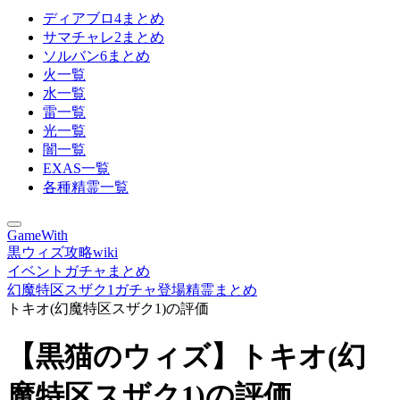
ディアブロ4まとめ
サマチャレ2まとめ
ソルバン6まとめ
火一覧
水一覧
雷一覧
光一覧
闇一覧
EXAS一覧
各種精霊一覧
GameWith
黒ウィズ攻略wiki
イベントガチャまとめ
幻魔特区スザク1ガチャ登場精霊まとめ
トキオ(幻魔特区スザク1)の評価
【黒猫のウィズ】トキオ(幻
魔特区スザク1)の評価