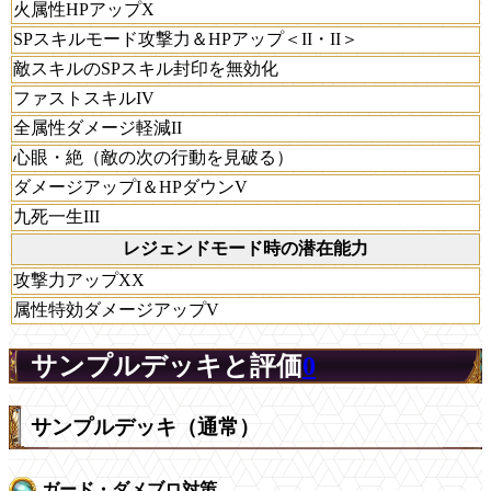
火属性HPアップX
SPスキルモード攻撃力＆HPアップ＜II・II＞
敵スキルのSPスキル封印を無効化
ファストスキルIV
全属性ダメージ軽減II
心眼・絶（敵の次の行動を見破る）
ダメージアップI＆HPダウンV
九死一生III
レジェンドモード時の潜在能力
攻撃力アップXX
属性特効ダメージアップV
サンプルデッキと評価
0
サンプルデッキ（通常）
ガード・ダメブロ対策