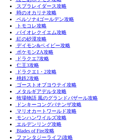
スプラレイダース攻略
時のオカリナ攻略
ペルソナ4ゴールデン攻略
トモコレ攻略
バイオレクイエム攻略
紅の砂漠攻略
デイモン&ベイビー攻略
ポケモンZA攻略
ドラクエ7攻略
仁王3攻略
ドラクエ1・2攻略
桃鉄2攻略
ゴーストオブヨウテイ攻略
メタルギアデルタ攻略
牧場物語 風のグランドバザール攻略
ドンキーコングバナンザ攻略
マリオカートワールド攻略
モンハンワイルズ攻略
エルデンリング攻略
Blades of Fire攻略
ファンタジーライフi攻略