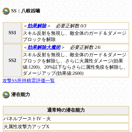
SS：八岐凶噛
＜
効果解除
＞
必要正解数 0/3
SS1
スキル反射を無視し、敵全体のガード＆ダメージ
ブロックを解除
＜
効果解除大魔術
＞
必要正解数 2/6
スキル反射を無視し、敵全体のガード＆ダメージ
SS2
ブロックを解除し、さらに火属性ダメージ(効果
値:1200)、20%以下ならさらに属性免疫を解除し、
ダメージアップ(効果値:2600)
攻撃SS所持精霊評価一覧
潜在能力
通常時の潜在能力
パネルブーストIV・火
火属性攻撃力アップX