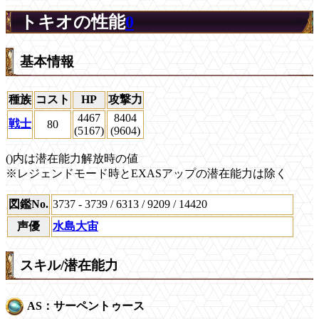
トキオの性能
0
基本情報
種族
コスト
HP
攻撃力
4467
8404
戦士
80
(5167)
(9604)
()内は潜在能力解放時の値
※レジェンドモード時とEXASアップの潜在能力は除く
図鑑No.
3737 - 3739 / 6313 / 9209 / 14420
声優
水島大宙
スキル/潜在能力
AS：サーペントゥース