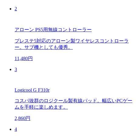
2
アローン PS5用無線コントローラー
プレステ5対応のアローン製ワイヤレスコントローラ
ー。サブ機としても優秀。
11,480円
3
Logicool G F310r
コスパ抜群のロジクール製有線パッド。幅広いPCゲー
ムを手軽に楽しめます。
2,860円
4