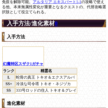
免疫を解除可能。
アルタリア エキスパート1-1
の攻略で使え
る他、本来無属性変化が重要となるクエストの、代替攻略選
択肢として役立てられる。
入手方法/進化素材
0
入手方法
幻魔特区スザク1ガチャ
ランク
精霊名
L
蛇骨の真王 トキオ＆エクスアルバ
SS+
冷淡な司令塔 トキオ・ネジヅカ
SS
333号ロッドの住人 トキオ＆グレイ
進化素材