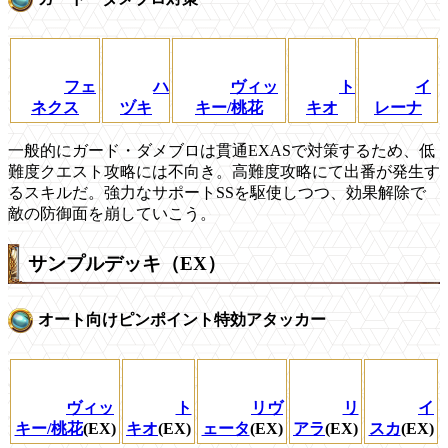
フェ
ハ
ヴィッ
ト
イ
ネクス
ヅキ
キー/桃花
キオ
レーナ
一般的にガード・ダメブロは貫通EXASで対策するため、低
難度クエスト攻略には不向き。高難度攻略にて出番が発生す
るスキルだ。強力なサポートSSを駆使しつつ、効果解除で
敵の防御面を崩していこう。
サンプルデッキ（EX）
オート向けピンポイント特効アタッカー
ヴィッ
ト
リヴ
リ
イ
キー/桃花
(EX)
キオ
(EX)
ェータ
(EX)
アラ
(EX)
スカ
(EX)