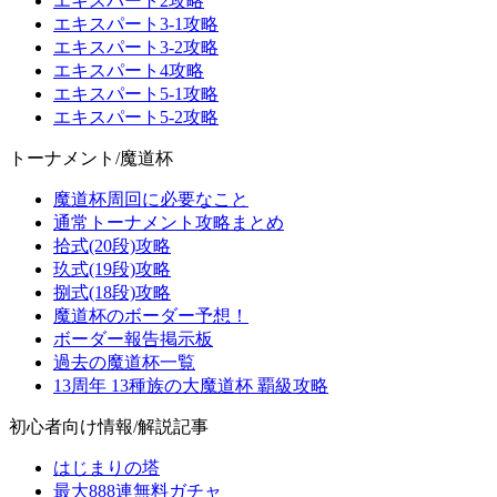
エキスパート2攻略
エキスパート3-1攻略
エキスパート3-2攻略
エキスパート4攻略
エキスパート5-1攻略
エキスパート5-2攻略
トーナメント/魔道杯
魔道杯周回に必要なこと
通常トーナメント攻略まとめ
拾式(20段)攻略
玖式(19段)攻略
捌式(18段)攻略
魔道杯のボーダー予想！
ボーダー報告掲示板
過去の魔道杯一覧
13周年 13種族の大魔道杯 覇級攻略
初心者向け情報/解説記事
はじまりの塔
最大888連無料ガチャ