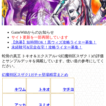
GameWithからのお知らせ
サイト更新を一部再開しています
【急募】短時間OK！黒ウィズ攻略ライター募集！
未経験可&完全在宅！攻略ライター募集！
蛇骨の真王 トキオ＆エクスアルバ(幻魔特区スザクⅠ)の評価
とサンプルデッキを掲載しています。使い道の参考にしてく
ださい。
幻魔特区スザク1ガチャ登場精霊まとめ
キワム
トキオ
ヤチヨ
アッカ
スミオ