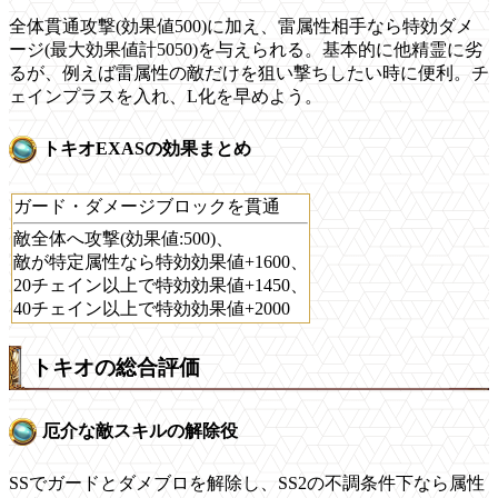
全体貫通攻撃(効果値500)に加え、雷属性相手なら特効ダメ
ージ(最大効果値計5050)を与えられる。基本的に他精霊に劣
るが、例えば雷属性の敵だけを狙い撃ちしたい時に便利。チ
ェインプラスを入れ、L化を早めよう。
トキオEXASの効果まとめ
ガード・ダメージブロックを貫通
敵全体へ攻撃(効果値:500)、
敵が特定属性なら特効効果値+1600、
20チェイン以上で特効効果値+1450、
40チェイン以上で特効効果値+2000
トキオの総合評価
厄介な敵スキルの解除役
SSでガードとダメブロを解除し、SS2の不調条件下なら属性