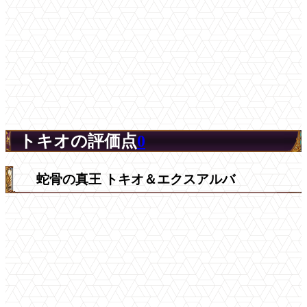
トキオの評価点
0
蛇骨の真王 トキオ＆エクスアルバ