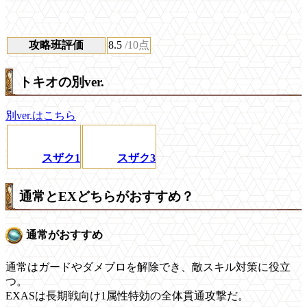
攻略班評価
8.5
/10点
トキオの別ver.
別ver.はこちら
スザク1
スザク3
通常とEXどちらがおすすめ？
通常がおすすめ
通常はガードやダメブロを解除でき、敵スキル対策に役立
つ。
EXASは長期戦向け1属性特効の全体貫通攻撃だ。