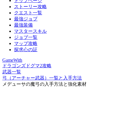
トップページ
ストーリー攻略
クエスト一覧
最強ジョブ
最強装備
マスタースキル
ジョブ一覧
マップ攻略
探求心の証
GameWith
ドラゴンズドグマ2攻略
武器一覧
弓（アーチャー武器）一覧と入手方法
メデューサの魔弓の入手方法と強化素材