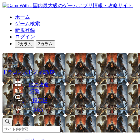
ホーム
ゲーム検索
新規登録
ログイン
2カラム
3カラム
ドラゴンズドグマ2攻略
他の攻略
速報
掲示板
Q&A