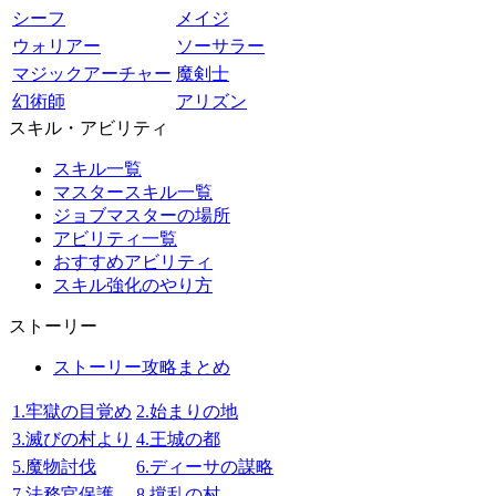
シーフ
メイジ
ウォリアー
ソーサラー
マジックアーチャー
魔剣士
幻術師
アリズン
スキル・アビリティ
スキル一覧
マスタースキル一覧
ジョブマスターの場所
アビリティ一覧
おすすめアビリティ
スキル強化のやり方
ストーリー
ストーリー攻略まとめ
1.牢獄の目覚め
2.始まりの地
3.滅びの村より
4.王城の都
5.魔物討伐
6.ディーサの謀略
7.法務官保護
8.撹乱の村