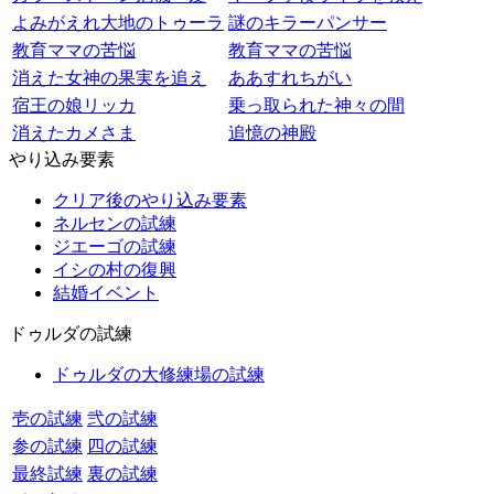
よみがえれ大地のトゥーラ
謎のキラーパンサー
教育ママの苦悩
教育ママの苦悩
消えた女神の果実を追え
ああすれちがい
宿王の娘リッカ
乗っ取られた神々の間
消えたカメさま
追憶の神殿
やり込み要素
クリア後のやり込み要素
ネルセンの試練
ジエーゴの試練
イシの村の復興
結婚イベント
ドゥルダの試練
ドゥルダの大修練場の試練
壱の試練
弐の試練
参の試練
四の試練
最終試練
裏の試練