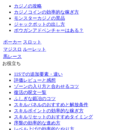
カジノの攻略
カジノコインの効率的な稼ぎ方
モンスターカジノの景品
ジャックポットの出し方
ボウガンアドベンチャーはある？
ポーカー
スロット
マジスロ
ルーレット
馬レース
お役立ち
11Sでの追加要素・違い
評価レビューと感想
ゾーンの入り方と合わせるコツ
復活の呪文一覧
ふしぎな鍛冶のコツ
スキルパネルのおすすめと解放条件
スキルポイントの効率的な稼ぎ方
スキルリセットのおすすめタイミング
序盤の効率的な進め方
レベル上げの効率的なやり方