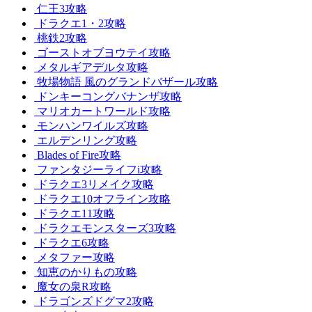
仁王3攻略
ドラクエ1・2攻略
桃鉄2攻略
ゴーストオブヨウテイ攻略
メタルギアデルタ攻略
牧場物語 風のグランドバザール攻略
ドンキーコングバナンザ攻略
マリオカートワールド攻略
モンハンワイルズ攻略
エルデンリング攻略
Blades of Fire攻略
ファンタジーライフi攻略
ドラクエ3リメイク攻略
ドラクエ10オフライン攻略
ドラクエ11攻略
ドラクエモンスターズ3攻略
ドラクエ6攻略
メタファー攻略
知恵のかりもの攻略
魔女の泉R攻略
ドラゴンズドグマ2攻略