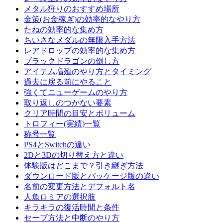
メタル狩りのおすすめ場所
金策(お金稼ぎ)の効率的なやり方
たねの効率的な集め方
ちいさなメダルの無限入手方法
レアドロップの効率的な集め方
ブラックドラゴンの倒し方
アイテム増殖のやり方とタイミング
過去に戻る前にやること
強くてニューゲームのやり方
取り返しのつかない要素
クリア時間の目安とボリューム
トロフィー(実績)一覧
称号一覧
PS4とSwitchの違い
2Dと3Dの切り替え方と違い
体験版はどこまで？引き継ぎ方法
ダウンロード版とパッケージ版の違い
名前の変更方法とデフォルト名
人魚ロミアの選択肢
キラキラの復活時間と条件
セーブ方法と中断のやり方