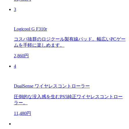
3
Logicool G F310r
コスパ抜群のロジクール製有線パッド。幅広いPCゲー
ムを手軽に楽しめます。
2,860円
4
DualSense ワイヤレスコントローラー
圧倒的な没入感を生むPS5純正ワイヤレスコントロー
ラー。
11,480円