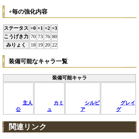
+毎の強化内容
ステータス
+0
+1
+2
+3
こうげき力
70
73
76
80
みりょく
18
19
20
22
装備可能なキャラ一覧
装備可能キャラ
主人
カミ
シルビ
グレイ
公
ュ
ア
グ
関連リンク