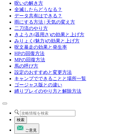
呪いの解き方
全滅したらどうなる？
データ共有はできる？
雨にする方法 | 天気の変え方
二刀流のやり方
きようさ(器用さ)の効果と上げ方
みりょく(魅力)の効果と上げ方
呪文暴走の効果と発生率
HPの回復方法
MPの回復方法
馬の呼び方
設定のおすすめと変更方法
キャンプでできることと場所一覧
ゴージャス版との違い
縛りプレイのやり方と解除方法
検索
ご意見