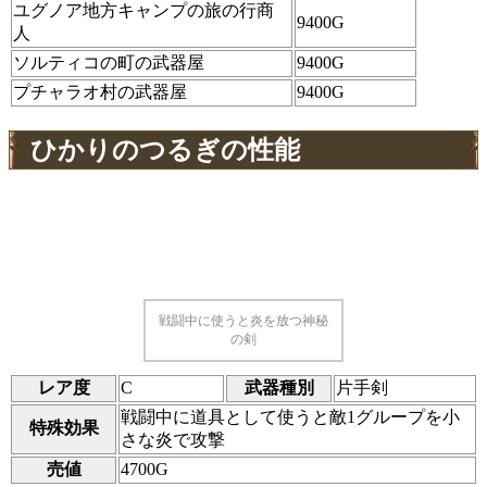
ユグノア地方キャンプの旅の行商
9400G
人
ソルティコの町の武器屋
9400G
プチャラオ村の武器屋
9400G
ひかりのつるぎの性能
戦闘中に使うと炎を放つ神秘
の剣
レア度
C
武器種別
片手剣
戦闘中に道具として使うと敵1グループを小
特殊効果
さな炎で攻撃
売値
4700G