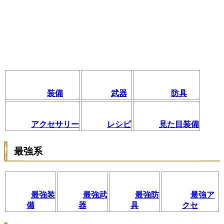
装備
武器
防具
アクセサリー
レシピ
見た目装備
最強系
最強装
最強武
最強防
最強ア
備
器
具
クセ