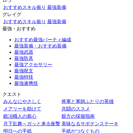
ロウ
おすすめスキル振り
最強装備
グレイグ
おすすめスキル振り
最強装備
最強・おすすめ
おすすめ最強パーティ編成
最強装備・おすすめ装備
最強武器
最強防具
最強アクセサリー
最強呪文
最強特技
最強連携技
クエスト
みんなにやさしく
将軍と軍師ふたりの英雄
メアリーを助けて
共闘のススメ
鍛冶職人の親心
親方の採掘指南
月下乱舞～ガッと来る衝撃
美味なるサボテンステーキ
明日への手紙
手紙がつなぐもの