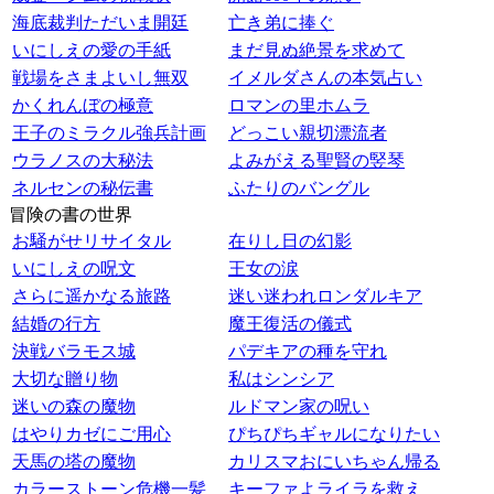
海底裁判ただいま開廷
亡き弟に捧ぐ
いにしえの愛の手紙
まだ見ぬ絶景を求めて
戦場をさまよいし無双
イメルダさんの本気占い
かくれんぼの極意
ロマンの里ホムラ
王子のミラクル強兵計画
どっこい親切漂流者
ウラノスの大秘法
よみがえる聖賢の竪琴
ネルセンの秘伝書
ふたりのバングル
冒険の書の世界
お騒がせリサイタル
在りし日の幻影
いにしえの呪文
王女の涙
さらに遥かなる旅路
迷い迷われロンダルキア
結婚の行方
魔王復活の儀式
決戦バラモス城
パデキアの種を守れ
大切な贈り物
私はシンシア
迷いの森の魔物
ルドマン家の呪い
はやりカゼにご用心
ぴちぴちギャルになりたい
天馬の塔の魔物
カリスマおにいちゃん帰る
カラーストーン危機一髪
キーファよライラを救え