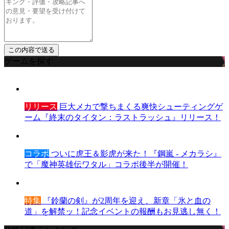
ゲームを探す
リリース
巨大メカで撃ちまくる爽快シューティングゲ
ーム『終末のタイタン：ラストラッシュ』リリース！
コラボ
ついに虎王＆影虎が来た！『鋼嵐 - メカラシ』
で「魔神英雄伝ワタル」コラボ後半が開催！
特集
『鈴蘭の剣』が2周年を迎え、新章「氷と血の
道」を解禁ッ！記念イベントの報酬もお見逃し無く！