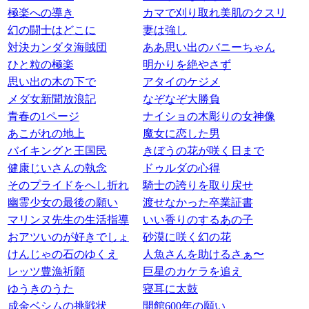
極楽への導き
カマで刈り取れ美肌のクスリ
幻の闘士はどこに
妻は強し
対決カンダタ海賊団
ああ思い出のバニーちゃん
ひと粒の極楽
明かりを絶やさず
思い出の木の下で
アタイのケジメ
メダ女新聞放浪記
なぞなぞ大勝負
青春の1ページ
ナイショの木彫りの女神像
あこがれの地上
魔女に恋した男
バイキングと王国民
きぼうの花が咲く日まで
健康じいさんの執念
ドゥルダの心得
そのプライドをへし折れ
騎士の誇りを取り戻せ
幽霊少女の最後の願い
渡せなかった卒業証書
マリンヌ先生の生活指導
いい香りのするあの子
おアツいのが好きでしょ
砂漠に咲く幻の花
けんじゃの石のゆくえ
人魚さんを助けるさぁ〜
レッツ豊漁祈願
巨星のカケラを追え
ゆうきのうた
寝耳に太鼓
成金ベシムの挑戦状
開館600年の願い